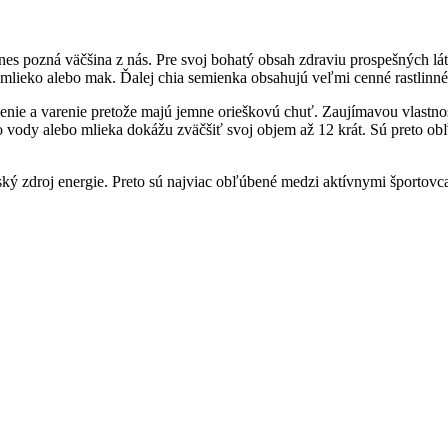
es pozná väčšina z nás. Pre svoj bohatý obsah zdraviu prospešných lá
 mlieko alebo mak. Ďalej chia semienka obsahujú veľmi cenné rastlinné 
ečenie a varenie pretože majú jemne orieškovú chuť. Zaujímavou vlast
 vody alebo mlieka dokážu zväčšiť svoj objem až 12 krát. Sú preto 
ský zdroj energie. Preto sú najviac obľúbené medzi aktívnymi športovc