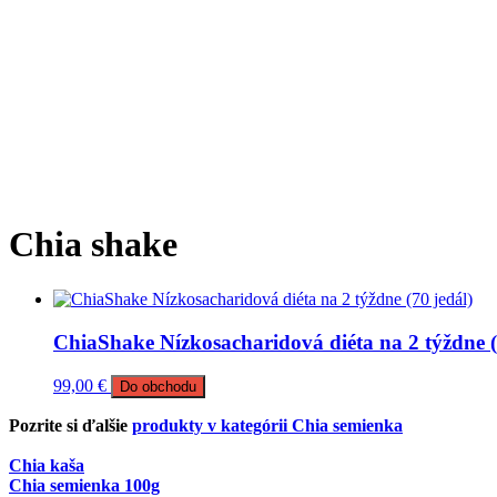
Chia shake
ChiaShake Nízkosacharidová diéta na 2 týždne (
99,00
€
Do obchodu
Pozrite si ďalšie
produkty v kategórii Chia semienka
Chia kaša
Chia semienka 100g