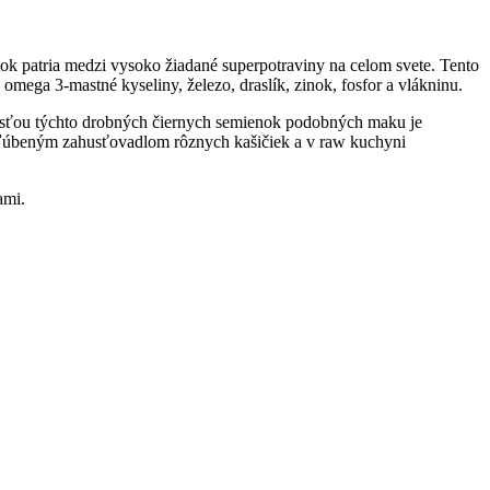
tok patria medzi vysoko žiadané superpotraviny na celom svete. Tento
omega 3-mastné kyseliny, železo, draslík, zinok, fosfor a vlákninu.
nosťou týchto drobných čiernych semienok podobných maku je
obľúbeným zahusťovadlom rôznych kašičiek a v raw kuchyni
ami.