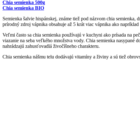
Chia semienka 500g
Chia semienka BIO
Semienka šalvie hispánskej, známe tiež pod názvom chia semienka, dn
prírodný zdroj vápnika obsahuje až 5 krát viac vápnika ako napríklad
Veľmi často sa chia semienka používajú v kuchyni ako prísada na p
viazanie na seba veľkého množstva vody. Chia semienka nasypané do
nahrádzajú zahusťovadlá živočíšneho charakteru.
Chia semienka nášmu telu dodávajú vitamíny a živiny a sú tiež obrov