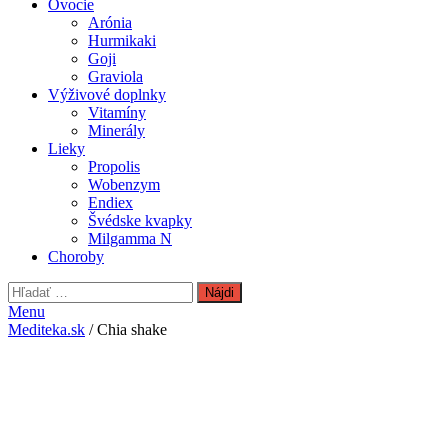
Ovocie
Arónia
Hurmikaki
Goji
Graviola
Výživové doplnky
Vitamíny
Minerály
Lieky
Propolis
Wobenzym
Endiex
Švédske kvapky
Milgamma N
Choroby
Hľadať:
Menu
Mediteka.sk
/ Chia shake