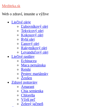
Mediteka.sk
Web o zdraví, imunite a výžive
Liečivé oleje
Ľubovníkový olej
Tekvicový olej
Kokosový olej
Rybí olej
Ľanový olej
Rakytníkový olej
Levanduľový olej
Liečivé rastliny
Echinacea
Maca peruánska
Reishi
Pestrec mariánsky
Ženšen
Zdravé potraviny
Amarant
Chia semienka
Chlorella
Včelí peľ
Zelený jačmeň