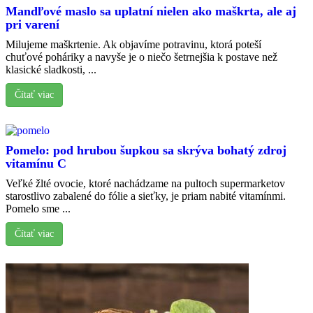
Mandľové maslo sa uplatní nielen ako maškrta, ale aj
pri varení
Milujeme maškrtenie. Ak objavíme potravinu, ktorá poteší
chuťové poháriky a navyše je o niečo šetrnejšia k postave než
klasické sladkosti, ...
Čítať viac
Pomelo: pod hrubou šupkou sa skrýva bohatý zdroj
vitamínu C
Veľké žlté ovocie, ktoré nachádzame na pultoch supermarketov
starostlivo zabalené do fólie a sieťky, je priam nabité vitamínmi.
Pomelo sme ...
Čítať viac