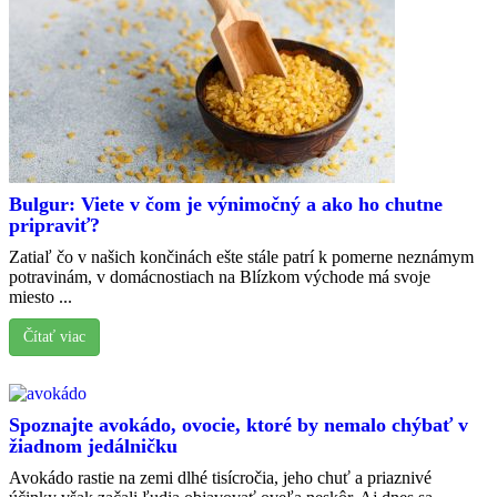
Bulgur: Viete v čom je výnimočný a ako ho chutne
pripraviť?
Zatiaľ čo v našich končinách ešte stále patrí k pomerne neznámym
potravinám, v domácnostiach na Blízkom východe má svoje
miesto ...
Čítať viac
Spoznajte avokádo, ovocie, ktoré by nemalo chýbať v
žiadnom jedálničku
Avokádo rastie na zemi dlhé tisícročia, jeho chuť a priaznivé