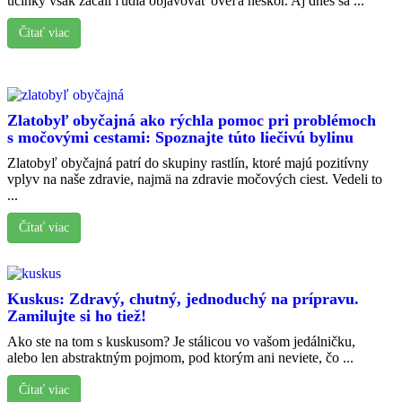
účinky však začali ľudia objavovať oveľa neskôr. Aj dnes sa ...
Čítať viac
Zlatobyľ obyčajná ako rýchla pomoc pri problémoch
s močovými cestami: Spoznajte túto liečivú bylinu
Zlatobyľ obyčajná patrí do skupiny rastlín, ktoré majú pozitívny
vplyv na naše zdravie, najmä na zdravie močových ciest. Vedeli to
...
Čítať viac
Kuskus: Zdravý, chutný, jednoduchý na prípravu.
Zamilujte si ho tiež!
Ako ste na tom s kuskusom? Je stálicou vo vašom jedálničku,
alebo len abstraktným pojmom, pod ktorým ani neviete, čo ...
Čítať viac