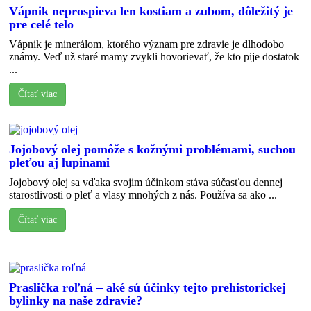
Vápnik neprospieva len kostiam a zubom, dôležitý je
pre celé telo
Vápnik je minerálom, ktorého význam pre zdravie je dlhodobo
známy. Veď už staré mamy zvykli hovorievať, že kto pije dostatok
...
Čítať viac
Jojobový olej pomôže s kožnými problémami, suchou
pleťou aj lupinami
Jojobový olej sa vďaka svojim účinkom stáva súčasťou dennej
starostlivosti o pleť a vlasy mnohých z nás. Používa sa ako ...
Čítať viac
Praslička roľná – aké sú účinky tejto prehistorickej
bylinky na naše zdravie?