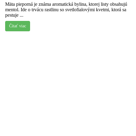
Mäta pieporná je známa aromatická bylina, ktorej listy obsahujú
mentol. Ide o trvácu rastlinu so svetlofialovými kvetmi, ktorá sa
pestuje ...
Čítať viac