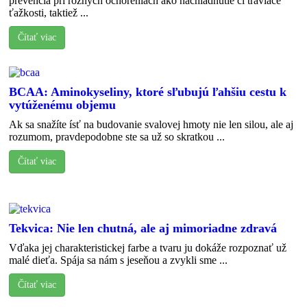
prevencia pri rôznych ochoreniach ako nachladnutie či tráviace
ťažkosti, taktiež ...
Čítať viac
BCAA: Aminokyseliny, ktoré sľubujú ľahšiu cestu k
vytúženému objemu
Ak sa snažíte ísť na budovanie svalovej hmoty nie len silou, ale aj
rozumom, pravdepodobne ste sa už so skratkou ...
Čítať viac
Tekvica: Nie len chutná, ale aj mimoriadne zdravá
Vďaka jej charakteristickej farbe a tvaru ju dokáže rozpoznať už
malé dieťa. Spája sa nám s jeseňou a zvykli sme ...
Čítať viac