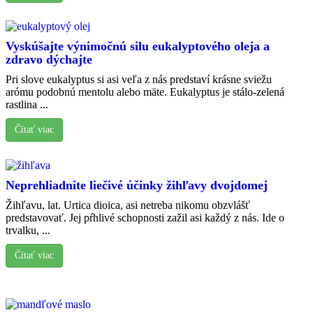
Vyskúšajte výnimočnú silu eukalyptového oleja a
zdravo dýchajte
Pri slove eukalyptus si asi veľa z nás predstaví krásne sviežu
arómu podobnú mentolu alebo mäte. Eukalyptus je stálo-zelená
rastlina ...
Čítať viac
Neprehliadnite liečivé účinky žihľavy dvojdomej
Žihľavu, lat. Urtica dioica, asi netreba nikomu obzvlášť
predstavovať. Jej pŕhlivé schopnosti zažil asi každý z nás. Ide o
trvalku, ...
Čítať viac