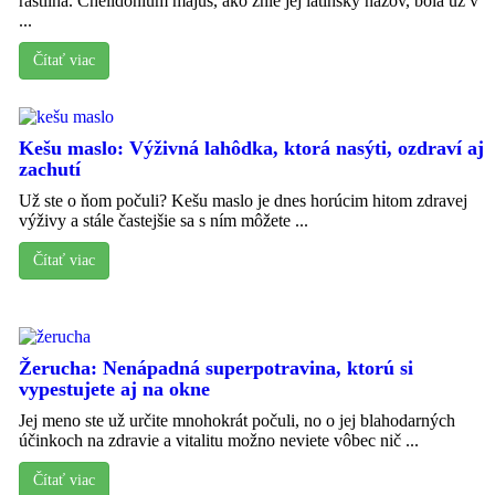
rastlina. Chelidonium majus, ako znie jej latinský názov, bola už v
...
Čítať viac
Kešu maslo: Výživná lahôdka, ktorá nasýti, ozdraví aj
zachutí
Už ste o ňom počuli? Kešu maslo je dnes horúcim hitom zdravej
výživy a stále častejšie sa s ním môžete ...
Čítať viac
Žerucha: Nenápadná superpotravina, ktorú si
vypestujete aj na okne
Jej meno ste už určite mnohokrát počuli, no o jej blahodarných
účinkoch na zdravie a vitalitu možno neviete vôbec nič ...
Čítať viac