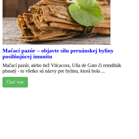
Mačací pazúr – objavte silu peruánskej byliny
posilňujúcej imunitu
Mačací pazúr, alebo tiež Vilcacora, Uňa de Gato či remdihák
plsnatý - to všetko sú názvy pre bylinu, ktorá bola ...
Čítať viac