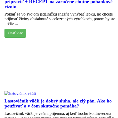
pripraviť + RECEPT na zaručene chutné pohánkové
rizoto
Pokiaľ sa vo svojom jedálničku snažíte vyhýbať lepku, no chcete
prijímať živiny obsiahnuté v celozrnných výrobkoch, potom by ste
určite ...
Čítať viac
Lastovičník väčší je dobrý sluha, ale zlý pán. Ako ho
používať a v čom skutočne pomáha?
Lastovičník väčší je veľmi príjemná, aj keď trochu kontroverzná