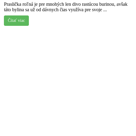
Praslička roľná je pre mnohých len divo rastúcou burinou, avšak
táto bylina sa už od dávnych čias využíva pre svoje ...
Čítať viac