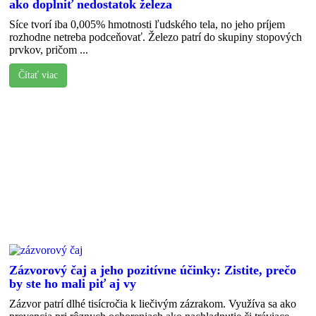
ako doplniť nedostatok železa
Síce tvorí iba 0,005% hmotnosti ľudského tela, no jeho príjem
rozhodne netreba podceňovať. Železo patrí do skupiny stopových
prvkov, pričom ...
Čítať viac
Zázvorový čaj a jeho pozitívne účinky: Zistite, prečo
by ste ho mali piť aj vy
Zázvor patrí dlhé tisícročia k liečivým zázrakom. Využíva sa ako