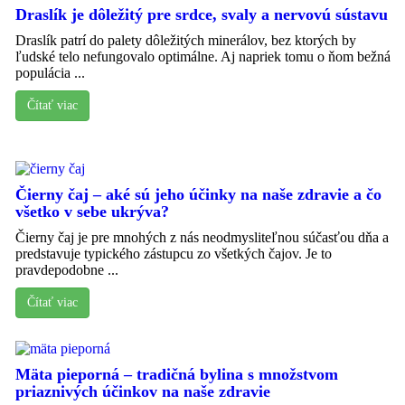
Draslík je dôležitý pre srdce, svaly a nervovú sústavu
Draslík patrí do palety dôležitých minerálov, bez ktorých by
ľudské telo nefungovalo optimálne. Aj napriek tomu o ňom bežná
populácia ...
Čítať viac
Čierny čaj – aké sú jeho účinky na naše zdravie a čo
všetko v sebe ukrýva?
Čierny čaj je pre mnohých z nás neodmysliteľnou súčasťou dňa a
predstavuje typického zástupcu zo všetkých čajov. Je to
pravdepodobne ...
Čítať viac
Mäta pieporná – tradičná bylina s množstvom
priaznivých účinkov na naše zdravie