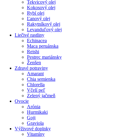
Tekvicový olej
Kokosový olej
Rybí olej
Ľanový olej
Rakytníkový olej
Levanduľový olej
Liečivé rastliny
Echinacea
Maca peruánska
Reishi
Pestrec mariánsky
Ženšen
Zdravé potraviny
Amarant
Chia semienka
Chlorella
Včelí peľ
Zelený jačmeň
Ovocie
Arónia
Hurmikaki
Goji
Graviola
Výživové doplnky
Vitamíny