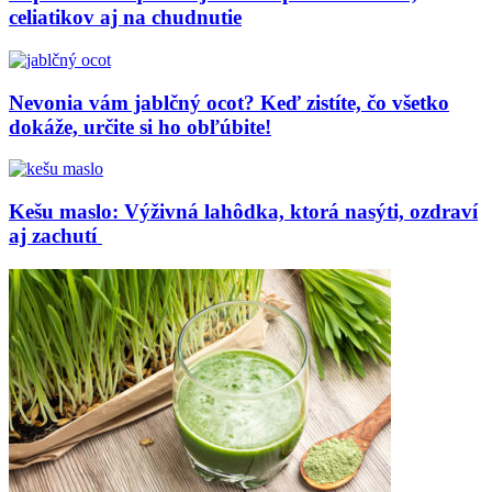
celiatikov aj na chudnutie
Nevonia vám jablčný ocot? Keď zistíte, čo všetko
dokáže, určite si ho obľúbite!
Kešu maslo: Výživná lahôdka, ktorá nasýti, ozdraví
aj zachutí