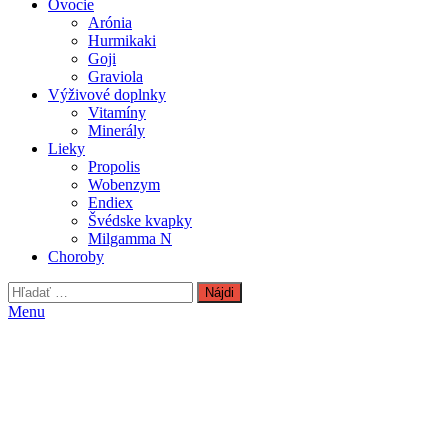
Ovocie
Arónia
Hurmikaki
Goji
Graviola
Výživové doplnky
Vitamíny
Minerály
Lieky
Propolis
Wobenzym
Endiex
Švédske kvapky
Milgamma N
Choroby
Hľadať:
Menu