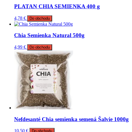
PLATAN CHIA SEMIENKA 400 g
4,78
€
Do obchodu
Chia Semienka Natural 500g
4,99
€
Do obchodu
Nefdesanté Chia semienka semená Šalvie 1000g
10,50
€
Do obchodu