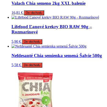
Valach Chia semeno 2kg XXL balenie
16,81
€
Do obchodu
Lifefood Ľanové krekry BIO RAW 90g –
Rozmarínové
5,90
€
Do obchodu
Nefdesanté Chia semienka semená Šalvie 500g
5,58
€
Do obchodu