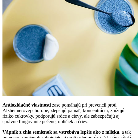
Antioxidačné vlastnosti
zase pomáhajú pri prevencii proti
Alzheimerovej chorobe, zlepšujú pamäť, koncentráciu, znižujú
riziko cukrovky, podporujú srdce a cievy, ale zabezpečujú aj
správne fungovanie pečene, obličiek a čriev.
Vápnik z chia semienok sa vstrebáva lepšie ako z mlieka
, a tak
pomocou semienok zabojujete aj proti osteoporóze. Ak vám záleží