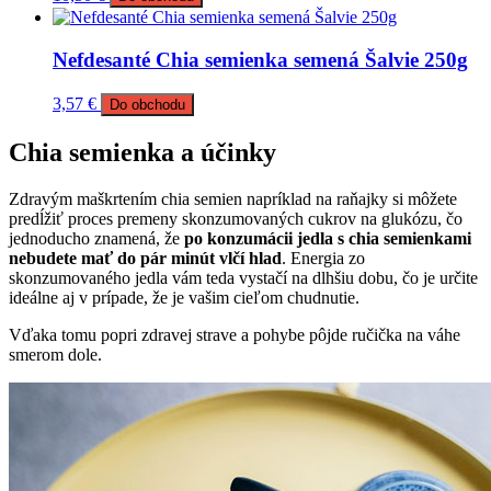
Nefdesanté Chia semienka semená Šalvie 250g
3,57
€
Do obchodu
Chia semienka a účinky
Zdravým maškrtením chia semien napríklad na raňajky si môžete
predĺžiť proces premeny skonzumovaných cukrov na glukózu, čo
jednoducho znamená, že
po konzumácii jedla s chia semienkami
nebudete mať do pár minút vlčí hlad
. Energia zo
skonzumovaného jedla vám teda vystačí na dlhšiu dobu, čo je určite
ideálne aj v prípade, že je vašim cieľom chudnutie.
Vďaka tomu popri zdravej strave a pohybe pôjde ručička na váhe
smerom dole.