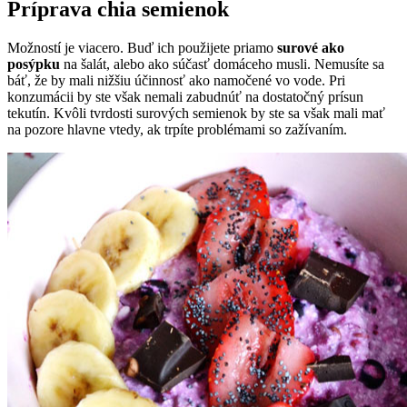
Príprava chia semienok
Možností je viacero. Buď ich použijete priamo
surové ako
posýpku
na šalát, alebo ako súčasť domáceho musli. Nemusíte sa
báť, že by mali nižšiu účinnosť ako namočené vo vode. Pri
konzumácii by ste však nemali zabudnúť na dostatočný prísun
tekutín. Kvôli tvrdosti surových semienok by ste sa však mali mať
na pozore hlavne vtedy, ak trpíte problémami so zažívaním.