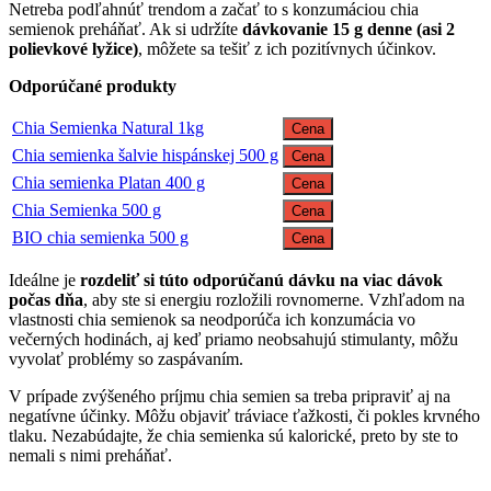
Netreba podľahnúť trendom a začať to s konzumáciou chia
semienok preháňať. Ak si udržíte
dávkovanie 15 g denne (asi 2
polievkové lyžice)
, môžete sa tešiť z ich pozitívnych účinkov.
Odporúčané produkty
Chia Semienka Natural 1kg
Cena
Chia semienka šalvie hispánskej 500 g
Cena
Chia semienka Platan 400 g
Cena
Chia Semienka 500 g
Cena
BIO chia semienka 500 g
Cena
Ideálne je
rozdeliť si túto odporúčanú dávku na viac dávok
počas dňa
, aby ste si energiu rozložili rovnomerne. Vzhľadom na
vlastnosti chia semienok sa neodporúča ich konzumácia vo
večerných hodinách, aj keď priamo neobsahujú stimulanty, môžu
vyvolať problémy so zaspávaním.
V prípade zvýšeného príjmu chia semien sa treba pripraviť aj na
negatívne účinky. Môžu objaviť tráviace ťažkosti, či pokles krvného
tlaku. Nezabúdajte, že chia semienka sú kalorické, preto by ste to
nemali s nimi preháňať.