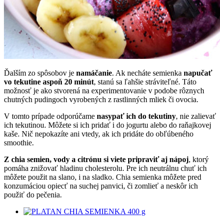
Ďalším zo spôsobov je
namáčanie
. Ak necháte semienka
napučať
vo tekutine aspoň 20 minút
, stanú sa ľahšie stráviteľné. Táto
možnosť je ako stvorená na experimentovanie v podobe rôznych
chutných pudingoch vyrobených z rastlinných mliek či ovocia.
V tomto prípade odporúčame
nasypať ich do tekutiny
, nie zalievať
ich tekutinou. Môžete si ich pridať i do jogurtu alebo do raňajkovej
kaše. Nič nepokazíte ani vtedy, ak ich pridáte do obľúbeného
smoothie.
Z chia semien, vody a citrónu si viete pripraviť aj nápoj
, ktorý
pomáha znižovať hladinu cholesterolu. Pre ich neutrálnu chuť ich
môžete použit na slano, i na sladko. Chia semienka môžete pred
konzumáciou opiecť na suchej panvici, či zomlieť a neskôr ich
použiť do pečenia.