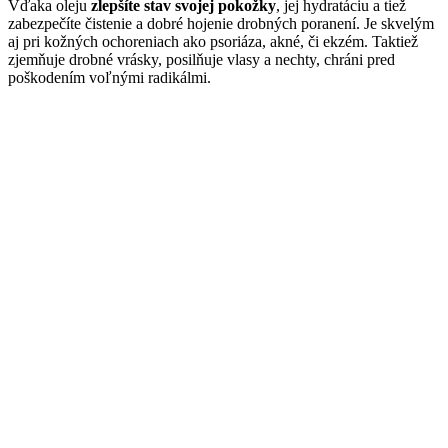
Vďaka oleju
zlepšíte stav svojej pokožky
, jej hydratáciu a tiež
zabezpečíte čistenie a dobré hojenie drobných poranení. Je skvelým
aj pri kožných ochoreniach ako psoriáza, akné, či ekzém. Taktiež
zjemňuje drobné vrásky, posilňuje vlasy a nechty, chráni pred
poškodením voľnými radikálmi.