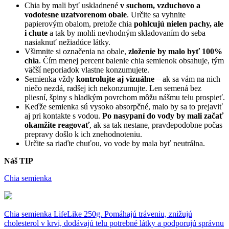
Chia by mali byť uskladnené
v suchom, vzduchovo a
vodotesne uzatvorenom obale
. Určite sa vyhnite
papierovým obalom, pretože chia
pohlcujú nielen pachy, ale
i chute
a tak by mohli nevhodným skladovaním do seba
nasiaknuť nežiadúce látky.
Všimnite si označenia na obale,
zloženie by malo byť 100%
chia
. Čím menej percent balenie chia semienok obsahuje, tým
väčší neporiadok vlastne konzumujete.
Semienka vždy
kontrolujte aj vizuálne
– ak sa vám na nich
niečo nezdá, radšej ich nekonzumujte. Len semená bez
pliesní, špiny s hladkým povrchom môžu nášmu telu prospieť.
Keďže semienka sú vysoko absorpčné, malo by sa to prejaviť
aj pri kontakte s vodou.
Po nasypaní do vody by mali začať
okamžite reagovať
, ak sa tak nestane, pravdepodobne počas
prepravy došlo k ich znehodnoteniu.
Určite sa riaďte chuťou, vo vode by mala byť neutrálna.
Náš TIP
Chia semienka
Chia semienka LifeLike 250g. Pomáhajú tráveniu, znižujú
cholesterol v krvi, dodávajú telu potrebné látky a podporujú správnu