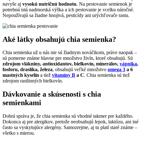
navyše aj
vysokú nutričnú hodnotu
. Na pestovanie semienok je
potrebná istá nadmorská výška a ich pestovanie je vcelku náročné.
Nepoužívajú sa žiadne hnojivá, pesticídy ani urýchľovače rastu.
Aké látky obsahujú chia semienka?
Chia semienka už u nás nie sú žiadnym nováčikom, práve naopak –
sú pomerne známe hlavne pre množstvo živín, ktoré obsahujú. Sú
zdrojom vlákniny, antioxidantov, bielkovín, minerálov,
vápnika
,
fosforu, draslíka, železa
, obsahujú veľké množstvo
omega 3
a 6
mastných kyselín
a tiež
vitamíny B
a C
. Chia semienka sú tiež
zdrojom rastlinných bielkovín.
Dávkovanie a skúsenosti s chia
semienkami
Dobrá správa je, že chia semienka sú vhodné takmer pre každého.
Dokonca aj pre alergikov, pretože neobsahujú lepok, laktózu, ani iné
často sa vyskytujúce alergény. Samozrejme, aj tu platí staré známe –
všetko s mierou.