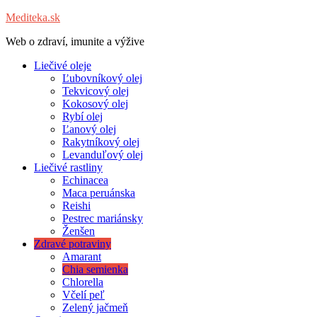
Mediteka.sk
Web o zdraví, imunite a výžive
Liečivé oleje
Ľubovníkový olej
Tekvicový olej
Kokosový olej
Rybí olej
Ľanový olej
Rakytníkový olej
Levanduľový olej
Liečivé rastliny
Echinacea
Maca peruánska
Reishi
Pestrec mariánsky
Ženšen
Zdravé potraviny
Amarant
Chia semienka
Chlorella
Včelí peľ
Zelený jačmeň