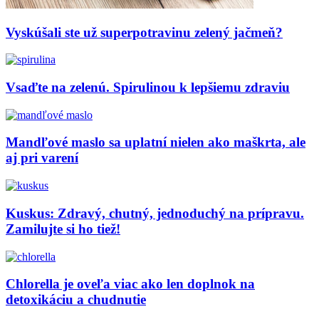
Vyskúšali ste už superpotravinu zelený jačmeň?
Vsaďte na zelenú. Spirulinou k lepšiemu zdraviu
Mandľové maslo sa uplatní nielen ako maškrta, ale
aj pri varení
Kuskus: Zdravý, chutný, jednoduchý na prípravu.
Zamilujte si ho tiež!
Chlorella je oveľa viac ako len doplnok na
detoxikáciu a chudnutie