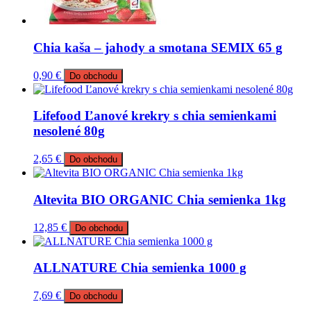
Chia kaša – jahody a smotana SEMIX 65 g
0,90
€
Do obchodu
Lifefood Ľanové krekry s chia semienkami
nesolené 80g
2,65
€
Do obchodu
Altevita BIO ORGANIC Chia semienka 1kg
12,85
€
Do obchodu
ALLNATURE Chia semienka 1000 g
7,69
€
Do obchodu