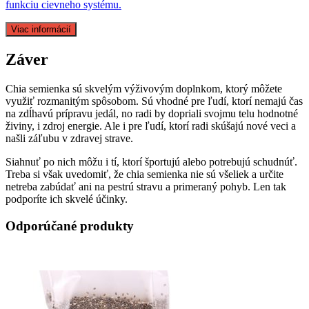
funkciu cievneho systému.
Viac informácií
Záver
Chia semienka sú skvelým výživovým doplnkom, ktorý môžete
využiť rozmanitým spôsobom. Sú vhodné pre ľudí, ktorí nemajú čas
na zdĺhavú prípravu jedál, no radi by dopriali svojmu telu hodnotné
živiny, i zdroj energie. Ale i pre ľudí, ktorí radi skúšajú nové veci a
našli záľubu v zdravej strave.
Siahnuť po nich môžu i tí, ktorí športujú alebo potrebujú schudnúť.
Treba si však uvedomiť, že chia semienka nie sú všeliek a určite
netreba zabúdať ani na pestrú stravu a primeraný pohyb. Len tak
podporíte ich skvelé účinky.
Odporúčané produkty