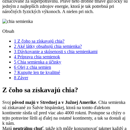
označované za superpotravinu. Práve tieto drobné tmavé guľôčky sú
jedným z najlepších zdrojov energie, ktorá je tak potrebná pri
náročných fyzických výkonoch. A nielen pri nich.
Obsah
1
Z čoho sa získavajú chia?
2
Aké látky obsahujú chia semienka?
3
Dávkovanie a skúsenosti s chia semienkami
4
Príprava chia semienok
5
Chia semienka a účinky
6
Olej z chia semien
7
Kupujte len tie kvalitné
8
Záver
Z čoho sa získavajú chia?
Svoj
pôvod majú v Strednej a v Južnej Amerike
. Chia semienka
sú získavané zo Šalvie hispánskej, ktorá na tomto ďalekom
kontinente rástla už pred viac ako 4000 rokmi. Postupne sa chýry o
tejto potravine šírili aj ďalej na ostatné kontinenty, a tak sa dostali aj
k nám.
Majú
neutrálnu chuť
, takže ich môže konzumovať takmer každý a