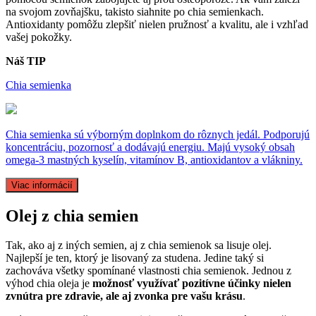
na svojom zovňajšku, takisto siahnite po chia semienkach.
Antioxidanty pomôžu zlepšiť nielen pružnosť a kvalitu, ale i vzhľad
vašej pokožky.
Náš TIP
Chia semienka
Chia semienka sú výborným doplnkom do rôznych jedál. Podporujú
koncentráciu, pozornosť a dodávajú energiu. Majú vysoký obsah
omega-3 mastných kyselín, vitamínov B, antioxidantov a vlákniny.
Viac informácií
Olej z chia semien
Tak, ako aj z iných semien, aj z chia semienok sa lisuje olej.
Najlepší je ten, ktorý je lisovaný za studena. Jedine taký si
zachováva všetky spomínané vlastnosti chia semienok. Jednou z
výhod chia oleja je
možnosť využívať pozitívne účinky nielen
zvnútra pre zdravie, ale aj zvonka pre vašu krásu
.