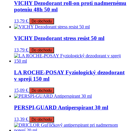
VICHY Dezodorant roll-on proti nadmernému
poteniu 48h 50 ml
13,79
€
Do obchodu
VICHY Dezodorant stress resist 50 ml
13,79
€
Do obchodu
LA ROCHE-POSAY Fyziologický dezodorant
v spreji 150 ml
15,09
€
Do obchodu
PERSPI-GUARD Antiperspirant 30 ml
13,39
€
Do obchodu