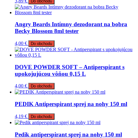
3,89
€
Do obchodu
Angry Beards Intímny dezodorant na bobra
Becky Blossom 8ml tester
4,00
€
Do obchodu
DOVE POWDER SOFT – Antiperspirant s
upokojujúcou vôňou 0,15 L
4,00
€
Do obchodu
PEDIK Antiperspirant sprej na nohy 150 ml
4,19
€
Do obchodu
Pedik antiperspirant sprej na nohy 150 ml