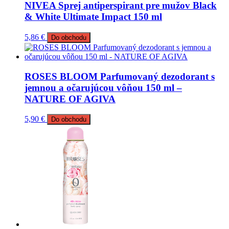
NIVEA Sprej antiperspirant pre mužov Black
& White Ultimate Impact 150 ml
5,86
€
Do obchodu
ROSES BLOOM Parfumovaný dezodorant s
jemnou a očarujúcou vôňou 150 ml –
NATURE OF AGIVA
5,90
€
Do obchodu