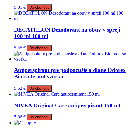
5,01
€
Do obchodu
DECATHLON Dezodorant na obuv v spreji
100 ml 100 ml
5,45
€
Do obchodu
Antiperspirant pre podpazušie a dlane Odorex
Biotrade 5ml vzorka
5,52
€
Do obchodu
NIVEA Original Care antiperspirant 150 ml
5,86
€
Do obchodu