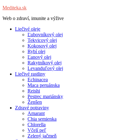
Mediteka.sk
Web o zdraví, imunite a výžive
Liečivé oleje
Ľubovníkový olej
Tekvicový olej
Kokosový olej
Rybí olej
Ľanový olej
Rakytníkový olej
Levanduľový olej
Liečivé rastliny
Echinacea
Maca peruánska
Reishi
Pestrec mariánsky
Ženšen
Zdravé potraviny
Amarant
Chia semienka
Chlorella
Včelí peľ
Zelený jačmeň