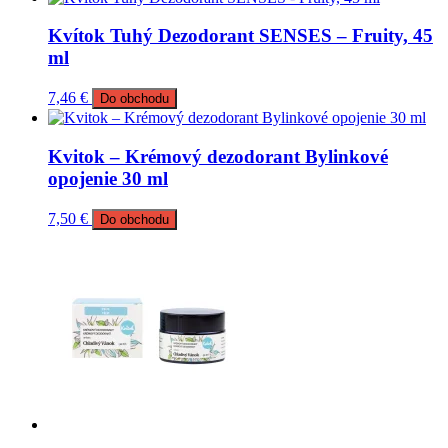
Kvítok Tuhý Dezodorant SENSES – Fruity, 45
ml
7,46
€
Do obchodu
Kvitok – Krémový dezodorant Bylinkové
opojenie 30 ml
7,50
€
Do obchodu