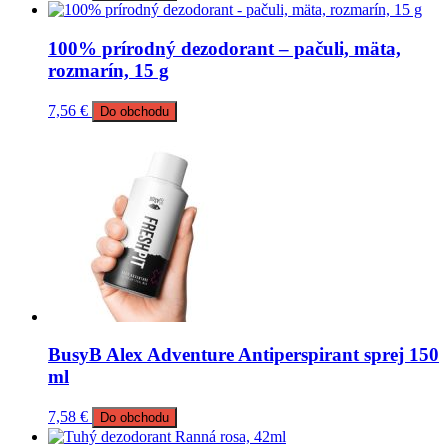
100% prírodný dezodorant – pačuli, mäta,
rozmarín, 15 g
7,56
€
Do obchodu
BusyB Alex Adventure Antiperspirant sprej 150
ml
7,58
€
Do obchodu