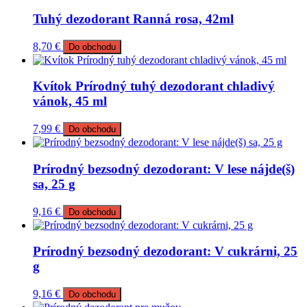
Tuhý dezodorant Ranná rosa, 42ml
8,70
€
Do obchodu
Kvítok Prírodný tuhý dezodorant chladivý
vánok, 45 ml
7,99
€
Do obchodu
Prírodný bezsodný dezodorant: V lese nájde(š)
sa, 25 g
9,16
€
Do obchodu
Prírodný bezsodný dezodorant: V cukrárni, 25
g
9,16
€
Do obchodu