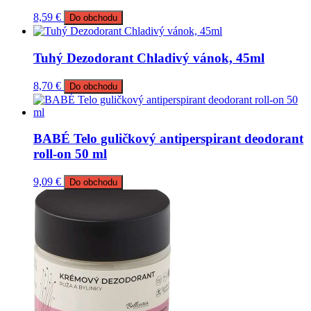
8,59
€
Do obchodu
Tuhý Dezodorant Chladivý vánok, 45ml
8,70
€
Do obchodu
BABÉ Telo guličkový antiperspirant deodorant
roll-on 50 ml
9,09
€
Do obchodu