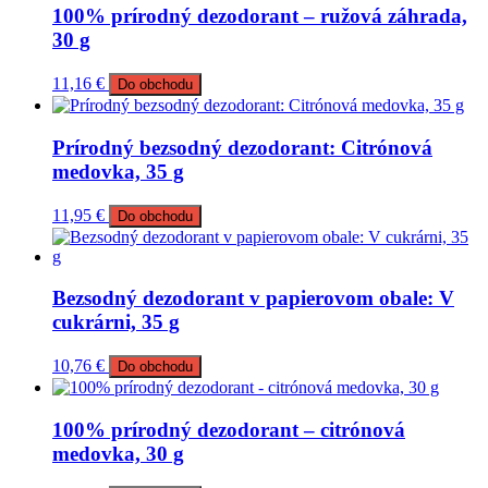
100% prírodný dezodorant – ružová záhrada,
30 g
11,16
€
Do obchodu
Prírodný bezsodný dezodorant: Citrónová
medovka, 35 g
11,95
€
Do obchodu
Bezsodný dezodorant v papierovom obale: V
cukrárni, 35 g
10,76
€
Do obchodu
100% prírodný dezodorant – citrónová
medovka, 30 g