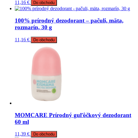
11,16
€
Do obchodu
100% prírodný dezodorant – pačuli, mäta,
rozmarín, 30 g
11,16
€
Do obchodu
MOMCARE Prírodný guľôčkový dezodorant
60 ml
11,39
€
Do obchodu