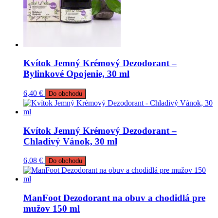
Kvítok Jemný Krémový Dezodorant –
Bylinkové Opojenie, 30 ml
6,40
€
Do obchodu
Kvítok Jemný Krémový Dezodorant –
Chladivý Vánok, 30 ml
6,08
€
Do obchodu
ManFoot Dezodorant na obuv a chodidlá pre
mužov 150 ml