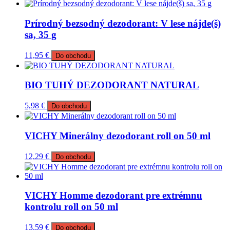
Prírodný bezsodný dezodorant: V lese nájde(š)
sa, 35 g
11,95
€
Do obchodu
BIO TUHÝ DEZODORANT NATURAL
5,98
€
Do obchodu
VICHY Minerálny dezodorant roll on 50 ml
12,29
€
Do obchodu
VICHY Homme dezodorant pre extrémnu
kontrolu roll on 50 ml
13,59
€
Do obchodu