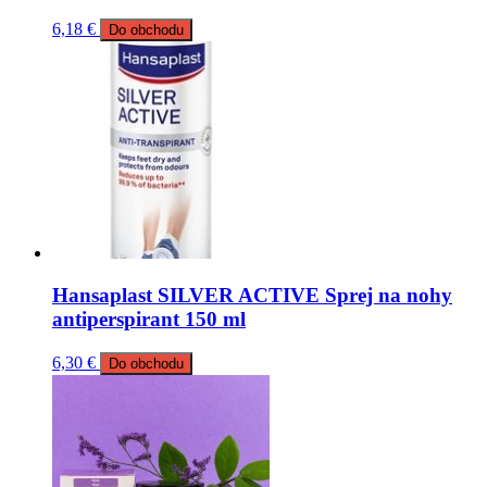
6,18
€
Do obchodu
Hansaplast SILVER ACTIVE Sprej na nohy
antiperspirant 150 ml
6,30
€
Do obchodu