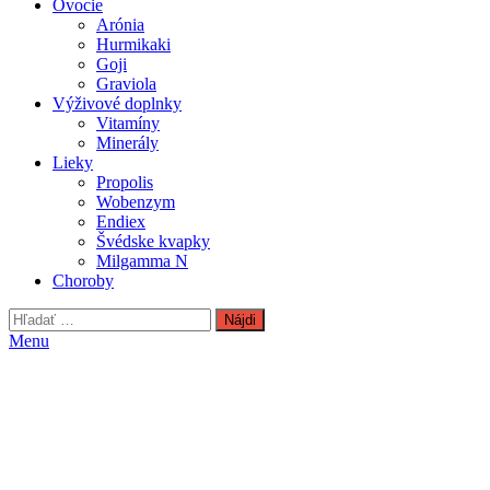
Ovocie
Arónia
Hurmikaki
Goji
Graviola
Výživové doplnky
Vitamíny
Minerály
Lieky
Propolis
Wobenzym
Endiex
Švédske kvapky
Milgamma N
Choroby
Hľadať:
Menu