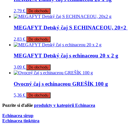
2,79
€
Do obchodu
MEGAFYT Detský čaj S ECHINACEOU, 20×2 
2,83
€
Do obchodu
MEGAFYT Detský čaj s echinaceou 20 x 2 g
3,09
€
Do obchodu
Ovocný čaj s echinaceou GREŠÍK 100 g
5,36
€
Do obchodu
Pozrite si ďalšie
produkty v kategórii Echinacea
Echinacea sirup
Echinacea tinktúra