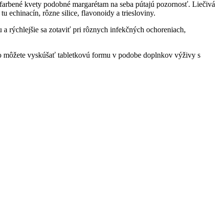
vo sfarbené kvety podobné margarétam na seba pútajú pozornosť. Liečivá
u echinacín, rôzne silice, flavonoidy a triesloviny.
 a rýchlejšie sa zotaviť pri rôznych infekčných ochoreniach,
ebo môžete vyskúšať tabletkovú formu v podobe doplnkov výživy s