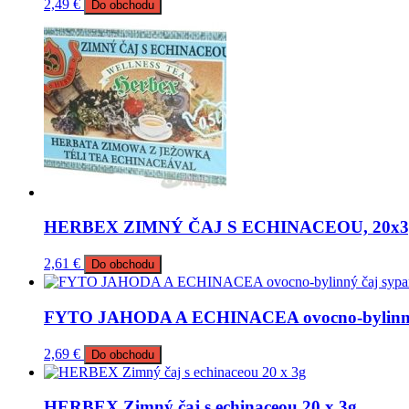
2,49
€
Do obchodu
HERBEX ZIMNÝ ČAJ S ECHINACEOU, 20x3
2,61
€
Do obchodu
FYTO JAHODA A ECHINACEA ovocno-bylinný 
2,69
€
Do obchodu
HERBEX Zimný čaj s echinaceou 20 x 3g