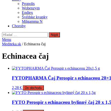
Propolis
Wobenzym
Endiex
Švédske kvapky
Milgamma N
Choroby
Hľadať:
Menu
Mediteka.sk
/ Echinacea čaj
Echinacea čaj
FYTOPHARMA Čaj Perospir s echinaceou 20×1
2,28
€
Do obchodu
FYTO Perospir s echinaceou bylinný čaj 20 x 1,