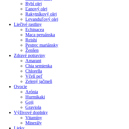
Rybí olej
Ľanový olej
Rakytníkový olej
Levanduľový olej
Liečivé rastliny
Echinacea
Maca peruánska
Reishi
Pestrec mariánsky
Ženšen
Zdravé potraviny
Amarant
Chia semienka
Chlorella
Včelí peľ
Zelený jačmeň
Ovocie
Arónia
Hurmikaki
Goji
Graviola
Výživové doplnky
Vitamíny
Minerály
Lieky