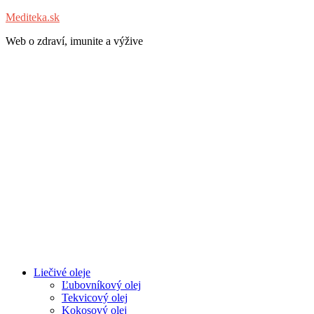
Mediteka.sk
Web o zdraví, imunite a výžive
Liečivé oleje
Ľubovníkový olej
Tekvicový olej
Kokosový olej