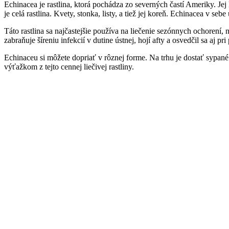
Echinacea je rastlina, ktorá pochádza zo severných častí Ameriky. Jej
je celá rastlina. Kvety, stonka, listy, a tiež jej koreň. Echinacea v s
Táto rastlina sa najčastejšie používa na liečenie sezónnych ochorení,
zabraňuje šíreniu infekcií v dutine ústnej, hojí afty a osvedčil sa aj
Echinaceu si môžete dopriať v rôznej forme. Na trhu je dostať sypan
výťažkom z tejto cennej liečivej rastliny.