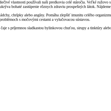
 liečivé vlastnosti používali naši predkovia celé stáročia. Veľké ružo
ebe ukrýva bohaté zastúpenie rôznych zdraviu prospešných látok. Nájdeme t
 nádchy, chrípky alebo angíny. Pomáha zlepšiť imunitu celého organizmu
 pri problémoch s močovými cestami a vylučovacou sústavou.
é čaje s príjemnou sladkastou bylinkovou chuťou, sirupy a tinktúry al