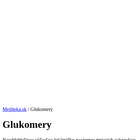
Mediteka.sk
/ Glukomery
Glukomery
Neoddeliteľnou súčasťou lekárničky pacientov trpiacich cukrovkou