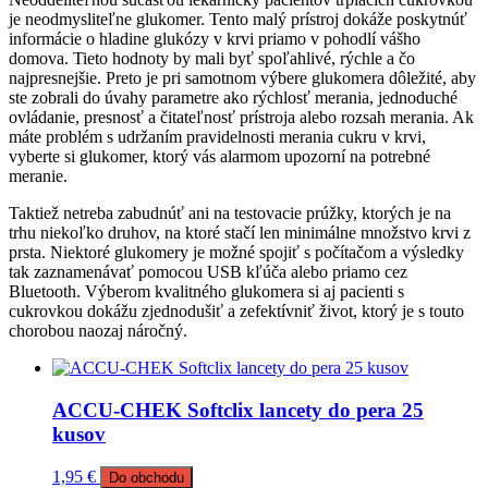
je neodmysliteľne glukomer. Tento malý prístroj dokáže poskytnúť
informácie o hladine glukózy v krvi priamo v pohodlí vášho
domova. Tieto hodnoty by mali byť spoľahlivé, rýchle a čo
najpresnejšie. Preto je pri samotnom výbere glukomera dôležité, aby
ste zobrali do úvahy parametre ako rýchlosť merania, jednoduché
ovládanie, presnosť a čitateľnosť prístroja alebo rozsah merania. Ak
máte problém s udržaním pravidelnosti merania cukru v krvi,
vyberte si glukomer, ktorý vás alarmom upozorní na potrebné
meranie.
Taktiež netreba zabudnúť ani na testovacie prúžky, ktorých je na
trhu niekoľko druhov, na ktoré stačí len minimálne množstvo krvi z
prsta. Niektoré glukomery je možné spojiť s počítačom a výsledky
tak zaznamenávať pomocou USB kľúča alebo priamo cez
Bluetooth. Výberom kvalitného glukomera si aj pacienti s
cukrovkou dokážu zjednodušiť a zefektívniť život, ktorý je s touto
chorobou naozaj náročný.
ACCU-CHEK Softclix lancety do pera 25
kusov
1,95
€
Do obchodu