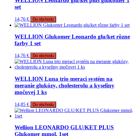
WELLION Leonardo glu/ket plus glukomer 1
set
14,76
€
Do obchodu
WELLION Glukomer Leonardo glu/ket rôzne
farby 1 set
14,76
€
Do obchodu
WELLION Luna trio merací systém na
meranie glukózy, cholesterolu a kyseliny
močovej 1 ks
14,85
€
Do obchodu
Wellion LEONARDO GLU/KET PLUS
Glukomer mmol, 1set