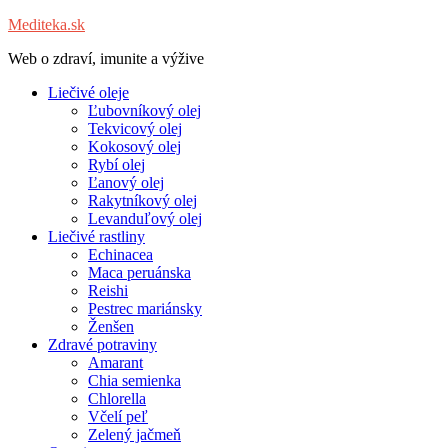
Mediteka.sk
Web o zdraví, imunite a výžive
Liečivé oleje
Ľubovníkový olej
Tekvicový olej
Kokosový olej
Rybí olej
Ľanový olej
Rakytníkový olej
Levanduľový olej
Liečivé rastliny
Echinacea
Maca peruánska
Reishi
Pestrec mariánsky
Ženšen
Zdravé potraviny
Amarant
Chia semienka
Chlorella
Včelí peľ
Zelený jačmeň