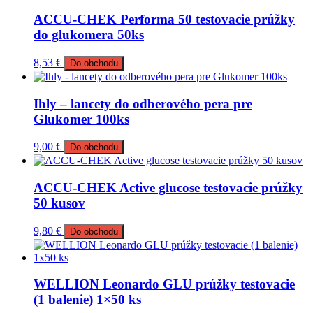
ACCU-CHEK Performa 50 testovacie prúžky
do glukomera 50ks
8,53
€
Do obchodu
Ihly – lancety do odberového pera pre
Glukomer 100ks
9,00
€
Do obchodu
ACCU-CHEK Active glucose testovacie prúžky
50 kusov
9,80
€
Do obchodu
WELLION Leonardo GLU prúžky testovacie
(1 balenie) 1×50 ks