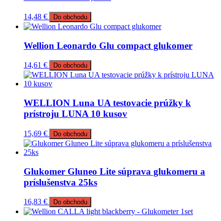
14,48
€
Do obchodu
Wellion Leonardo Glu compact glukomer
14,61
€
Do obchodu
WELLION Luna UA testovacie prúžky k
prístroju LUNA 10 kusov
15,69
€
Do obchodu
Glukomer Gluneo Lite súprava glukomeru a
príslušenstva 25ks
16,83
€
Do obchodu