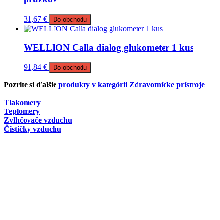
31,67
€
Do obchodu
WELLION Calla dialog glukometer 1 kus
91,84
€
Do obchodu
Pozrite si ďalšie
produkty v kategórii Zdravotnícke prístroje
Tlakomery
Teplomery
Zvlhčovače vzduchu
Čističky vzduchu