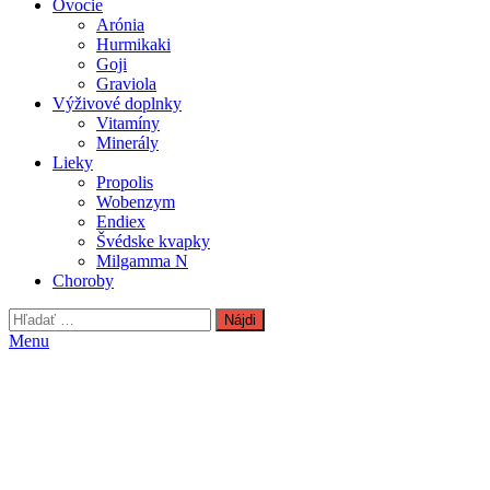
Ovocie
Arónia
Hurmikaki
Goji
Graviola
Výživové doplnky
Vitamíny
Minerály
Lieky
Propolis
Wobenzym
Endiex
Švédske kvapky
Milgamma N
Choroby
Hľadať:
Menu