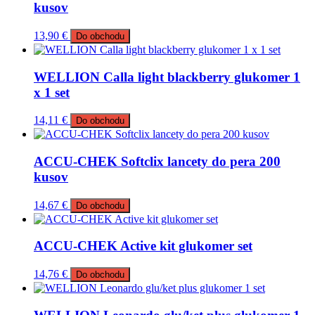
kusov
13,90
€
Do obchodu
WELLION Calla light blackberry glukomer 1
x 1 set
14,11
€
Do obchodu
ACCU-CHEK Softclix lancety do pera 200
kusov
14,67
€
Do obchodu
ACCU-CHEK Active kit glukomer set
14,76
€
Do obchodu