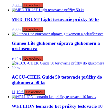
9,80
€
Do obchodu
MED TRUST Light testovacie prúžky 50 ks
9,80
€
Do obchodu
Gluneo Lite glukomer súprava glukomeru a
príslušenstva
9,74
€
Do obchodu
ACCU-CHEK Guide 50 testovacie prúžky do
glukomera 50 ks
11,19
€
Do obchodu
WELLION leonardo ket prúžky testovacie 10