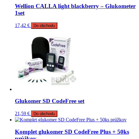
Wellion CALLA light blackberry – Glukometer
1set
17,42
€
Do obchodu
Glukomer SD CodeFree set
21,59
€
Do obchodu
Komplet glukomer SD CodeFree Plus + 50ks
prúžkov