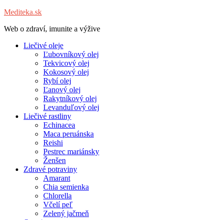
Mediteka.sk
Web o zdraví, imunite a výžive
Liečivé oleje
Ľubovníkový olej
Tekvicový olej
Kokosový olej
Rybí olej
Ľanový olej
Rakytníkový olej
Levanduľový olej
Liečivé rastliny
Echinacea
Maca peruánska
Reishi
Pestrec mariánsky
Ženšen
Zdravé potraviny
Amarant
Chia semienka
Chlorella
Včelí peľ
Zelený jačmeň