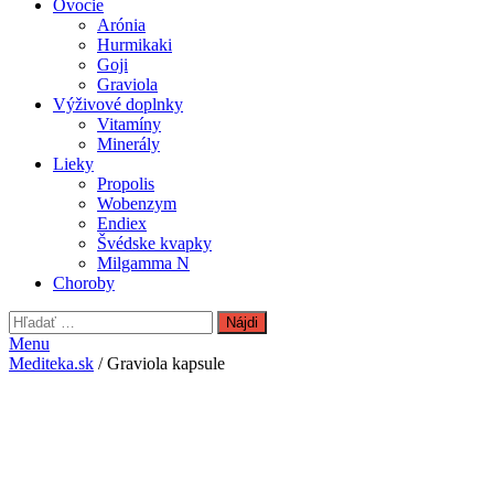
Ovocie
Arónia
Hurmikaki
Goji
Graviola
Výživové doplnky
Vitamíny
Minerály
Lieky
Propolis
Wobenzym
Endiex
Švédske kvapky
Milgamma N
Choroby
Hľadať:
Menu
Mediteka.sk
/ Graviola kapsule