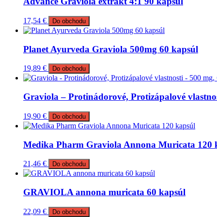
Advance Graviola extrakt 4:1 90 kapsúl
17,54
€
Do obchodu
Planet Ayurveda Graviola 500mg 60 kapsúl
19,89
€
Do obchodu
Graviola – Protinádorové, Protizápalové vlastno
19,90
€
Do obchodu
Medika Pharm Graviola Annona Muricata 120 
21,46
€
Do obchodu
GRAVIOLA annona muricata 60 kapsúl
22,09
€
Do obchodu