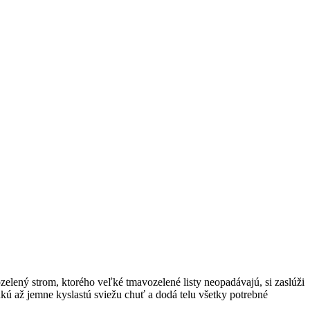
lozelený strom, ktorého veľké tmavozelené listy neopadávajú, si zaslúži
kú až jemne kyslastú sviežu chuť a dodá telu všetky potrebné