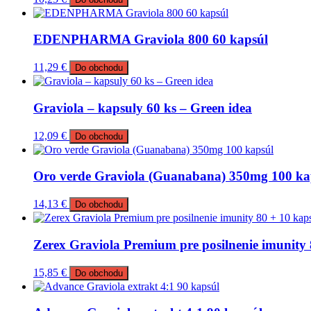
EDENPHARMA Graviola 800 60 kapsúl
11,29
€
Do obchodu
Graviola – kapsuly 60 ks – Green idea
12,09
€
Do obchodu
Oro verde Graviola (Guanabana) 350mg 100 ka
14,13
€
Do obchodu
Zerex Graviola Premium pre posilnenie imunity 
15,85
€
Do obchodu