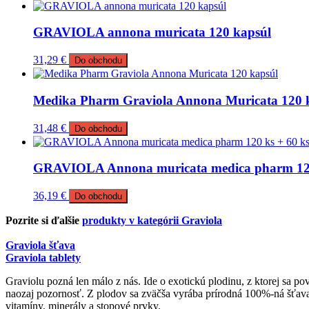
GRAVIOLA annona muricata 120 kapsúl
31,29
€
Do obchodu
Medika Pharm Graviola Annona Muricata 120 
31,48
€
Do obchodu
GRAVIOLA Annona muricata medica pharm 120 
36,19
€
Do obchodu
Pozrite si ďalšie
produkty v kategórii Graviola
Graviola šťava
Graviola tablety
Graviolu pozná len málo z nás. Ide o exotickú plodinu, z ktorej sa pov
naozaj pozornosť. Z plodov sa zväčša vyrába prírodná 100%-ná šťava,
vitamíny, minerály a stopové prvky.