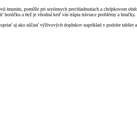
kovú imunitu, pomôže pri sezónnych prechladnutiach a chrípkovom obdo
ť horúčku a tiež je vhodná keď vás trápia tráviace problémy a hnačky.
priať aj ako súčasť výživových doplnkov napríklad v podobe tabliet a