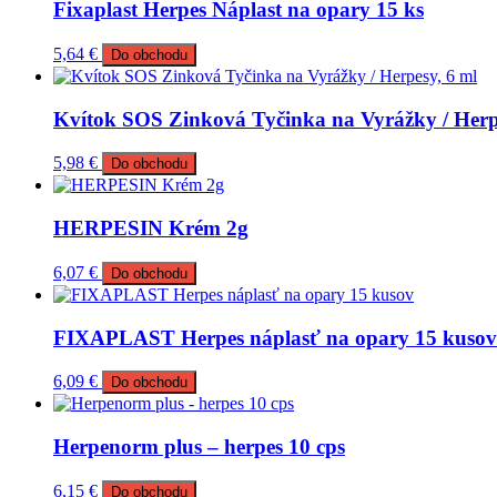
Fixaplast Herpes Náplast na opary 15 ks
5,64
€
Do obchodu
Kvítok SOS Zinková Tyčinka na Vyrážky / Herp
5,98
€
Do obchodu
HERPESIN Krém 2g
6,07
€
Do obchodu
FIXAPLAST Herpes náplasť na opary 15 kusov
6,09
€
Do obchodu
Herpenorm plus – herpes 10 cps
6,15
€
Do obchodu