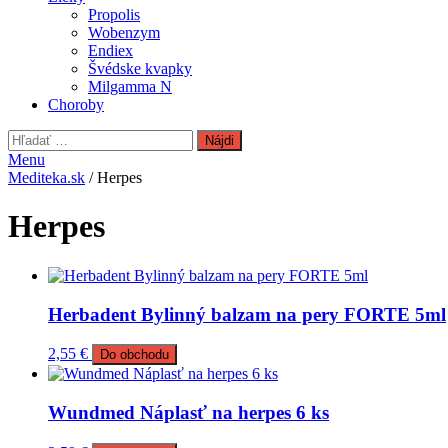
Propolis
Wobenzym
Endiex
Švédske kvapky
Milgamma N
Choroby
Hľadať:
Menu
Mediteka.sk
/ Herpes
Herpes
Herbadent Bylinný balzam na pery FORTE 5ml
2,55
€
Do obchodu
Wundmed Náplasť na herpes 6 ks