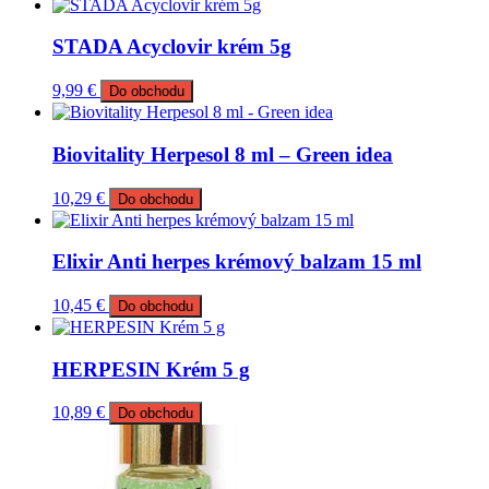
STADA Acyclovir krém 5g
9,99
€
Do obchodu
Biovitality Herpesol 8 ml – Green idea
10,29
€
Do obchodu
Elixir Anti herpes krémový balzam 15 ml
10,45
€
Do obchodu
HERPESIN Krém 5 g
10,89
€
Do obchodu