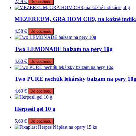
2,59
€
Do obchodu
MEZEREUM, GRA HOM CH9, na kožné indikác
4,58
€
Do obchodu
Two LEMONADE balzam na pery 10g
4,60
€
Do obchodu
Two PURE nechtík lekársky balzam na pery 10
4,60
€
Do obchodu
Herpesil gel 10 g
5,60
€
Do obchodu