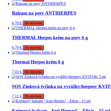
Balzam na pery ANTIHERPES
6,70
€
Do obchodu
THERMAL Herpes krém na pery 6 g
6,79
€
Do obchodu
Thermal Herpes krém 6 g
7,03
€
Do obchodu
SOS Zinková tyčinka na vyrážky/herpesy KVI
7,11
€
Do obchodu
Krémový balzam „Anti Herpes“ – Elixir – 15 ml