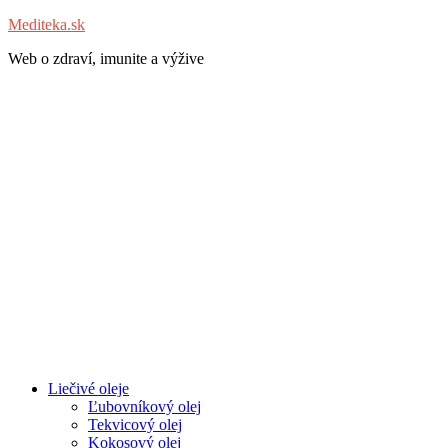
Mediteka.sk
Web o zdraví, imunite a výžive
Liečivé oleje
Ľubovníkový olej
Tekvicový olej
Kokosový olej