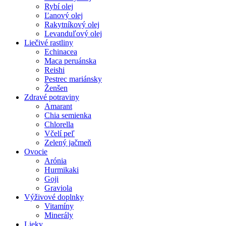
Rybí olej
Ľanový olej
Rakytníkový olej
Levanduľový olej
Liečivé rastliny
Echinacea
Maca peruánska
Reishi
Pestrec mariánsky
Ženšen
Zdravé potraviny
Amarant
Chia semienka
Chlorella
Včelí peľ
Zelený jačmeň
Ovocie
Arónia
Hurmikaki
Goji
Graviola
Výživové doplnky
Vitamíny
Minerály
Lieky