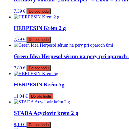
7,39
€
Do obchodu
HERPESIN Krém 2 g
7,79
€
Do obchodu
Green Idea Herpesol sérum na pery pri oparoch
7,80
€
Do obchodu
HERPESIN Krém 5g
11,04
€
Do obchodu
STADA Acyclovir krém 2 g
8,19
€
Do obchodu