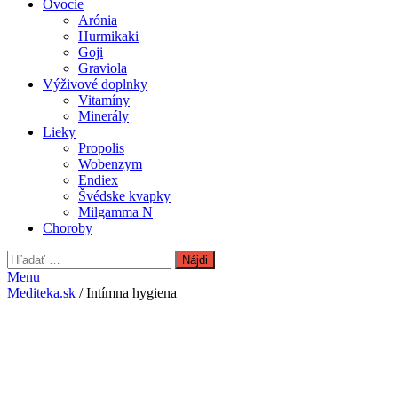
Ovocie
Arónia
Hurmikaki
Goji
Graviola
Výživové doplnky
Vitamíny
Minerály
Lieky
Propolis
Wobenzym
Endiex
Švédske kvapky
Milgamma N
Choroby
Hľadať:
Menu
Mediteka.sk
/ Intímna hygiena