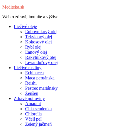
Mediteka.sk
Web o zdraví, imunite a výžive
Liečivé oleje
Ľubovníkový olej
Tekvicový olej
Kokosový olej
Rybí olej
Ľanový olej
Rakytníkový olej
Levanduľový olej
Liečivé rastliny
Echinacea
Maca peruánska
Reishi
Pestrec mariánsky
Ženšen
Zdravé potraviny
Amarant
Chia semienka
Chlorella
Včelí peľ
Zelený jačmeň