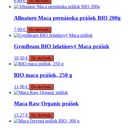
6,89
€
Do obchodu
Allnature Maca peruánska prášok BIO 200g
7,99
€
Do obchodu
GymBeam BIO želatínový Maca prášok
10,50
€
Do obchodu
BIO maca prášok, 250 g
11,96
€
Do obchodu
Maca Raw Organic prášok
15,27
€
Do obchodu