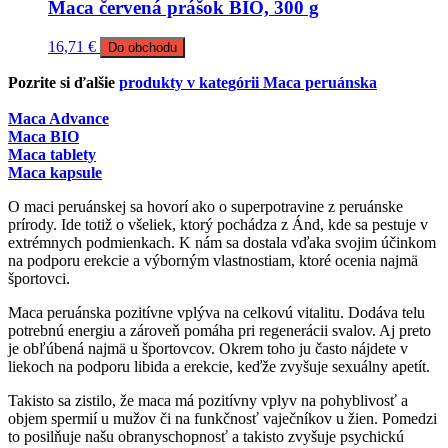
Maca červená prášok BIO, 300 g
16,71
€
Do obchodu
Pozrite si ďalšie
produkty v kategórii Maca peruánska
Maca Advance
Maca BIO
Maca tablety
Maca kapsule
O maci peruánskej sa hovorí ako o superpotravine z peruánske
prírody. Ide totiž o všeliek, ktorý pochádza z Ánd, kde sa pestuje v
extrémnych podmienkach. K nám sa dostala vďaka svojim účinkom
na podporu erekcie a výborným vlastnostiam, ktoré ocenia najmä
športovci.
Maca peruánska pozitívne vplýva na celkovú vitalitu. Dodáva telu
potrebnú energiu a zároveň pomáha pri regenerácii svalov. Aj preto
je obľúbená najmä u športovcov. Okrem toho ju často nájdete v
liekoch na podporu libida a erekcie, keďže zvyšuje sexuálny apetít.
Takisto sa zistilo, že maca má pozitívny vplyv na pohyblivosť a
objem spermií u mužov či na funkčnosť vaječníkov u žien. Pomedzi
to posilňuje našu obranyschopnosť a takisto zvyšuje psychickú