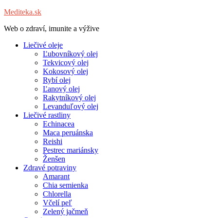
Mediteka.sk
Web o zdraví, imunite a výžive
Liečivé oleje
Ľubovníkový olej
Tekvicový olej
Kokosový olej
Rybí olej
Ľanový olej
Rakytníkový olej
Levanduľový olej
Liečivé rastliny
Echinacea
Maca peruánska
Reishi
Pestrec mariánsky
Ženšen
Zdravé potraviny
Amarant
Chia semienka
Chlorella
Včelí peľ
Zelený jačmeň