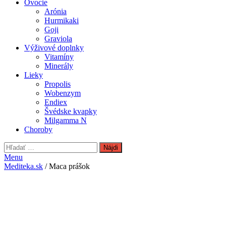
Ovocie
Arónia
Hurmikaki
Goji
Graviola
Výživové doplnky
Vitamíny
Minerály
Lieky
Propolis
Wobenzym
Endiex
Švédske kvapky
Milgamma N
Choroby
Hľadať:
Menu
Mediteka.sk
/ Maca prášok