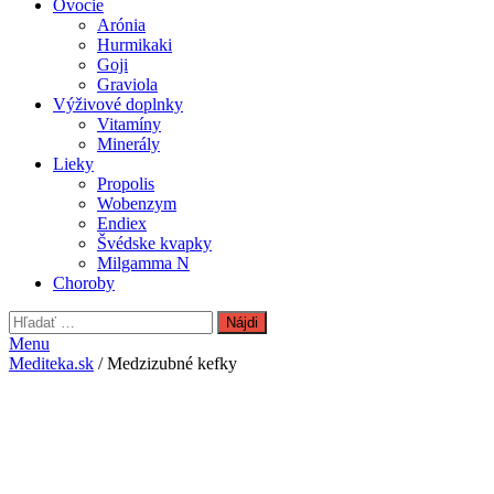
Ovocie
Arónia
Hurmikaki
Goji
Graviola
Výživové doplnky
Vitamíny
Minerály
Lieky
Propolis
Wobenzym
Endiex
Švédske kvapky
Milgamma N
Choroby
Hľadať:
Menu
Mediteka.sk
/ Medzizubné kefky