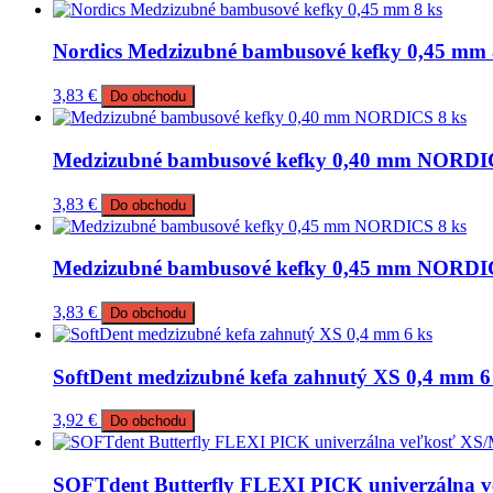
Nordics Medzizubné bambusové kefky 0,45 mm 
3,83
€
Do obchodu
Medzizubné bambusové kefky 0,40 mm NORDIC
3,83
€
Do obchodu
Medzizubné bambusové kefky 0,45 mm NORDIC
3,83
€
Do obchodu
SoftDent medzizubné kefa zahnutý XS 0,4 mm 6
3,92
€
Do obchodu
SOFTdent Butterfly FLEXI PICK univerzálna v