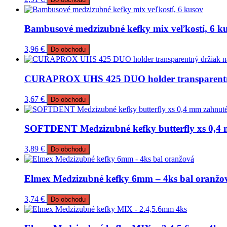
Bambusové medzizubné kefky mix veľkostí, 6 k
3,96
€
Do obchodu
CURAPROX UHS 425 DUO holder transparentný d
3,67
€
Do obchodu
SOFTDENT Medzizubné kefky butterfly xs 0,4 
3,89
€
Do obchodu
Elmex Medzizubné kefky 6mm – 4ks bal oranžo
3,74
€
Do obchodu