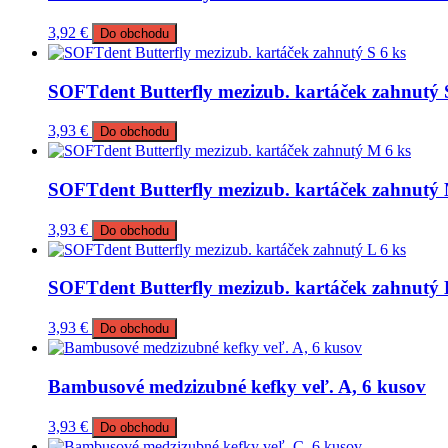
3,92
€
Do obchodu
SOFTdent Butterfly mezizub. kartáček zahnutý 
3,93
€
Do obchodu
SOFTdent Butterfly mezizub. kartáček zahnutý 
3,93
€
Do obchodu
SOFTdent Butterfly mezizub. kartáček zahnutý 
3,93
€
Do obchodu
Bambusové medzizubné kefky veľ. A, 6 kusov
3,93
€
Do obchodu