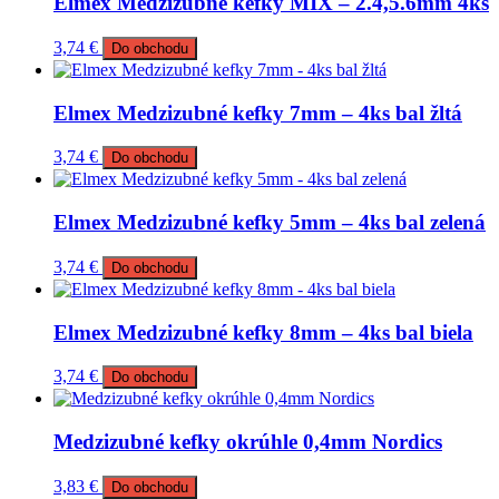
Elmex Medzizubné kefky MIX – 2.4,5.6mm 4ks
3,74
€
Do obchodu
Elmex Medzizubné kefky 7mm – 4ks bal žltá
3,74
€
Do obchodu
Elmex Medzizubné kefky 5mm – 4ks bal zelená
3,74
€
Do obchodu
Elmex Medzizubné kefky 8mm – 4ks bal biela
3,74
€
Do obchodu
Medzizubné kefky okrúhle 0,4mm Nordics
3,83
€
Do obchodu