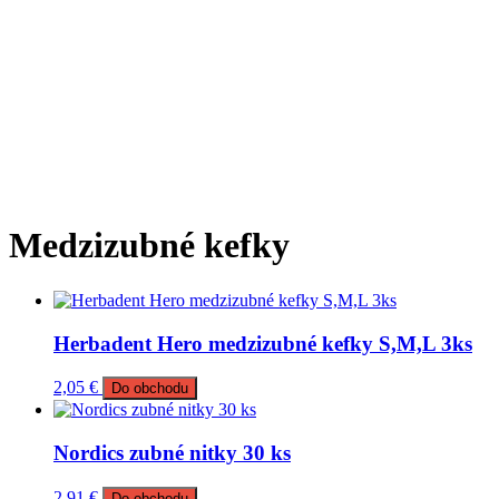
Medzizubné kefky
Herbadent Hero medzizubné kefky S,M,L 3ks
2,05
€
Do obchodu
Nordics zubné nitky 30 ks
2,91
€
Do obchodu