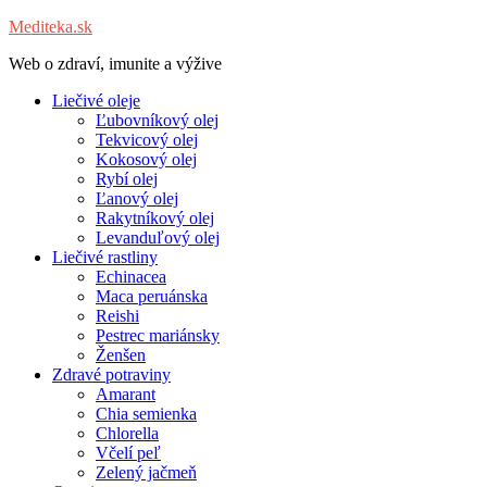
Mediteka.sk
Web o zdraví, imunite a výžive
Liečivé oleje
Ľubovníkový olej
Tekvicový olej
Kokosový olej
Rybí olej
Ľanový olej
Rakytníkový olej
Levanduľový olej
Liečivé rastliny
Echinacea
Maca peruánska
Reishi
Pestrec mariánsky
Ženšen
Zdravé potraviny
Amarant
Chia semienka
Chlorella
Včelí peľ
Zelený jačmeň