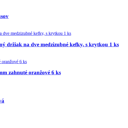
usov
ržiak na dve medzizubné kefky, s krytkou 1 ks
mm zahnuté oranžové 6 ks
vá