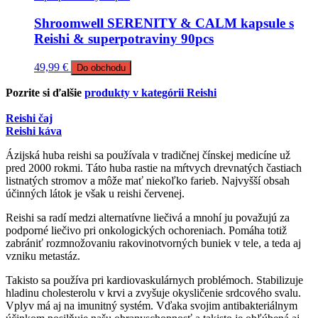
Shroomwell SERENITY & CALM kapsule s
Reishi & superpotraviny 90pcs
49,99
€
Do obchodu
Pozrite si ďalšie
produkty v kategórii Reishi
Reishi čaj
Reishi káva
Ázijská huba reishi sa používala v tradičnej čínskej medicíne už
pred 2000 rokmi. Táto huba rastie na mŕtvych drevnatých častiach
listnatých stromov a môže mať niekoľko farieb. Najvyšší obsah
účinných látok je však u reishi červenej.
Reishi sa radí medzi alternatívne liečivá a mnohí ju považujú za
podporné liečivo pri onkologických ochoreniach. Pomáha totiž
zabrániť rozmnožovaniu rakovinotvorných buniek v tele, a teda aj
vzniku metastáz.
Takisto sa používa pri kardiovaskulárnych problémoch. Stabilizuje
hladinu cholesterolu v krvi a zvyšuje okysličenie srdcového svalu.
Vplyv má aj na imunitný systém. Vďaka svojim antibakteriálnym