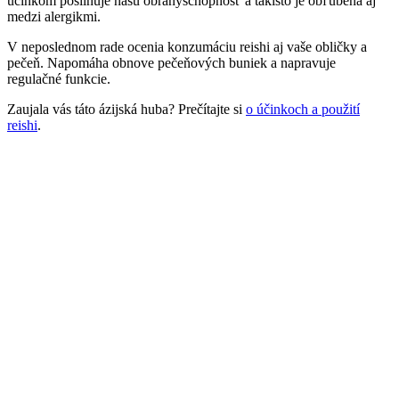
účinkom posilňuje našu obranyschopnosť a takisto je obľúbená aj
medzi alergikmi.
V neposlednom rade ocenia konzumáciu reishi aj vaše obličky a
pečeň. Napomáha obnove pečeňových buniek a napravuje
regulačné funkcie.
Zaujala vás táto ázijská huba? Prečítajte si
o účinkoch a použití
reishi
.