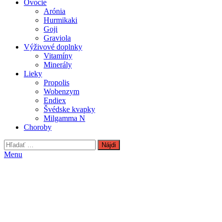
Ovocie
Arónia
Hurmikaki
Goji
Graviola
Výživové doplnky
Vitamíny
Minerály
Lieky
Propolis
Wobenzym
Endiex
Švédske kvapky
Milgamma N
Choroby
Hľadať:
Menu