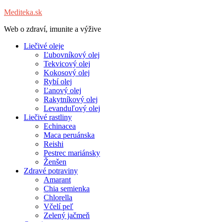
Mediteka.sk
Web o zdraví, imunite a výžive
Liečivé oleje
Ľubovníkový olej
Tekvicový olej
Kokosový olej
Rybí olej
Ľanový olej
Rakytníkový olej
Levanduľový olej
Liečivé rastliny
Echinacea
Maca peruánska
Reishi
Pestrec mariánsky
Ženšen
Zdravé potraviny
Amarant
Chia semienka
Chlorella
Včelí peľ
Zelený jačmeň