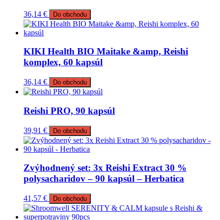
36,14
€
Do obchodu
KIKI Health BIO Maitake &amp, Reishi
komplex, 60 kapsúl
36,14
€
Do obchodu
Reishi PRO, 90 kapsúl
39,91
€
Do obchodu
Zvýhodnený set: 3x Reishi Extract 30 %
polysacharidov – 90 kapsúl – Herbatica
41,57
€
Do obchodu