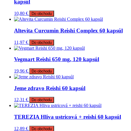
kapsúl
10,80
€
Do obchodu
Altevita Curcumin Reishi Complex 60 kapsúl
11,97
€
Do obchodu
Vegmart Reishi 650 mg, 120 kapsúl
19,96
€
Do obchodu
Jeme zdravo Reishi 60 kapsúl
12,31
€
Do obchodu
TEREZIA Hliva ustricová + reishi 60 kapsúl
12,89
€
Do obchodu