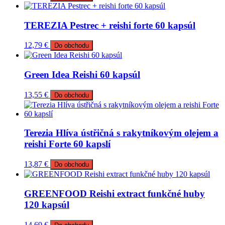
TEREZIA Pestrec + reishi forte 60 kapsúl
12,79
€
Do obchodu
Green Idea Reishi 60 kapsúl
13,55
€
Do obchodu
Terezia Hlíva ústřičná s rakytníkovým olejem a
reishi Forte 60 kapslí
13,87
€
Do obchodu
GREENFOOD Reishi extract funkčné huby
120 kapsúl
14,69
€