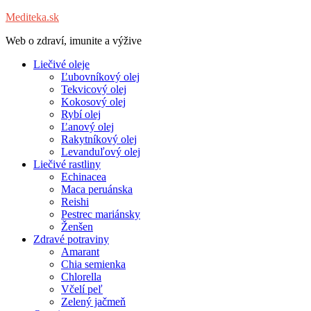
Mediteka.sk
Web o zdraví, imunite a výžive
Liečivé oleje
Ľubovníkový olej
Tekvicový olej
Kokosový olej
Rybí olej
Ľanový olej
Rakytníkový olej
Levanduľový olej
Liečivé rastliny
Echinacea
Maca peruánska
Reishi
Pestrec mariánsky
Ženšen
Zdravé potraviny
Amarant
Chia semienka
Chlorella
Včelí peľ
Zelený jačmeň