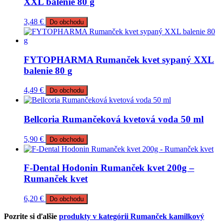
XXL balenie 80 g
3,48
€
Do obchodu
FYTOPHARMA Rumanček kvet sypaný XXL
balenie 80 g
4,49
€
Do obchodu
Bellcoria Rumančeková kvetová voda 50 ml
5,90
€
Do obchodu
F-Dental Hodonin Rumanček kvet 200g –
Rumanček kvet
6,20
€
Do obchodu
Pozrite si ďalšie
produkty v kategórii Rumanček kamilkový