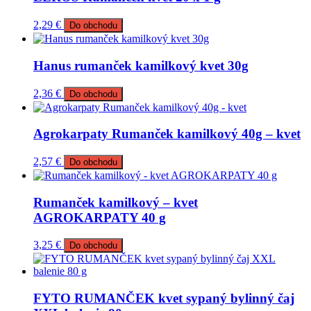
2,29
€
Do obchodu
Hanus rumanček kamilkový kvet 30g
2,36
€
Do obchodu
Agrokarpaty Rumanček kamilkový 40g – kvet
2,57
€
Do obchodu
Rumanček kamilkový – kvet
AGROKARPATY 40 g
3,25
€
Do obchodu
FYTO RUMANČEK kvet sypaný bylinný čaj