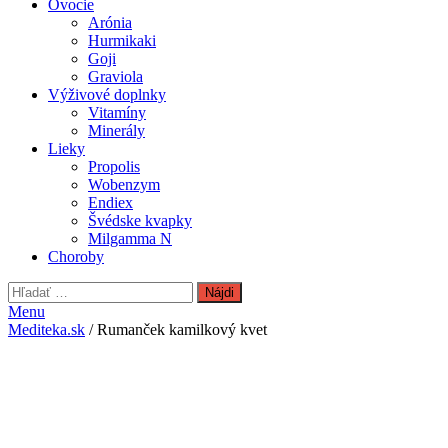
Ovocie
Arónia
Hurmikaki
Goji
Graviola
Výživové doplnky
Vitamíny
Minerály
Lieky
Propolis
Wobenzym
Endiex
Švédske kvapky
Milgamma N
Choroby
Hľadať:
Menu
Mediteka.sk
/ Rumanček kamilkový kvet