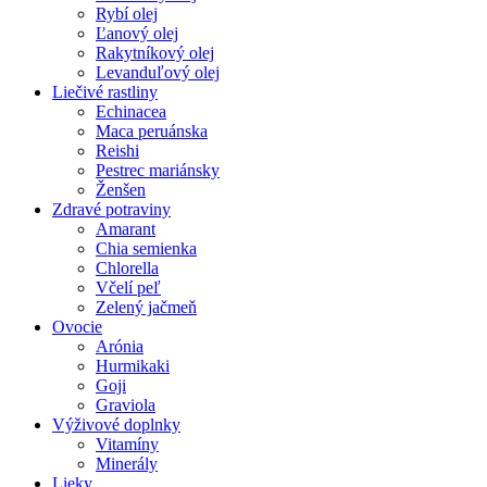
Rybí olej
Ľanový olej
Rakytníkový olej
Levanduľový olej
Liečivé rastliny
Echinacea
Maca peruánska
Reishi
Pestrec mariánsky
Ženšen
Zdravé potraviny
Amarant
Chia semienka
Chlorella
Včelí peľ
Zelený jačmeň
Ovocie
Arónia
Hurmikaki
Goji
Graviola
Výživové doplnky
Vitamíny
Minerály
Lieky