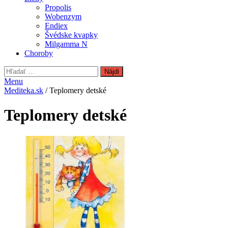
Propolis
Wobenzym
Endiex
Švédske kvapky
Milgamma N
Choroby
Hľadať:
Menu
Mediteka.sk
/ Teplomery detské
Teplomery detské