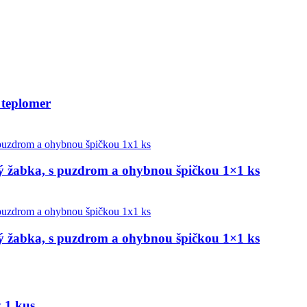
 teplomer
bka, s puzdrom a ohybnou špičkou 1×1 ks
bka, s puzdrom a ohybnou špičkou 1×1 ks
 1 kus