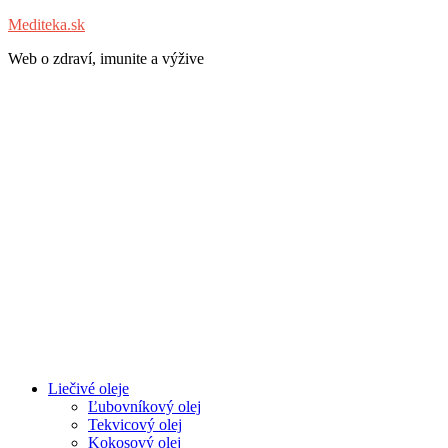
Mediteka.sk
Web o zdraví, imunite a výžive
Liečivé oleje
Ľubovníkový olej
Tekvicový olej
Kokosový olej