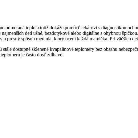
 odmeraná teplota totiž dokáže pomôcť lekárovi s diagnostikou ochore
e najmenších detí ušné, bezdotykové alebo digitálne s ohybnou špičkou.
y a presný spôsob merania, ktorý ocení každá mamička. Pri väčších deť
sú stále dostupné sklenené kvapalinové teplomery bez obsahu nebezpečn
 teplomeru je často dosť zdĺhavé.