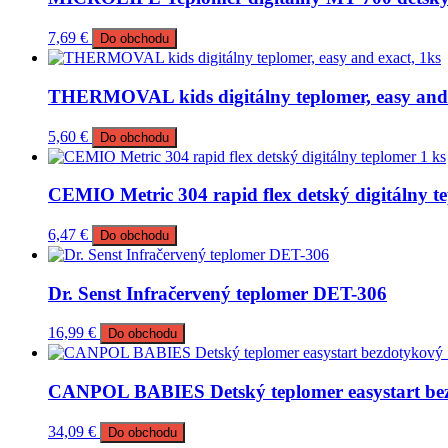
7,69
€
Do obchodu
THERMOVAL kids digitálny teplomer, easy and 
5,60
€
Do obchodu
CEMIO Metric 304 rapid flex detský digitálny t
6,47
€
Do obchodu
Dr. Senst Infračervený teplomer DET-306
16,99
€
Do obchodu
CANPOL BABIES Detský teplomer easystart bez
34,09
€
Do obchodu