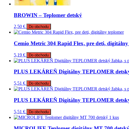
BROWIN – Teplomer detský
2,50
€
Do obchodu
Cemio Metric 304 Rapid Flex, pre deti, digitálny
5,19
€
Do obchodu
PLUS LEKÁREŇ Digitálny TEPLOMER detský ža
5,51
€
Do obchodu
PLUS LEKÁREŇ Digitálny TEPLOMER detský ža
5,51
€
Do obchodu
MICROLIFE Teplomer digitálny MT 700 detský