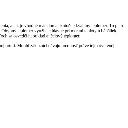
nia, a tak je vhodné mať doma skutočne kvalitný teplomer. To platí
 Ohybný teplomer využijete hlavne pri meraní teploty u bábätiek,
och sa osvedčí napríklad aj čelový teplomer.
ej ortuti. Mnohí zákazníci dávajú prednosť práve tejto overenej