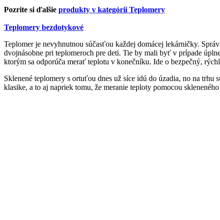
Pozrite si ďalšie
produkty v kategórii Teplomery
Teplomery bezdotykové
Teplomer je nevyhnutnou súčasťou každej domácej lekárničky. Správne
dvojnásobne pri teplomeroch pre deti. Tie by mali byť v prípade úpln
ktorým sa odporúča merať teplotu v konečníku. Ide o bezpečný, rýchl
Sklenené teplomery s ortuťou dnes už síce idú do úzadia, no na trhu 
klasike, a to aj napriek tomu, že meranie teploty pomocou skleneného