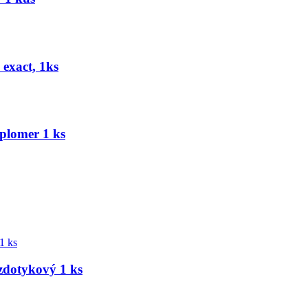
exact, 1ks
eplomer 1 ks
dotykový 1 ks