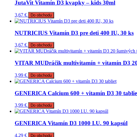
JutaVit Vitamín D3 kvapky – kids 30ml
3,67
€
Do obchodu
NUTRICIUS Vitamín D3 pre deti 400 IU, 30 ks
3,67
€
Do obchodu
VITAR MUDráčik multivitamín + vitamín D3 20 
3,99
€
Do obchodu
GENERICA Calcium 600 + vitamín D3 30 tablie
3,99
€
Do obchodu
GENERICA Vitamín D3 1000 I.U. 90 kapsúl
4,29
€
Do obchodu