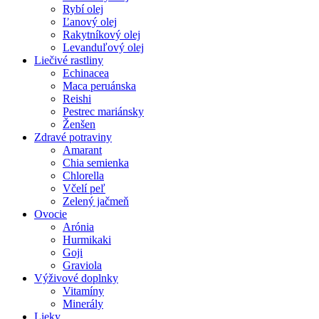
Rybí olej
Ľanový olej
Rakytníkový olej
Levanduľový olej
Liečivé rastliny
Echinacea
Maca peruánska
Reishi
Pestrec mariánsky
Ženšen
Zdravé potraviny
Amarant
Chia semienka
Chlorella
Včelí peľ
Zelený jačmeň
Ovocie
Arónia
Hurmikaki
Goji
Graviola
Výživové doplnky
Vitamíny
Minerály
Lieky