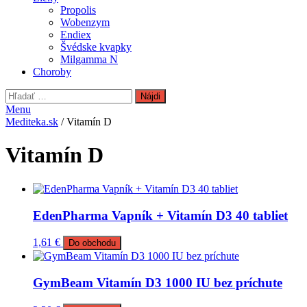
Propolis
Wobenzym
Endiex
Švédske kvapky
Milgamma N
Choroby
Hľadať:
Menu
Mediteka.sk
/ Vitamín D
Vitamín D
EdenPharma Vapník + Vitamín D3 40 tabliet
1,61
€
Do obchodu
GymBeam Vitamín D3 1000 IU bez príchute