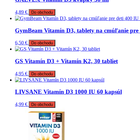
4,89
€
Do obchodu
GymBeam Vitamín D3, tablety na cmúľanie pre 
6,50
€
Do obchodu
GS Vitamín D3 + Vitamín K2, 30 tabliet
4,95
€
Do obchodu
LIVSANE Vitamín D3 1000 IU 60 kapsúl
4,99
€
Do obchodu