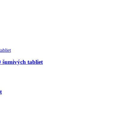
šumivých tabliet
t