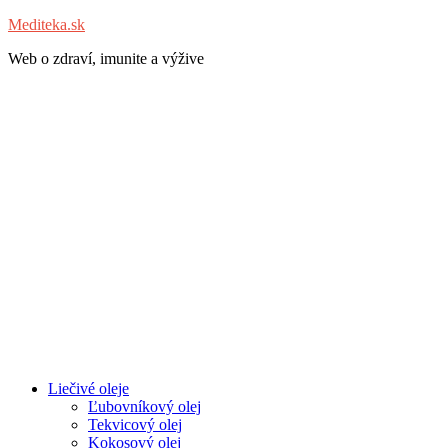
Mediteka.sk
Web o zdraví, imunite a výžive
Liečivé oleje
Ľubovníkový olej
Tekvicový olej
Kokosový olej