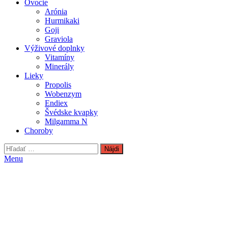
Ovocie
Arónia
Hurmikaki
Goji
Graviola
Výživové doplnky
Vitamíny
Minerály
Lieky
Propolis
Wobenzym
Endiex
Švédske kvapky
Milgamma N
Choroby
Hľadať:
Menu