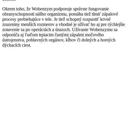
Okrem toho, že Wobenzym podporuje správne fungovanie
obranyschopnosti nášho organizmu, pomáha tiež tlmiť zápalové
procesy prebiehajúce v tele. Je tiež schopný rozpustiť krvné
zrazeniny menších rozmerov a vhodné je užívať ho aj pre rýchlejšie
zotavenie sa po operáciách a úrazoch. Užívanie Wobenzymu sa
odporúča aj ľuďom trpiacim častými zápalmi močového
ústrojenstva, pohlavných orgánov, kĺbov či dolných a horných
dýchacích ciest.