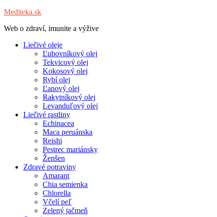
Mediteka.sk
Web o zdraví, imunite a výžive
Liečivé oleje
Ľubovníkový olej
Tekvicový olej
Kokosový olej
Rybí olej
Ľanový olej
Rakytníkový olej
Levanduľový olej
Liečivé rastliny
Echinacea
Maca peruánska
Reishi
Pestrec mariánsky
Ženšen
Zdravé potraviny
Amarant
Chia semienka
Chlorella
Včelí peľ
Zelený jačmeň