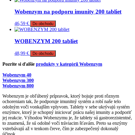
Wobenzym na podporu imunity 200 tabliet
46,59
€
Do obchodu
WOBENZYM 200 tabliet
48,99
€
Do obchodu
Pozrite si ďalšie
produkty v kategórii Wobenzym
Wobenzym 40
Wobenzym 300
Wobenzym 800
Wobenzym je obľúbený prípravok, ktorý bojuje proti rôznym
ochoreniam tak, že podporuje imunitný systém a robí naše telo
odolným voči vonkajším vplyvom. Tablety v sebe ukrývajú systém
enzýmov, ktorý je schopný iniciovať prácu našej imunity a podporiť
jej reakcie. Výhodou Wobenzymu je, že tablety sú gastrorezistentné,
to znamená, že sú odolné voči tráviacim šťavám. Preto sa enzýmy
vstrebávajú až v tenkom čreve, čím je zabezpečený dokonalý
účinok.