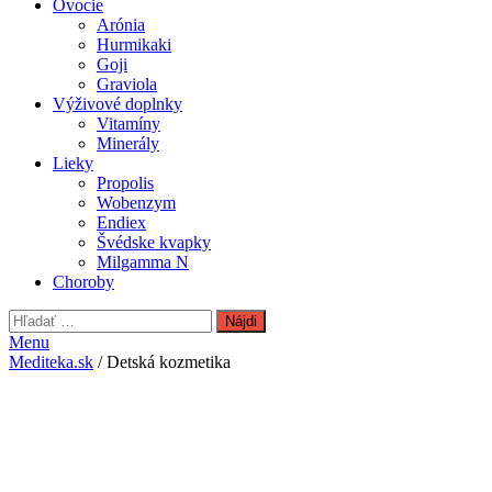
Ovocie
Arónia
Hurmikaki
Goji
Graviola
Výživové doplnky
Vitamíny
Minerály
Lieky
Propolis
Wobenzym
Endiex
Švédske kvapky
Milgamma N
Choroby
Hľadať:
Menu
Mediteka.sk
/ Detská kozmetika