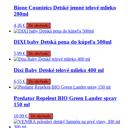
Bione Cosmteics Detské jemné telové mlieko
200ml
4,36
€
Do obchodu
DIXI baby Detská pena do kúpeľa 500ml
5,99
€
Do obchodu
Dixi Baby Detské telové mlieko 400 ml
6,55
€
Do obchodu
Predator Repelent BIO Green Lander spray
150 ml
10,99
€
Do obchodu