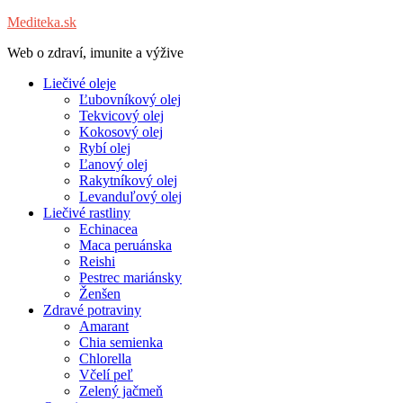
Mediteka.sk
Web o zdraví, imunite a výžive
Liečivé oleje
Ľubovníkový olej
Tekvicový olej
Kokosový olej
Rybí olej
Ľanový olej
Rakytníkový olej
Levanduľový olej
Liečivé rastliny
Echinacea
Maca peruánska
Reishi
Pestrec mariánsky
Ženšen
Zdravé potraviny
Amarant
Chia semienka
Chlorella
Včelí peľ
Zelený jačmeň