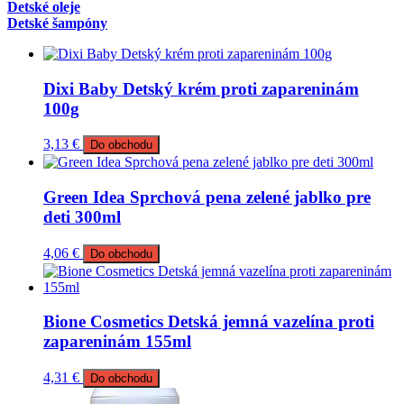
Detské oleje
Detské šampóny
Dixi Baby Detský krém proti zapareninám
100g
3,13
€
Do obchodu
Green Idea Sprchová pena zelené jablko pre
deti 300ml
4,06
€
Do obchodu
Bione Cosmetics Detská jemná vazelína proti
zapareninám 155ml
4,31
€
Do obchodu