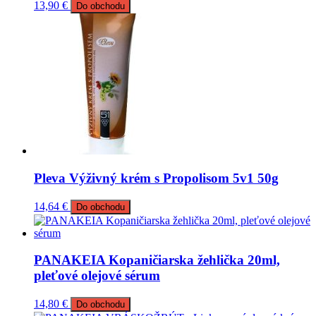
13,90
€
Do obchodu
Pleva Výživný krém s Propolisom 5v1 50g
14,64
€
Do obchodu
PANAKEIA Kopaničiarska žehlička 20ml,
pleťové olejové sérum
14,80
€
Do obchodu