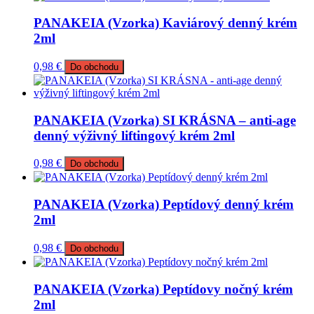
PANAKEIA (Vzorka) Kaviárový denný krém
2ml
0,98
€
Do obchodu
PANAKEIA (Vzorka) SI KRÁSNA – anti-age
denný výživný liftingový krém 2ml
0,98
€
Do obchodu
PANAKEIA (Vzorka) Peptídový denný krém
2ml
0,98
€
Do obchodu
PANAKEIA (Vzorka) Peptídovy nočný krém
2ml