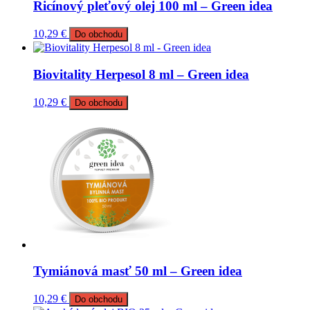
Ricínový pleťový olej 100 ml – Green idea
10,29
€
Do obchodu
Biovitality Herpesol 8 ml – Green idea
10,29
€
Do obchodu
Tymiánová masť 50 ml – Green idea
10,29
€
Do obchodu