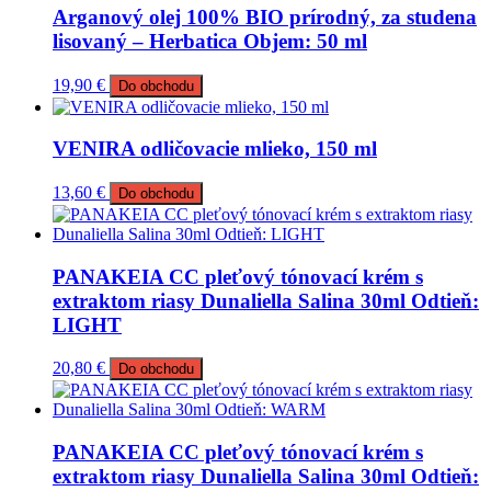
Arganový olej 100% BIO prírodný, za studena
lisovaný – Herbatica Objem: 50 ml
19,90
€
Do obchodu
VENIRA odličovacie mlieko, 150 ml
13,60
€
Do obchodu
PANAKEIA CC pleťový tónovací krém s
extraktom riasy Dunaliella Salina 30ml Odtieň:
LIGHT
20,80
€
Do obchodu
PANAKEIA CC pleťový tónovací krém s
extraktom riasy Dunaliella Salina 30ml Odtieň: