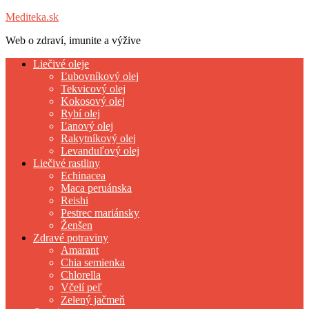
Mediteka.sk
Web o zdraví, imunite a výžive
Liečivé oleje
Ľubovníkový olej
Tekvicový olej
Kokosový olej
Rybí olej
Ľanový olej
Rakytníkový olej
Levanduľový olej
Liečivé rastliny
Echinacea
Maca peruánska
Reishi
Pestrec mariánsky
Ženšen
Zdravé potraviny
Amarant
Chia semienka
Chlorella
Včelí peľ
Zelený jačmeň