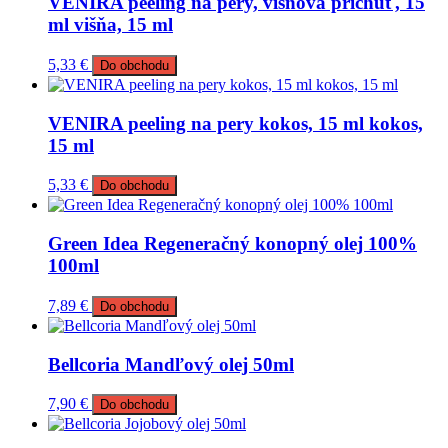
VENIRA peeling na pery, višňová príchuť, 15
ml višňa, 15 ml
5,33
€
Do obchodu
VENIRA peeling na pery kokos, 15 ml kokos,
15 ml
5,33
€
Do obchodu
Green Idea Regeneračný konopný olej 100%
100ml
7,89
€
Do obchodu
Bellcoria Mandľový olej 50ml
7,90
€
Do obchodu