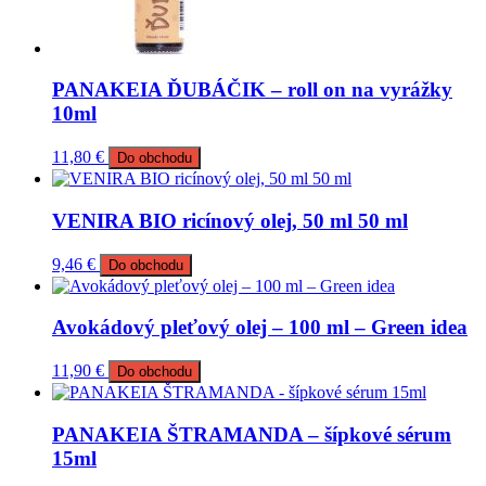
PANAKEIA ĎUBÁČIK – roll on na vyrážky
10ml
11,80
€
Do obchodu
VENIRA BIO ricínový olej, 50 ml 50 ml
9,46
€
Do obchodu
Avokádový pleťový olej – 100 ml – Green idea
11,90
€
Do obchodu
PANAKEIA ŠTRAMANDA – šípkové sérum
15ml