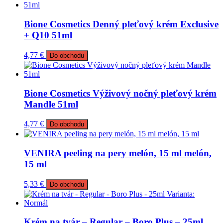
Bione Cosmetics Denný pleťový krém Exclusive
+ Q10 51ml
4,77
€
Do obchodu
Bione Cosmetics Výživový nočný pleťový krém
Mandle 51ml
4,77
€
Do obchodu
VENIRA peeling na pery melón, 15 ml melón,
15 ml
5,33
€
Do obchodu
Krém na tvár – Regular – Boro Plus – 25ml