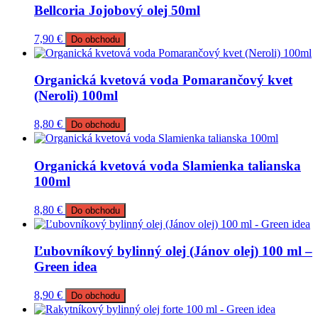
Bellcoria Jojobový olej 50ml
7,90
€
Do obchodu
Organická kvetová voda Pomarančový kvet
(Neroli) 100ml
8,80
€
Do obchodu
Organická kvetová voda Slamienka talianska
100ml
8,80
€
Do obchodu
Ľubovníkový bylinný olej (Jánov olej) 100 ml –
Green idea
8,90
€
Do obchodu