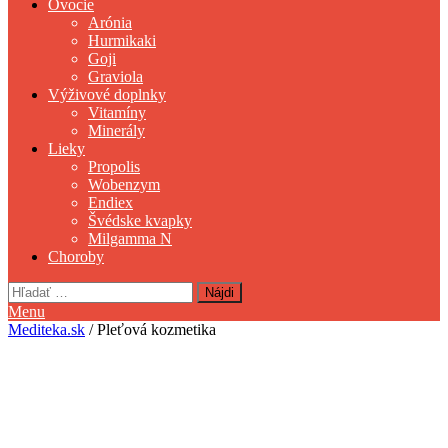
Ovocie
Arónia
Hurmikaki
Goji
Graviola
Výživové doplnky
Vitamíny
Minerály
Lieky
Propolis
Wobenzym
Endiex
Švédske kvapky
Milgamma N
Choroby
Hľadať:
Menu
Mediteka.sk
/ Pleťová kozmetika