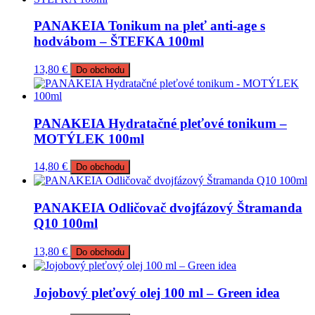
PANAKEIA Tonikum na pleť anti-age s
hodvábom – ŠTEFKA 100ml
13,80
€
Do obchodu
PANAKEIA Hydratačné pleťové tonikum –
MOTÝLEK 100ml
14,80
€
Do obchodu
PANAKEIA Odličovač dvojfázový Štramanda
Q10 100ml
13,80
€
Do obchodu
Jojobový pleťový olej 100 ml – Green idea