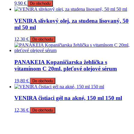
9,90
€
Do obchodu
VENIRA slivkový olej, za studena lisovaný, 50
ml 50 ml
12,30
€
Do obchodu
PANAKEIA Kopaničiarska žehlička s
vitamínom C 20ml, pleťové olejové sérum
19,80
€
Do obchodu
VENIRA čistiaci gél na akné, 150 ml 150 ml
12,36
€
Do obchodu