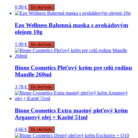
0,99
€
Do obchodu
Ezo Wellness Bahenná maska s avokádovým
olejom 10g
1,99
€
Do obchodu
Bione Cosmetics Pleťový krém pre celú rodinu
Mandle 260ml
3,78
€
Do obchodu
Bione Cosmetics Extra mastný pleťový krém
Arganový olej + Karité 51ml
4,66
€
Do obchodu