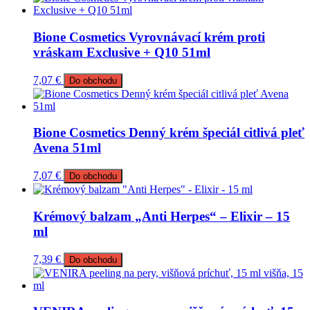
Bione Cosmetics Vyrovnávací krém proti
vráskam Exclusive + Q10 51ml
7,07
€
Do obchodu
Bione Cosmetics Denný krém špeciál citlivá pleť
Avena 51ml
7,07
€
Do obchodu
Krémový balzam „Anti Herpes“ – Elixir – 15
ml
7,39
€
Do obchodu