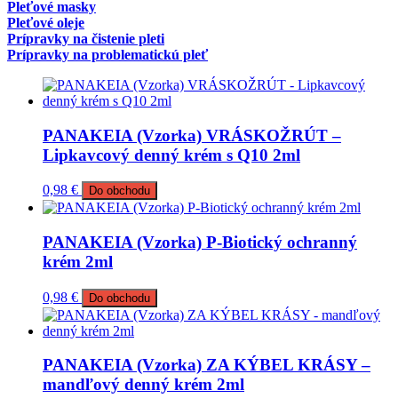
Pleťové masky
Pleťové oleje
Prípravky na čistenie pleti
Prípravky na problematickú pleť
PANAKEIA (Vzorka) VRÁSKOŽRÚT –
Lipkavcový denný krém s Q10 2ml
0,98
€
Do obchodu
PANAKEIA (Vzorka) P-Biotický ochranný
krém 2ml
0,98
€
Do obchodu
PANAKEIA (Vzorka) ZA KÝBEL KRÁSY –
mandľový denný krém 2ml