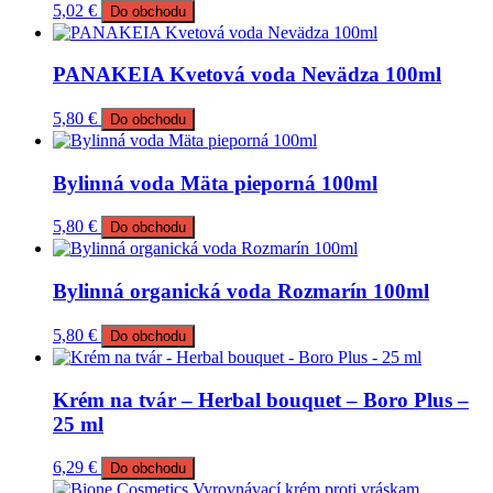
5,02
€
Do obchodu
PANAKEIA Kvetová voda Nevädza 100ml
5,80
€
Do obchodu
Bylinná voda Mäta pieporná 100ml
5,80
€
Do obchodu
Bylinná organická voda Rozmarín 100ml
5,80
€
Do obchodu
Krém na tvár – Herbal bouquet – Boro Plus –
25 ml
6,29
€
Do obchodu