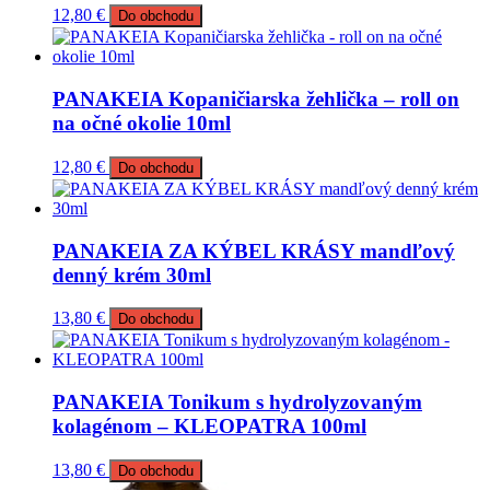
12,80
€
Do obchodu
PANAKEIA Kopaničiarska žehlička – roll on
na očné okolie 10ml
12,80
€
Do obchodu
PANAKEIA ZA KÝBEL KRÁSY mandľový
denný krém 30ml
13,80
€
Do obchodu
PANAKEIA Tonikum s hydrolyzovaným
kolagénom – KLEOPATRA 100ml
13,80
€
Do obchodu