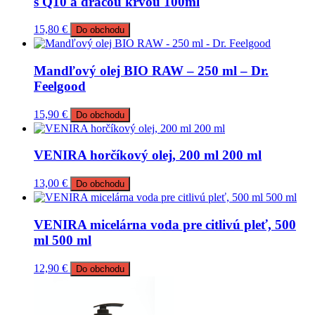
s Q10 a dračou krvou 100ml
15,80
€
Do obchodu
Mandľový olej BIO RAW – 250 ml – Dr.
Feelgood
15,90
€
Do obchodu
VENIRA horčíkový olej, 200 ml 200 ml
13,00
€
Do obchodu
VENIRA micelárna voda pre citlivú pleť, 500
ml 500 ml
12,90
€
Do obchodu