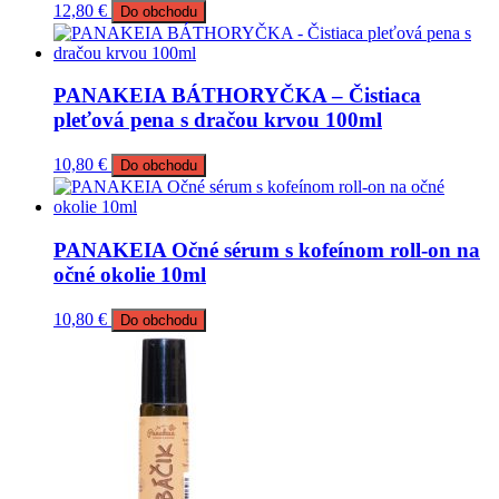
12,80
€
Do obchodu
PANAKEIA BÁTHORYČKA – Čistiaca
pleťová pena s dračou krvou 100ml
10,80
€
Do obchodu
PANAKEIA Očné sérum s kofeínom roll-on na
očné okolie 10ml
10,80
€
Do obchodu