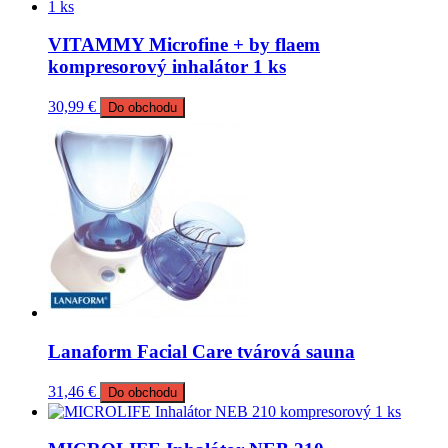
VITAMMY Microfine + by flaem
kompresorový inhalátor 1 ks
30,99
€
Do obchodu
Lanaform Facial Care tvárová sauna
31,46
€
Do obchodu