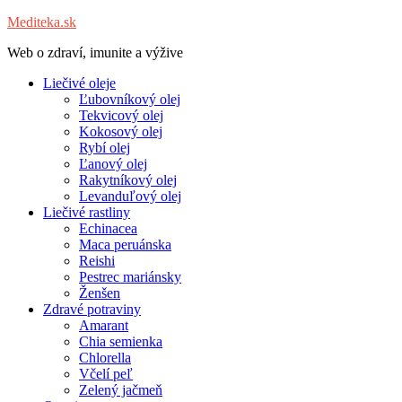
Mediteka.sk
Web o zdraví, imunite a výžive
Liečivé oleje
Ľubovníkový olej
Tekvicový olej
Kokosový olej
Rybí olej
Ľanový olej
Rakytníkový olej
Levanduľový olej
Liečivé rastliny
Echinacea
Maca peruánska
Reishi
Pestrec mariánsky
Ženšen
Zdravé potraviny
Amarant
Chia semienka
Chlorella
Včelí peľ
Zelený jačmeň