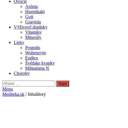
Ovocie
Arónia
Hurmikaki
Goji
Graviola
Výživové doplnky
Vitamíny
Minerály
Lieky
Propolis
Wobenzym
Endiex
Švédske kvapky
Milgamma N
Choroby
Hľadať:
Menu
Mediteka.sk
/ Inhalátory