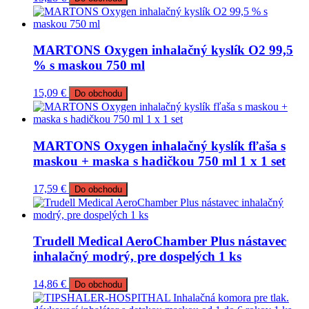
MARTONS Oxygen inhalačný kyslík O2 99,5
% s maskou 750 ml
15,09
€
Do obchodu
MARTONS Oxygen inhalačný kyslík fľaša s
maskou + maska s hadičkou 750 ml 1 x 1 set
17,59
€
Do obchodu
Trudell Medical AeroChamber Plus nástavec
inhalačný modrý, pre dospelých 1 ks
14,86
€
Do obchodu