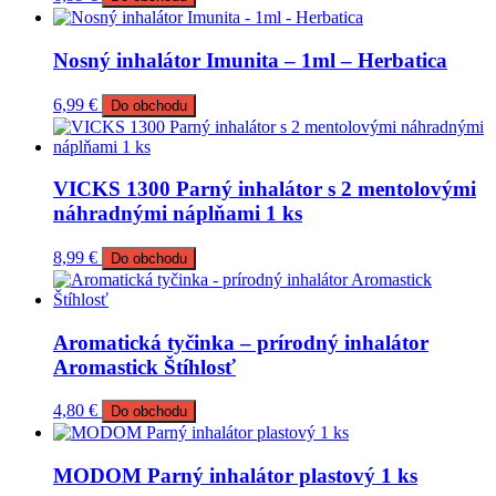
Nosný inhalátor Imunita – 1ml – Herbatica
6,99
€
Do obchodu
VICKS 1300 Parný inhalátor s 2 mentolovými
náhradnými náplňami 1 ks
8,99
€
Do obchodu
Aromatická tyčinka – prírodný inhalátor
Aromastick Štíhlosť
4,80
€
Do obchodu
MODOM Parný inhalátor plastový 1 ks