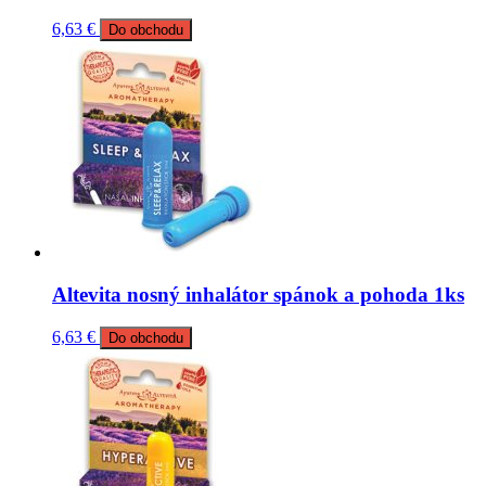
6,63
€
Do obchodu
Altevita nosný inhalátor spánok a pohoda 1ks
6,63
€
Do obchodu