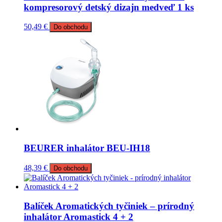
kompresorový detský dizajn medveď 1 ks
50,49
€
Do obchodu
BEURER inhalátor BEU-IH18
48,39
€
Do obchodu
Balíček Aromatických tyčiniek – prírodný
inhalátor Aromastick 4 + 2