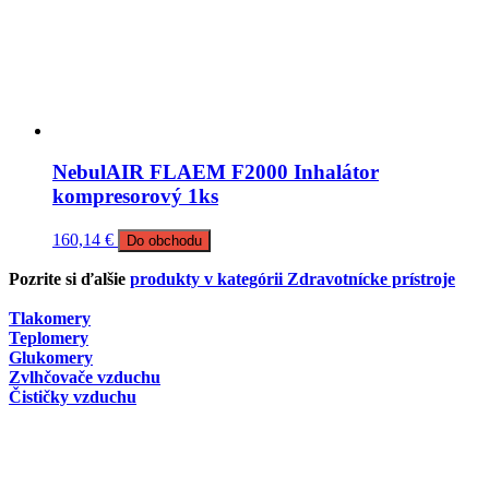
NebulAIR FLAEM F2000 Inhalátor
kompresorový 1ks
160,14
€
Do obchodu
Pozrite si ďalšie
produkty v kategórii Zdravotnícke prístroje
Tlakomery
Teplomery
Glukomery
Zvlhčovače vzduchu
Čističky vzduchu