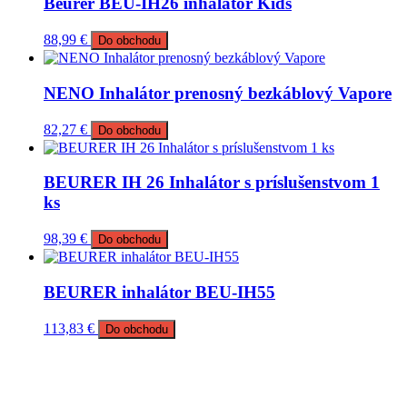
Beurer BEU-IH26 inhalátor Kids
88,99
€
Do obchodu
NENO Inhalátor prenosný bezkáblový Vapore
82,27
€
Do obchodu
BEURER IH 26 Inhalátor s príslušenstvom 1
ks
98,39
€
Do obchodu
BEURER inhalátor BEU-IH55
113,83
€
Do obchodu