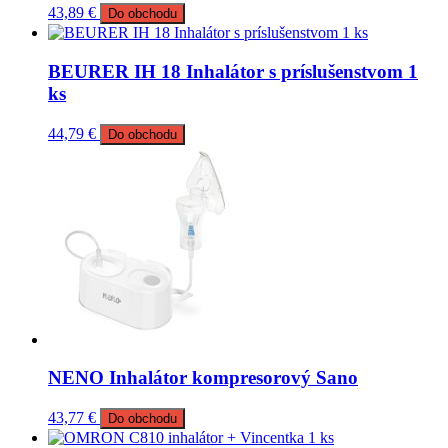
43,89
€
Do obchodu
BEURER IH 18 Inhalátor s príslušenstvom 1
ks
44,79
€
Do obchodu
NENO Inhalátor kompresorový Sano
43,77
€
Do obchodu