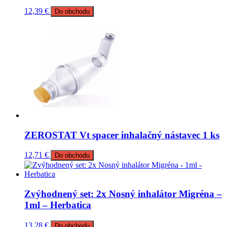
12,39
€
Do obchodu
ZEROSTAT Vt spacer inhalačný nástavec 1 ks
12,71
€
Do obchodu
Zvýhodnený set: 2x Nosný inhalátor Migréna –
1ml – Herbatica
13,28
€
Do obchodu