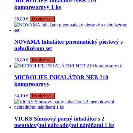
MICROLIFE Inhalátor NEB 210
kompresorový 1 ks
35,89
€
Do obchodu
NOVAMA Inhalátor pneumatický piestový s
nebulizérom set
35,89
€
Do obchodu
MICROLIFE INHALÁTOR NEB 210
kompresorový
34,10
€
Do obchodu
VICKS Sínusový parný inhalátor s 2
mentolovými náhradnými náplňami 1 ks