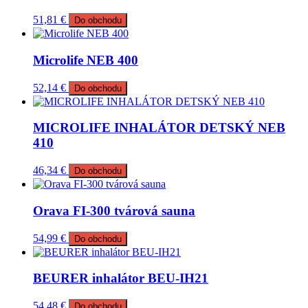
51,81
€
Do obchodu
Microlife NEB 400
52,14
€
Do obchodu
MICROLIFE INHALÁTOR DETSKÝ NEB
410
46,34
€
Do obchodu
Orava FI-300 tvárová sauna
54,99
€
Do obchodu
BEURER inhalátor BEU-IH21
54,48
€
Do obchodu