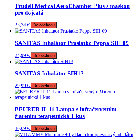
Trudell Medical AeroChamber Plus s maskou
pre dojčatá
23,74
€
Do obchodu
SANITAS Inhalátor Prasiatko Peppa SIH 09
24,99
€
Do obchodu
SANITAS Inhalátor SIH13
29,99
€
Do obchodu
BEURER IL 11 Lampa s infračerveným
žiarením terapeutická 1 kus
30,69
€
Do obchodu