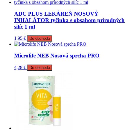
ADC PLUS LEKÁREŇ NOSOVÝ
INHALÁTOR tyčinka s obsahom prírodných
silíc 1 ml
1,95
€
Do obchodu
Microlife NEB Nosová sprcha PRO
4,28
€
Do obchodu