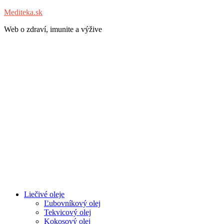
Mediteka.sk
Web o zdraví, imunite a výžive
Liečivé oleje
Ľubovníkový olej
Tekvicový olej
Kokosový olej