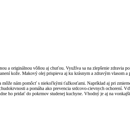
ou a originálnou vôňou aj chuťou. Využíva sa na zlepšenie zdravia pok
ranení kože. Makový olej prispieva aj ku krásnym a zdravým vlasom a
a môže nám pomôcť s niekoľkými ťažkosťami. Napríklad aj pri zmiernen
ri chudokrvnosti a pomáha ako prevencia srdcovo-cievnych ochorení.
e ho pridať do pokrmov studenej kuchyne. Vhodný je aj na vonkajšie p