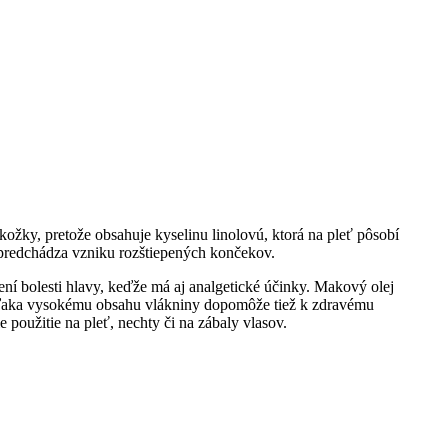
ožky, pretože obsahuje kyselinu linolovú, ktorá na pleť pôsobí
 predchádza vzniku rozštiepených končekov.
í bolesti hlavy, keďže má aj analgetické účinky. Makový olej
 Vďaka vysokému obsahu vlákniny dopomôže tiež k zdravému
oužitie na pleť, nechty či na zábaly vlasov.