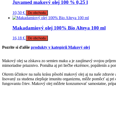
Juvamed makový olej 100 % 0,25 l
10,50
€
Do obchodu
Makadamiový olej 100% Bio Alteya 100 ml
16,18
€
Do obchodu
Pozrite si ďalšie
produkty v kategórii Makový olej
Makový olej sa získava zo semien maku a je zaujímavý svojou príjemn
mimoriadne priaznivo. Pomáha aj pri liečbe ekzémov, popálenín a po
Okrem účinkov na našu krásu pôsobí makový olej aj na naše zdravie 
lisovaný za studena zlepšuje imunitu organizmu, môže pomôcť aj p
fungovaniu čriev. Makový olej môžete konzumovať samostatne, prípadn