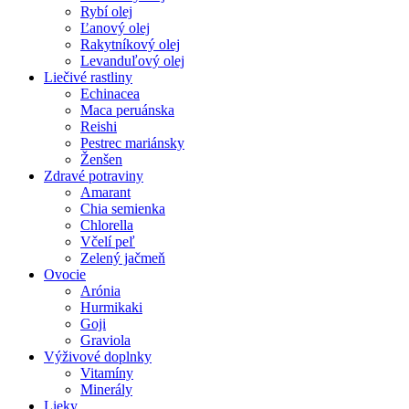
Rybí olej
Ľanový olej
Rakytníkový olej
Levanduľový olej
Liečivé rastliny
Echinacea
Maca peruánska
Reishi
Pestrec mariánsky
Ženšen
Zdravé potraviny
Amarant
Chia semienka
Chlorella
Včelí peľ
Zelený jačmeň
Ovocie
Arónia
Hurmikaki
Goji
Graviola
Výživové doplnky
Vitamíny
Minerály
Lieky