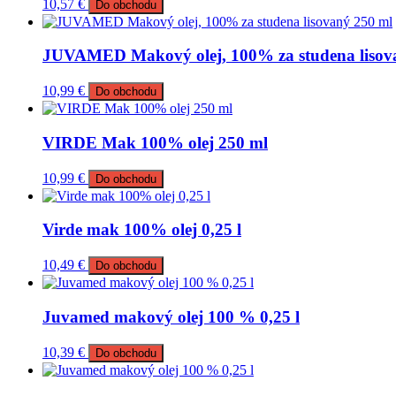
10,57
€
Do obchodu
JUVAMED Makový olej, 100% za studena lisov
10,99
€
Do obchodu
VIRDE Mak 100% olej 250 ml
10,99
€
Do obchodu
Virde mak 100% olej 0,25 l
10,49
€
Do obchodu
Juvamed makový olej 100 % 0,25 l
10,39
€
Do obchodu