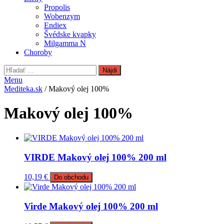
Propolis
Wobenzym
Endiex
Švédske kvapky
Milgamma N
Choroby
Hľadať:
Menu
Mediteka.sk
/ Makový olej 100%
Makový olej 100%
VIRDE Makový olej 100% 200 ml
10,19
€
Do obchodu
Virde Makový olej 100% 200 ml