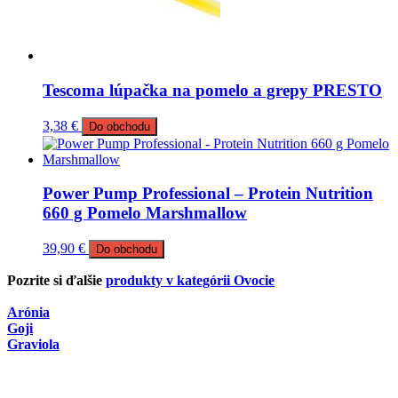
Tescoma lúpačka na pomelo a grepy PRESTO
3,38
€
Do obchodu
Power Pump Professional – Protein Nutrition
660 g Pomelo Marshmallow
39,90
€
Do obchodu
Pozrite si ďalšie
produkty v kategórii Ovocie
Arónia
Goji
Graviola