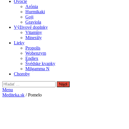
Ovocie
Arónia
Hurmikaki
Goji
Graviola
Výživové doplnky
Vitamíny
Minerály
Lieky
Propolis
Wobenzym
Endiex
Švédske kvapky
Milgamma N
Choroby
Hľadať:
Menu
Mediteka.sk
/ Pomelo