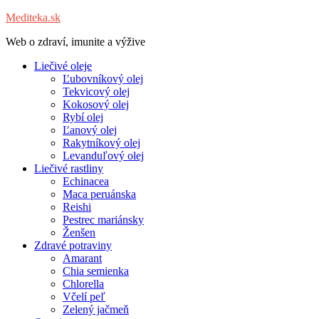
Mediteka.sk
Web o zdraví, imunite a výžive
Liečivé oleje
Ľubovníkový olej
Tekvicový olej
Kokosový olej
Rybí olej
Ľanový olej
Rakytníkový olej
Levanduľový olej
Liečivé rastliny
Echinacea
Maca peruánska
Reishi
Pestrec mariánsky
Ženšen
Zdravé potraviny
Amarant
Chia semienka
Chlorella
Včelí peľ
Zelený jačmeň