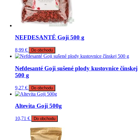
NEFDESANTÉ Goji 500 g
8,99
€
Do obchodu
Nefdesanté Goji sušené plody kustovnice čínskej
500 g
9,27
€
Do obchodu
Altevita Goji 500g
10,71
€
Do obchodu