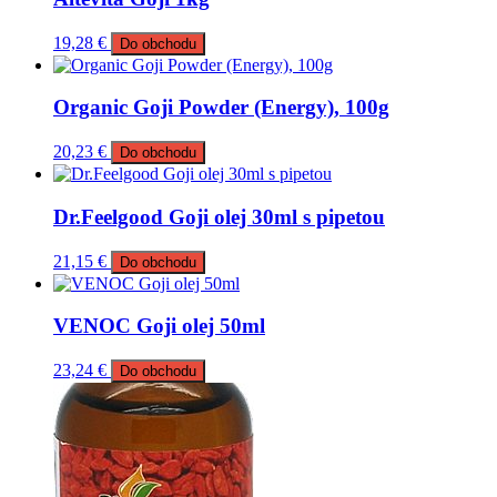
19,28
€
Do obchodu
Organic Goji Powder (Energy), 100g
20,23
€
Do obchodu
Dr.Feelgood Goji olej 30ml s pipetou
21,15
€
Do obchodu
VENOC Goji olej 50ml
23,24
€
Do obchodu