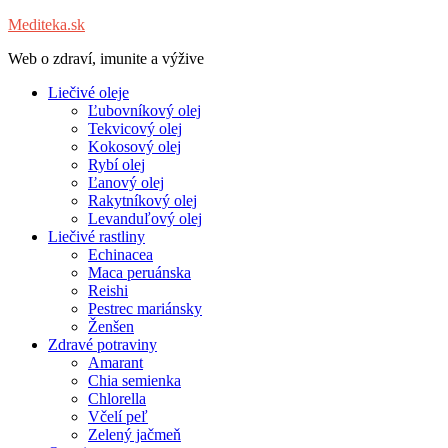
Mediteka.sk
Web o zdraví, imunite a výžive
Liečivé oleje
Ľubovníkový olej
Tekvicový olej
Kokosový olej
Rybí olej
Ľanový olej
Rakytníkový olej
Levanduľový olej
Liečivé rastliny
Echinacea
Maca peruánska
Reishi
Pestrec mariánsky
Ženšen
Zdravé potraviny
Amarant
Chia semienka
Chlorella
Včelí peľ
Zelený jačmeň