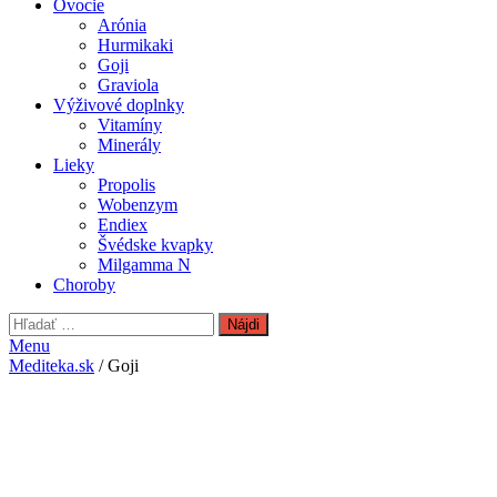
Ovocie
Arónia
Hurmikaki
Goji
Graviola
Výživové doplnky
Vitamíny
Minerály
Lieky
Propolis
Wobenzym
Endiex
Švédske kvapky
Milgamma N
Choroby
Hľadať:
Menu
Mediteka.sk
/ Goji