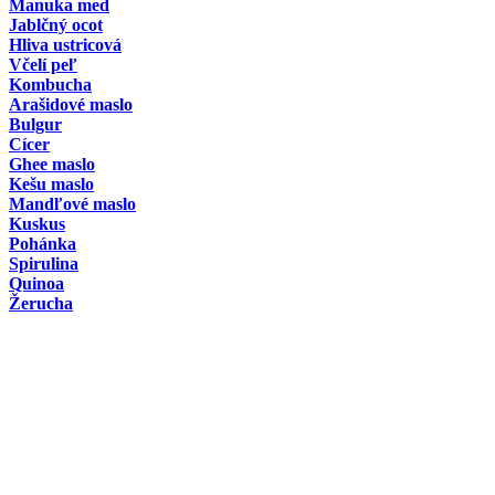
Manuka med
Jablčný ocot
Hliva ustricová
Včelí peľ
Kombucha
Arašidové maslo
Bulgur
Cícer
Ghee maslo
Kešu maslo
Mandľové maslo
Kuskus
Pohánka
Spirulina
Quinoa
Žerucha