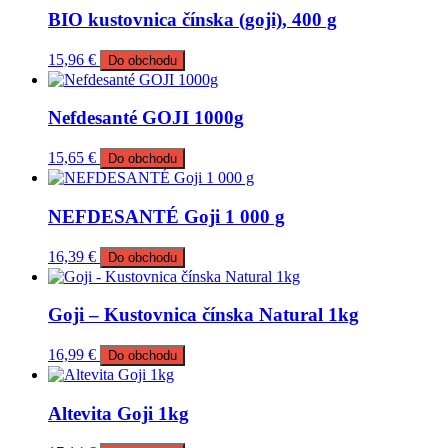
BIO kustovnica čínska (goji), 400 g
15,96
€
Do obchodu
Nefdesanté GOJI 1000g
15,65
€
Do obchodu
NEFDESANTÉ Goji 1 000 g
16,39
€
Do obchodu
Goji – Kustovnica čínska Natural 1kg
16,99
€
Do obchodu
Altevita Goji 1kg