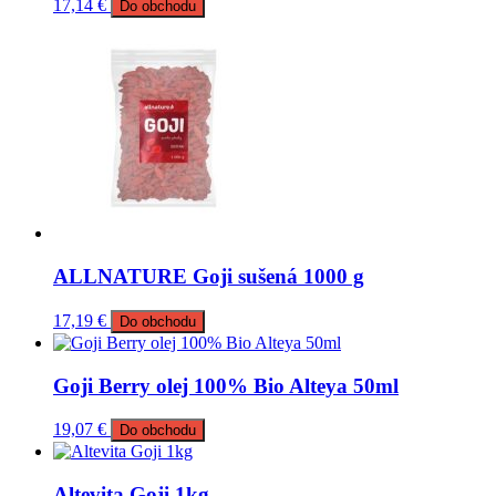
17,14
€
Do obchodu
ALLNATURE Goji sušená 1000 g
17,19
€
Do obchodu
Goji Berry olej 100% Bio Alteya 50ml
19,07
€
Do obchodu
Altevita Goji 1kg