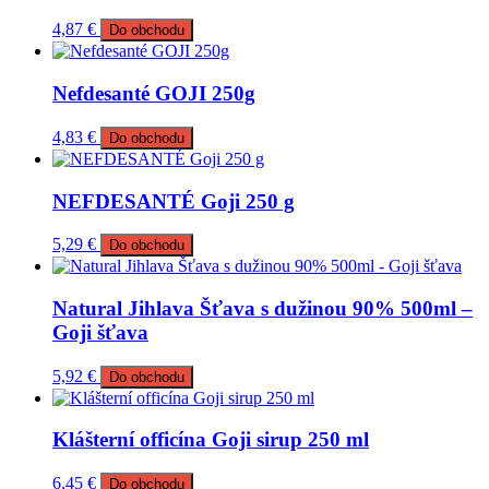
4,87
€
Do obchodu
Nefdesanté GOJI 250g
4,83
€
Do obchodu
NEFDESANTÉ Goji 250 g
5,29
€
Do obchodu
Natural Jihlava Šťava s dužinou 90% 500ml –
Goji šťava
5,92
€
Do obchodu
Klášterní officína Goji sirup 250 ml
6,45
€
Do obchodu