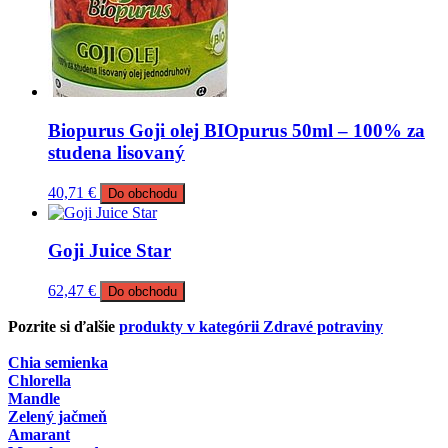
Biopurus Goji olej BIOpurus 50ml – 100% za
studena lisovaný
40,71
€
Do obchodu
Goji Juice Star
62,47
€
Do obchodu
Pozrite si ďalšie
produkty v kategórii Zdravé potraviny
Chia semienka
Chlorella
Mandle
Zelený jačmeň
Amarant