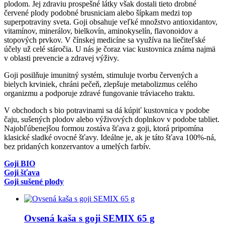
plodom. Jej zdraviu prospešné látky však dostali tieto drobné
červené plody podobné brusniciam alebo šípkam medzi top
superpotraviny sveta. Goji obsahuje veľké množstvo antioxidantov,
vitamínov, minerálov, bielkovín, aminokyselín, flavonoidov a
stopových prvkov. V čínskej medicíne sa využíva na liečiteľské
účely už celé stáročia. U nás je čoraz viac kustovnica známa najmä
v oblasti prevencie a zdravej výživy.
Goji posilňuje imunitný systém, stimuluje tvorbu červených a
bielych krviniek, chráni pečeň, zlepšuje metabolizmus celého
organizmu a podporuje zdravé fungovanie tráviaceho traktu.
V obchodoch s bio potravinami sa dá kúpiť kustovnica v podobe
čaju, sušených plodov alebo výživových doplnkov v podobe tabliet.
Najobľúbenejšou formou zostáva šťava z goji, ktorá pripomína
klasické sladké ovocné šťavy. Ideálne je, ak je táto šťava 100%-ná,
bez pridaných konzervantov a umelých farbív.
Goji BIO
Goji šťava
Goji sušené plody
Ovsená kaša s goji SEMIX 65 g