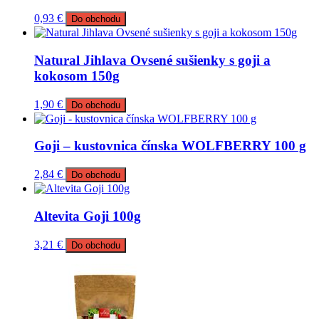
0,93
€
Do obchodu
Natural Jihlava Ovsené sušienky s goji a
kokosom 150g
1,90
€
Do obchodu
Goji – kustovnica čínska WOLFBERRY 100 g
2,84
€
Do obchodu
Altevita Goji 100g
3,21
€
Do obchodu