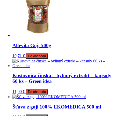
Altevita Goji 500g
10,71
€
Do obchodu
Kustovnica čínska – bylinný extrakt – kapsuly
60 ks – Green idea
11,90
€
Do obchodu
Šťava z goji 100% EKOMEDICA 500 ml