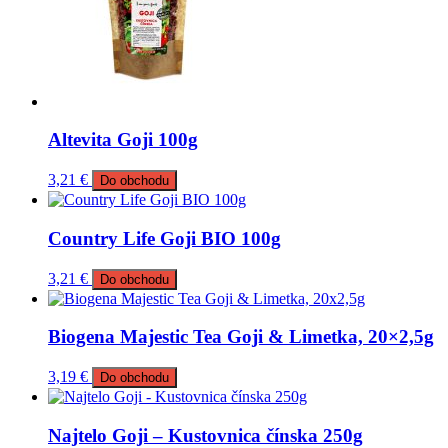
Altevita Goji 100g
3,21
€
Do obchodu
Country Life Goji BIO 100g
3,21
€
Do obchodu
Biogena Majestic Tea Goji & Limetka, 20×2,5g
3,19
€
Do obchodu
Najtelo Goji – Kustovnica čínska 250g