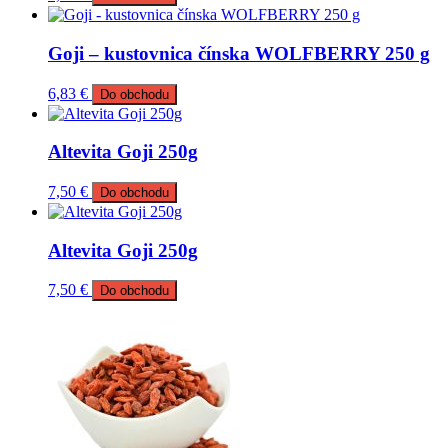
Goji – kustovnica čínska WOLFBERRY 250 g
6,83
€
Do obchodu
Altevita Goji 250g
7,50
€
Do obchodu
Altevita Goji 250g
7,50
€
Do obchodu