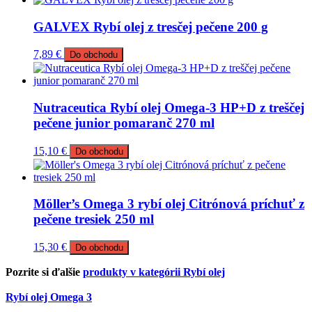
GALVEX Rybí olej z tresčej pečene 200 g
7,89
€
Do obchodu
Nutraceutica Rybí olej Omega-3 HP+D z treščej
pečene junior pomaranč 270 ml
15,10
€
Do obchodu
Möller’s Omega 3 rybí olej Citrónová príchuť z
pečene tresiek 250 ml
15,30
€
Do obchodu
Pozrite si ďalšie
produkty v kategórii Rybí olej
Rybí olej Omega 3