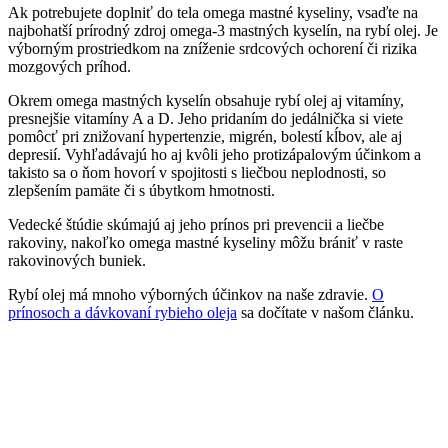
Ak potrebujete doplniť do tela omega mastné kyseliny, vsaďte na
najbohatší prírodný zdroj omega-3 mastných kyselín, na rybí olej. Je
výborným prostriedkom na zníženie srdcových ochorení či rizika
mozgových príhod.
Okrem omega mastných kyselín obsahuje rybí olej aj vitamíny,
presnejšie vitamíny A a D. Jeho pridaním do jedálnička si viete
pomôcť pri znižovaní hypertenzie, migrén, bolestí kĺbov, ale aj
depresií. Vyhľadávajú ho aj kvôli jeho protizápalovým účinkom a
takisto sa o ňom hovorí v spojitosti s liečbou neplodnosti, so
zlepšením pamäte či s úbytkom hmotnosti.
Vedecké štúdie skúmajú aj jeho prínos pri prevencii a liečbe
rakoviny, nakoľko omega mastné kyseliny môžu brániť v raste
rakovinových buniek.
Rybí olej má mnoho výborných účinkov na naše zdravie.
O
prínosoch a dávkovaní rybieho oleja
sa dočítate v našom článku.