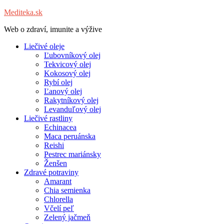
Mediteka.sk
Web o zdraví, imunite a výžive
Liečivé oleje
Ľubovníkový olej
Tekvicový olej
Kokosový olej
Rybí olej
Ľanový olej
Rakytníkový olej
Levanduľový olej
Liečivé rastliny
Echinacea
Maca peruánska
Reishi
Pestrec mariánsky
Ženšen
Zdravé potraviny
Amarant
Chia semienka
Chlorella
Včelí peľ
Zelený jačmeň