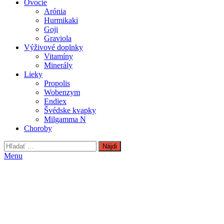
Ovocie
Arónia
Hurmikaki
Goji
Graviola
Výživové doplnky
Vitamíny
Minerály
Lieky
Propolis
Wobenzym
Endiex
Švédske kvapky
Milgamma N
Choroby
Hľadať:
Menu