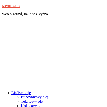
Mediteka.sk
Web o zdraví, imunite a výžive
Liečivé oleje
Ľubovníkový olej
Tekvicový olej
Kokosový olej