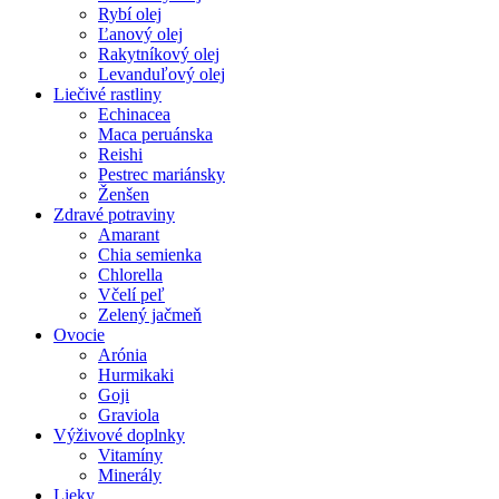
Rybí olej
Ľanový olej
Rakytníkový olej
Levanduľový olej
Liečivé rastliny
Echinacea
Maca peruánska
Reishi
Pestrec mariánsky
Ženšen
Zdravé potraviny
Amarant
Chia semienka
Chlorella
Včelí peľ
Zelený jačmeň
Ovocie
Arónia
Hurmikaki
Goji
Graviola
Výživové doplnky
Vitamíny
Minerály
Lieky