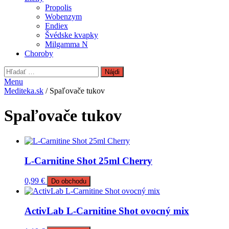
Propolis
Wobenzym
Endiex
Švédske kvapky
Milgamma N
Choroby
Hľadať:
Menu
Mediteka.sk
/ Spaľovače tukov
Spaľovače tukov
L-Carnitine Shot 25ml Cherry
0,99
€
Do obchodu
ActivLab L-Carnitine Shot ovocný mix