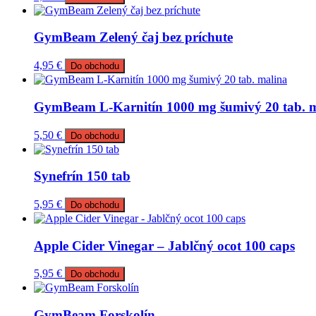
GymBeam Zelený čaj bez príchute
4,95
€
Do obchodu
GymBeam L-Karnitín 1000 mg šumivý 20 tab. 
5,50
€
Do obchodu
Synefrín 150 tab
5,95
€
Do obchodu
Apple Cider Vinegar – Jablčný ocot 100 caps
5,95
€
Do obchodu
GymBeam Forskolín