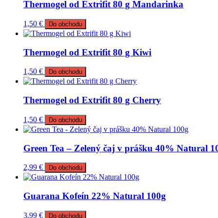
Thermogel od Extrifit 80 g Mandarinka
1,50
€
Do obchodu
Thermogel od Extrifit 80 g Kiwi
1,50
€
Do obchodu
Thermogel od Extrifit 80 g Cherry
1,50
€
Do obchodu
Green Tea – Zelený čaj v prášku 40% Natural 1
2,99
€
Do obchodu
Guarana Kofeín 22% Natural 100g
3,99
€
Do obchodu