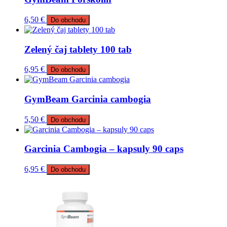
6,50
€
Do obchodu
Zelený čaj tablety 100 tab
6,95
€
Do obchodu
GymBeam Garcinia cambogia
5,50
€
Do obchodu
Garcinia Cambogia – kapsuly 90 caps
6,95
€
Do obchodu