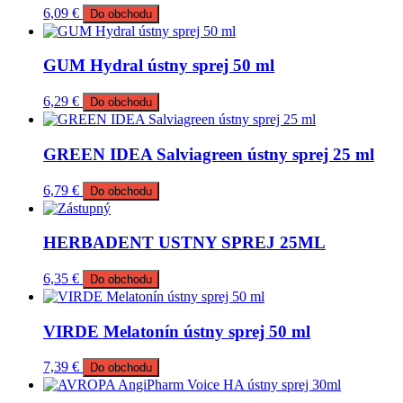
6,09
€
Do obchodu
GUM Hydral ústny sprej 50 ml
6,29
€
Do obchodu
GREEN IDEA Salviagreen ústny sprej 25 ml
6,79
€
Do obchodu
HERBADENT USTNY SPREJ 25ML
6,35
€
Do obchodu
VIRDE Melatonín ústny sprej 50 ml
7,39
€
Do obchodu