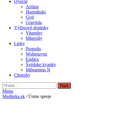
Ovocie
Arónia
Hurmikaki
Goji
Graviola
Výživové doplnky
Vitamíny
Minerály
Lieky
Propolis
Wobenzym
Endiex
Švédske kvapky
Milgamma N
Choroby
Hľadať:
Menu
Mediteka.sk
/ Ústne spreje