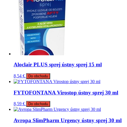
Aloclair PLUS sprej ústny sprej 15 ml
8,54
€
Do obchodu
FYTOFONTANA Virostop ústny sprej 30 ml
8,59
€
Do obchodu
Avropa SlimPharm Urgency ústny sprej 30 ml