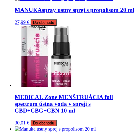
MANUKAspray ústny sprej s propolisom 20 ml
27,99
€
Do obchodu
MEDICAL Zone MENŠTRUÁCIA full
spectrum ústna voda v spreji s
CBD+CBG+CBN 10 ml
30,01
€
Do obchodu