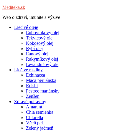
Mediteka.sk
Web o zdraví, imunite a výžive
Liečivé oleje
Ľubovníkový olej
Tekvicový olej
Kokosový olej
Rybí olej
Ľanový olej
Rakytníkový olej
Levanduľový olej
Liečivé rastliny
Echinacea
Maca peruánska
Reishi
Pestrec mariánsky
Ženšen
Zdravé potraviny
Amarant
Chia semienka
Chlorella
Včelí peľ
Zelený jačmeň