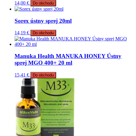
14,00
€
Do obchodu
Sorex ústny sprej 20ml
14,19
€
Do obchodu
Manuka Health MANUKA HONEY Ústny
sprej MGO 400+ 20 ml
15,41
€
Do obchodu