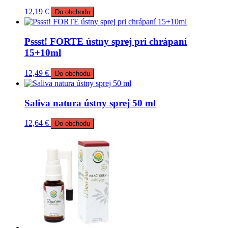
12,19
€
Do obchodu
Pssst! FORTE ústny sprej pri chrápaní
15+10ml
12,49
€
Do obchodu
Saliva natura ústny sprej 50 ml
12,64
€
Do obchodu