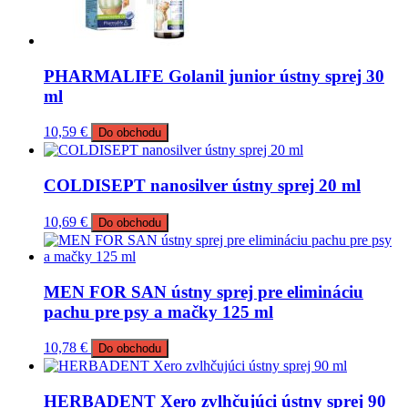
PHARMALIFE Golanil junior ústny sprej 30
ml
10,59
€
Do obchodu
COLDISEPT nanosilver ústny sprej 20 ml
10,69
€
Do obchodu
MEN FOR SAN ústny sprej pre elimináciu
pachu pre psy a mačky 125 ml
10,78
€
Do obchodu
HERBADENT Xero zvlhčujúci ústny sprej 90