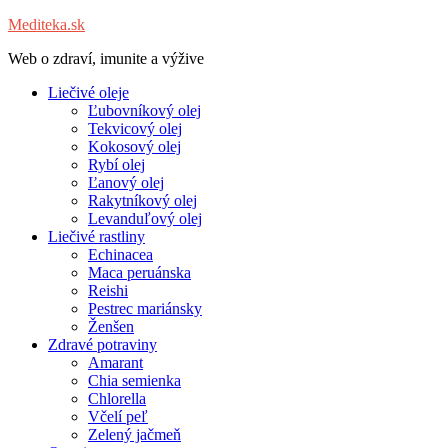
Mediteka.sk
Web o zdraví, imunite a výžive
Liečivé oleje
Ľubovníkový olej
Tekvicový olej
Kokosový olej
Rybí olej
Ľanový olej
Rakytníkový olej
Levanduľový olej
Liečivé rastliny
Echinacea
Maca peruánska
Reishi
Pestrec mariánsky
Ženšen
Zdravé potraviny
Amarant
Chia semienka
Chlorella
Včelí peľ
Zelený jačmeň