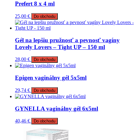
Prefert 8 x 4 ml
25,00
€
Do obchodu
Gél na lepšiu pružnosť a pevnosť vagíny
Lovely Lovers – Tight UP – 150 ml
28,00
€
Do obchodu
Epigen vaginálny gél 5x5ml
29,74
€
Do obchodu
GYNELLA vaginálny gél 6x5ml
40,46
€
Do obchodu