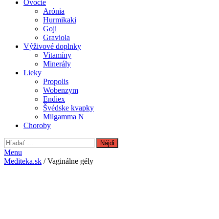
Ovocie
Arónia
Hurmikaki
Goji
Graviola
Výživové doplnky
Vitamíny
Minerály
Lieky
Propolis
Wobenzym
Endiex
Švédske kvapky
Milgamma N
Choroby
Hľadať:
Menu
Mediteka.sk
/ Vaginálne gély