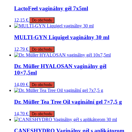
LactoFeel vaginálny gél 7x5ml
12,15
€
Do obchodu
MULTI-GYN Liquigel vaginálny 30 ml
12,79
€
Do obchodu
Dr. Müller HYALOSAN vaginálny gél
10×7,5ml
14,09
€
Do obchodu
Dr. Müller Tea Tree Oil vaginální gel 7×7,5 g
14,70
€
Do obchodu
CANESHYDRO Vaginálny gél s aplikátorom