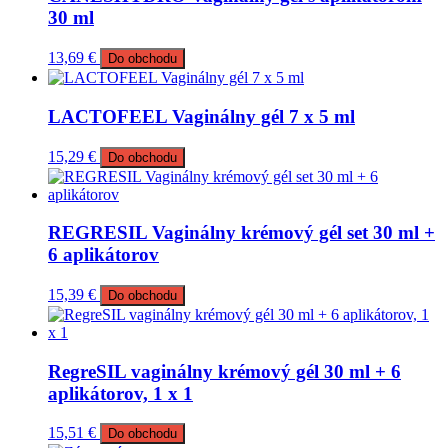
30 ml
13,69
€
Do obchodu
LACTOFEEL Vaginálny gél 7 x 5 ml
15,29
€
Do obchodu
REGRESIL Vaginálny krémový gél set 30 ml +
6 aplikátorov
15,39
€
Do obchodu
RegreSIL vaginálny krémový gél 30 ml + 6
aplikátorov, 1 x 1
15,51
€
Do obchodu