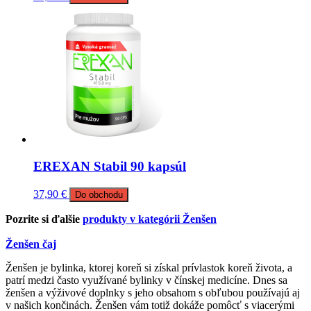
EREXAN Stabil 90 kapsúl
37,90
€
Do obchodu
Pozrite si ďalšie
produkty v kategórii Ženšen
Ženšen čaj
Ženšen je bylinka, ktorej koreň si získal prívlastok koreň života, a
patrí medzi často využívané bylinky v čínskej medicíne. Dnes sa
ženšen a výživové doplnky s jeho obsahom s obľubou používajú aj
v našich končinách. Ženšen vám totiž dokáže pomôcť s viacerými