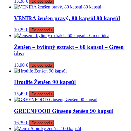
13,38
€
Do obchodu
VENIRA ženšen pravý, 80 kapsúl 80 kapsúl
10,29
€
Do obchodu
Ženšen – bylinný extrakt – 60 kapsúl – Green
idea
13,90
€
Do obchodu
Hrotlife Ženšen 90 kapsúl
15,49
€
Do obchodu
GREENFOOD Ginseng ženšen 90 kapsúl
16,39
€
Do obchodu