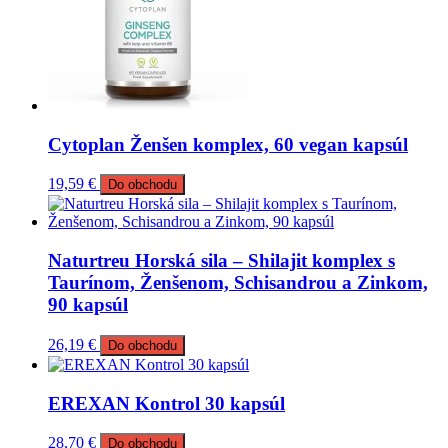
Cytoplan Ženšen komplex, 60 vegan kapsúl
19,59
€
Do obchodu
Naturtreu Horská sila – Shilajit komplex s
Taurínom, Ženšenom, Schisandrou a Zinkom,
90 kapsúl
26,19
€
Do obchodu
EREXAN Kontrol 30 kapsúl
28,70
€
Do obchodu