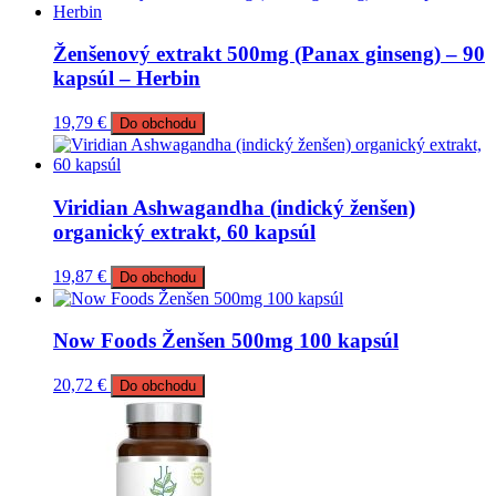
Ženšenový extrakt 500mg (Panax ginseng) – 90
kapsúl – Herbin
19,79
€
Do obchodu
Viridian Ashwagandha (indický ženšen)
organický extrakt, 60 kapsúl
19,87
€
Do obchodu
Now Foods Ženšen 500mg 100 kapsúl
20,72
€
Do obchodu