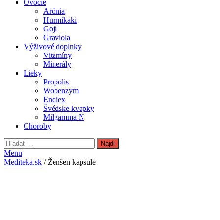
Ovocie
Arónia
Hurmikaki
Goji
Graviola
Výživové doplnky
Vitamíny
Minerály
Lieky
Propolis
Wobenzym
Endiex
Švédske kvapky
Milgamma N
Choroby
Hľadať:
Menu
Mediteka.sk
/ Ženšen kapsule