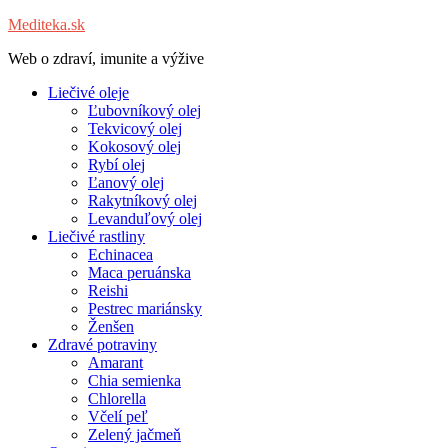
Mediteka.sk
Web o zdraví, imunite a výžive
Liečivé oleje
Ľubovníkový olej
Tekvicový olej
Kokosový olej
Rybí olej
Ľanový olej
Rakytníkový olej
Levanduľový olej
Liečivé rastliny
Echinacea
Maca peruánska
Reishi
Pestrec mariánsky
Ženšen
Zdravé potraviny
Amarant
Chia semienka
Chlorella
Včelí peľ
Zelený jačmeň