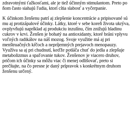
zdravotnými ťažkosťami, ale je tiež účinným stimulantom. Preto po
ňom často siahajú ľudia, ktorí cítia slabosť a vyčerpanie.
K účinkom ženšenu patrí aj zlepšenie koncentrácie a pripisované sú
mu aj protizápalové účinky. Látky, ktoré v sebe koreň života ukrýva,
ovplyvňujú napríklad aj produkciu inzulínu, čím znižujú hladinu
cukrov v krvi. Ženšen je bohatý na antioxidanty, ktoré bráni vplyvu
voľných radikálov na náš mozog. Svoje využitie má aj pri
menštruačných kŕčoch a nepríjemných prejavoch menopauzy.
Využíva sa aj pri chudnutí, keďže potláča chuť do jedla a zlepšuje
metabolizmus a spaľovanie tukov. Ženšenov je viacero druhov,
pričom ich účinky sa môžu viac či menej odlišovať, preto si
prečítajte, na čo presne je daný prípravok s konkrétnym druhom
ženšenu určený.