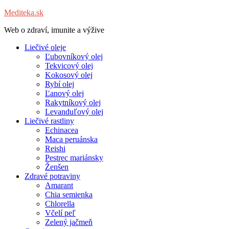
Mediteka.sk
Web o zdraví, imunite a výžive
Liečivé oleje
Ľubovníkový olej
Tekvicový olej
Kokosový olej
Rybí olej
Ľanový olej
Rakytníkový olej
Levanduľový olej
Liečivé rastliny
Echinacea
Maca peruánska
Reishi
Pestrec mariánsky
Ženšen
Zdravé potraviny
Amarant
Chia semienka
Chlorella
Včelí peľ
Zelený jačmeň