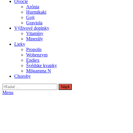
Ovocie
Arónia
Hurmikaki
Goji
Graviola
Výživové doplnky
Vitamíny
Minerály
Lieky
Propolis
Wobenzym
Endiex
Švédske kvapky
Milgamma N
Choroby
Hľadať:
Menu