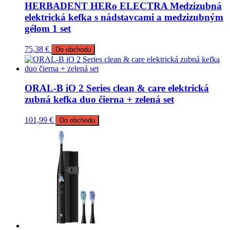
HERBADENT HERo ELECTRA Medzizubná
elektrická kefka s nádstavcami a medzizubným
gélom 1 set
75,38
€
Do obchodu
ORAL-B iO 2 Series clean & care elektrická
zubná kefka duo čierna + zelená set
101,99
€
Do obchodu