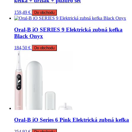
kefka + držiak + puzdro set
159,49
€
Do obchodu
Oral-B iO SERIES 9 Elektrická zubná kefka
Black Onyx
184,50
€
Do obchodu
Oral-B iO Series 6 Pink Elektrická zubná kefka
254,92
€
Do obchodu