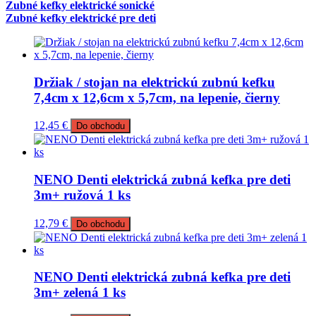
Zubné kefky elektrické sonické
Zubné kefky elektrické pre deti
Držiak / stojan na elektrickú zubnú kefku
7,4cm x 12,6cm x 5,7cm, na lepenie, čierny
12,45
€
Do obchodu
NENO Denti elektrická zubná kefka pre deti
3m+ ružová 1 ks
12,79
€
Do obchodu
NENO Denti elektrická zubná kefka pre deti
3m+ zelená 1 ks