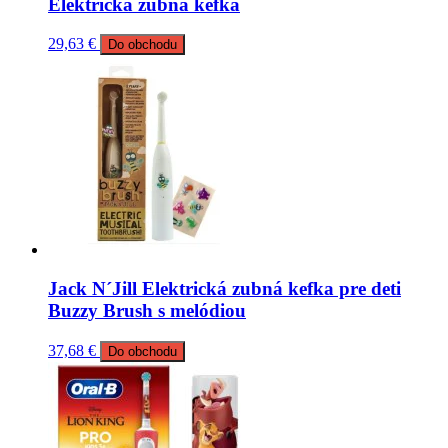
Elektrická zubná kefka
29,63
€
Do obchodu
Jack N´Jill Elektrická zubná kefka pre deti
Buzzy Brush s melódiou
37,68
€
Do obchodu