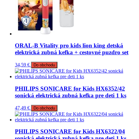
ORAL-B Vitality pro kids lion king detská
elektrická zubná kefka + cestovné puzdro set
34,59
€
Do obchodu
PHILIPS SONICARE for Kids HX6352/42
sonická elektrická zubná kefka pre deti 1 ks
47,49
€
Do obchodu
PHILIPS SONICARE for Kids HX6322/04
sonická elektrická zubná kefka pre deti 1 ks