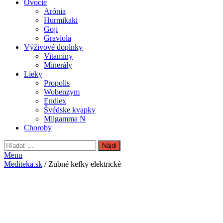
Ovocie
Arónia
Hurmikaki
Goji
Graviola
Výživové doplnky
Vitamíny
Minerály
Lieky
Propolis
Wobenzym
Endiex
Švédske kvapky
Milgamma N
Choroby
Hľadať:
Menu
Mediteka.sk
/ Zubné kefky elektrické