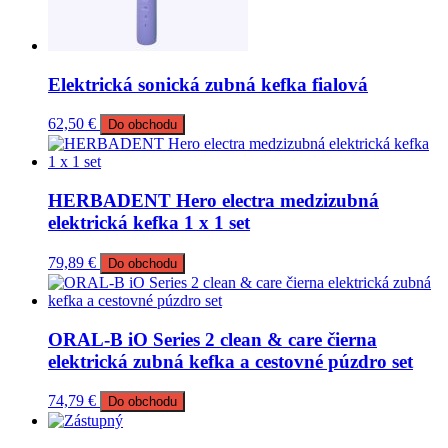
Elektrická sonická zubná kefka fialová
62,50
€
Do obchodu
HERBADENT Hero electra medzizubná
elektrická kefka 1 x 1 set
79,89
€
Do obchodu
ORAL-B iO Series 2 clean & care čierna
elektrická zubná kefka a cestovné púzdro set
74,79
€
Do obchodu