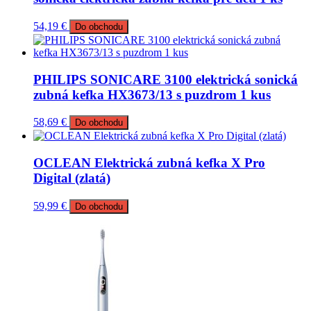
54,19
€
Do obchodu
PHILIPS SONICARE 3100 elektrická sonická
zubná kefka HX3673/13 s puzdrom 1 kus
58,69
€
Do obchodu
OCLEAN Elektrická zubná kefka X Pro
Digital (zlatá)
59,99
€
Do obchodu