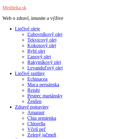
Mediteka.sk
Web o zdraví, imunite a výžive
Liečivé oleje
Ľubovníkový olej
Tekvicový olej
Kokosový olej
Rybí olej
Ľanový olej
Rakytníkový olej
Levanduľový olej
Liečivé rastliny
Echinacea
Maca peruánska
Reishi
Pestrec mariánsky
Ženšen
Zdravé potraviny
Amarant
Chia semienka
Chlorella
Včelí peľ
Zelený jačmeň