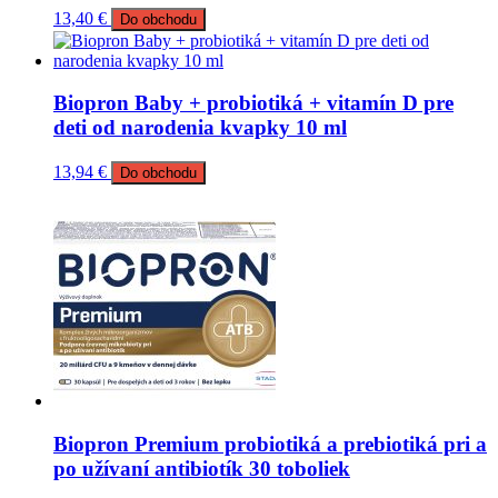
13,40
€
Do obchodu
Biopron Baby + probiotiká + vitamín D pre
deti od narodenia kvapky 10 ml
13,94
€
Do obchodu
Biopron Premium probiotiká a prebiotiká pri a
po užívaní antibiotík 30 toboliek