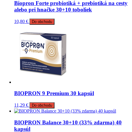
Biopron Forte probiotiká + prebiotiká na cesty
alebo pri hnačke 30+10 toboliek
10,80
€
Do obchodu
BIOPRON 9 Premium 30 kapsúl
11,29
€
Do obchodu
BIOPRON Balance 30+10 (33% zdarma) 40
kapsúl