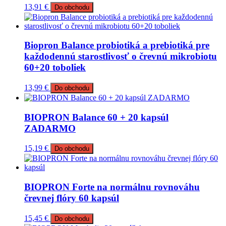
13,91
€
Do obchodu
Biopron Balance probiotiká a prebiotiká pre
každodennú starostlivosť o črevnú mikrobiotu
60+20 toboliek
13,99
€
Do obchodu
BIOPRON Balance 60 + 20 kapsúl
ZADARMO
15,19
€
Do obchodu
BIOPRON Forte na normálnu rovnováhu
črevnej flóry 60 kapsúl
15,45
€
Do obchodu