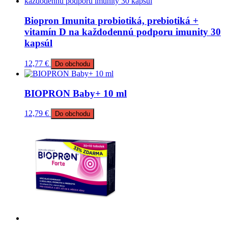
Biopron Imunita probiotiká, prebiotiká +
vitamín D na každodennú podporu imunity 30
kapsúl
12,77
€
Do obchodu
BIOPRON Baby+ 10 ml
12,79
€
Do obchodu