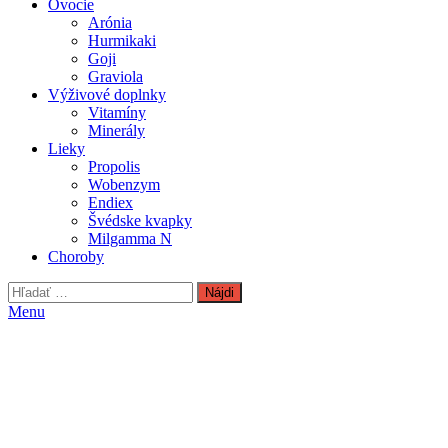
Ovocie
Arónia
Hurmikaki
Goji
Graviola
Výživové doplnky
Vitamíny
Minerály
Lieky
Propolis
Wobenzym
Endiex
Švédske kvapky
Milgamma N
Choroby
Hľadať:
Menu