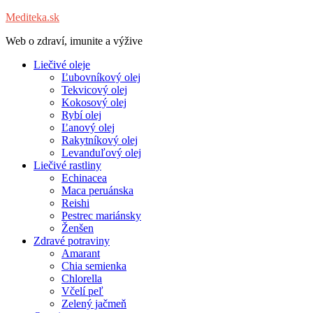
Mediteka.sk
Web o zdraví, imunite a výžive
Liečivé oleje
Ľubovníkový olej
Tekvicový olej
Kokosový olej
Rybí olej
Ľanový olej
Rakytníkový olej
Levanduľový olej
Liečivé rastliny
Echinacea
Maca peruánska
Reishi
Pestrec mariánsky
Ženšen
Zdravé potraviny
Amarant
Chia semienka
Chlorella
Včelí peľ
Zelený jačmeň