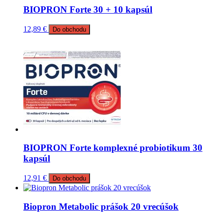
BIOPRON Forte 30 + 10 kapsúl
12,89
€
Do obchodu
BIOPRON Forte komplexné probiotikum 30
kapsúl
12,91
€
Do obchodu
Biopron Metabolic prášok 20 vrecúšok