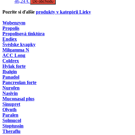
46,24
€
Do obchodu
Pozrite si ďalšie
produkty v kategórii Lieky
Wobenzym
Propolis
Propolisová tinktúra
Endiex
Švédske kvapky
Milgamma N
ACC Long
Coldrex
Hylak forte
Ibalgin
Panadol
Pancreolan forte
Nurofen
Nasivin
Muconasal plus
Sinupret
Olynth
Paralen
Solmucol
Stoptussin
Theraflu