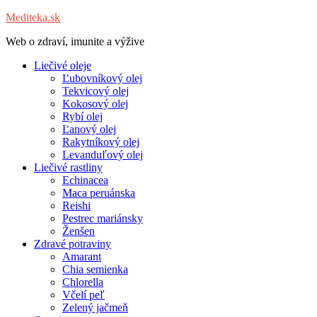
Mediteka.sk
Web o zdraví, imunite a výžive
Liečivé oleje
Ľubovníkový olej
Tekvicový olej
Kokosový olej
Rybí olej
Ľanový olej
Rakytníkový olej
Levanduľový olej
Liečivé rastliny
Echinacea
Maca peruánska
Reishi
Pestrec mariánsky
Ženšen
Zdravé potraviny
Amarant
Chia semienka
Chlorella
Včelí peľ
Zelený jačmeň