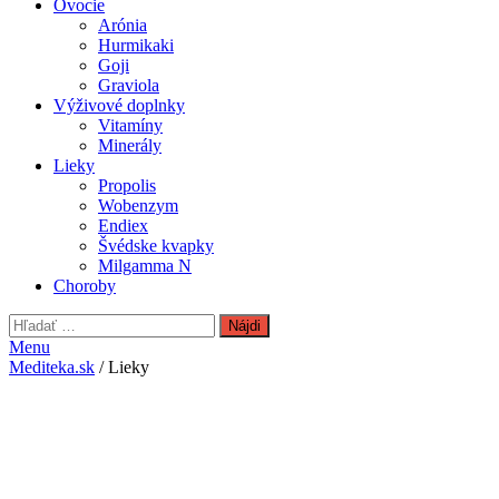
Ovocie
Arónia
Hurmikaki
Goji
Graviola
Výživové doplnky
Vitamíny
Minerály
Lieky
Propolis
Wobenzym
Endiex
Švédske kvapky
Milgamma N
Choroby
Hľadať:
Menu
Mediteka.sk
/ Lieky