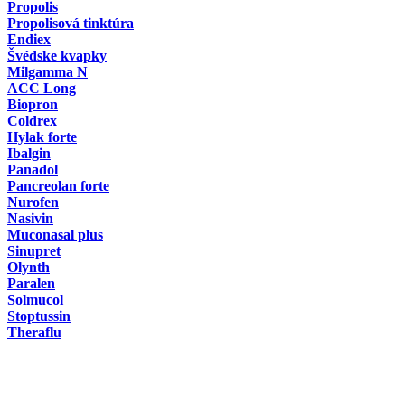
Propolis
Propolisová tinktúra
Endiex
Švédske kvapky
Milgamma N
ACC Long
Biopron
Coldrex
Hylak forte
Ibalgin
Panadol
Pancreolan forte
Nurofen
Nasivin
Muconasal plus
Sinupret
Olynth
Paralen
Solmucol
Stoptussin
Theraflu