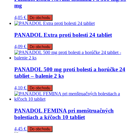
mg
4,05
€
Do obchodu
PANADOL Extra proti bolesti 24 tabliet
4,09
€
Do obchodu
PANADOL 500 mg proti bolesti a horúčke 24
tabliet – balenie 2 ks
4,10
€
Do obchodu
PANADOL FEMINA pri menštruačných
bolestiach a kŕčoch 10 tabliet
4,45
€
Do obchodu