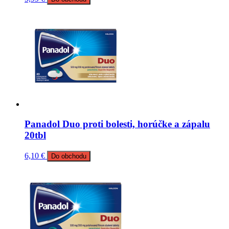
Panadol Duo proti bolesti, horúčke a zápalu
20tbl
6,10
€
Do obchodu