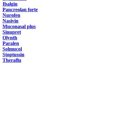
Ibalgin
Pancreolan forte
Nurofen
Nasivin
Muconasal plus
Sinupret
Olynth
Paralen
Solmucol
Stoptussin
Theraflu