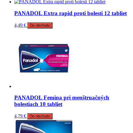
PANADOL Extra rapid proti bolesti 12 tabliet
4,49
€
Do obchodu
PANADOL Femina pri menštruačných
bolestiach 10 tabliet
4,79
€
Do obchodu