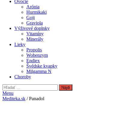
Ovocie
Arónia
Hurmikaki
Goji
Graviola
Výživové doplnky
Vitamíny
Minerály
Lieky
Propolis
Wobenzym
Endiex
Švédske kvapky
Milgamma N
Choroby
Hľadať:
Menu
Mediteka.sk
/ Panadol