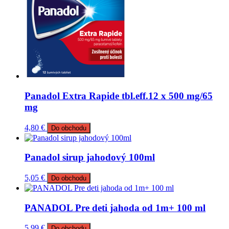
Panadol Extra Rapide tbl.eff.12 x 500 mg/65
mg
4,80
€
Do obchodu
Panadol sirup jahodový 100ml
5,05
€
Do obchodu
PANADOL Pre deti jahoda od 1m+ 100 ml
5,99
€
Do obchodu