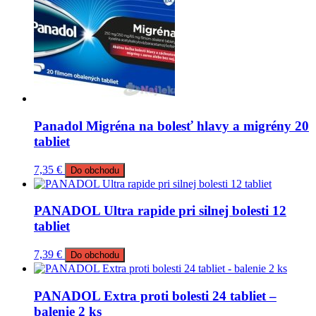
Panadol Migréna na bolesť hlavy a migrény 20
tabliet
7,35
€
Do obchodu
PANADOL Ultra rapide pri silnej bolesti 12
tabliet
7,39
€
Do obchodu
PANADOL Extra proti bolesti 24 tabliet –
balenie 2 ks