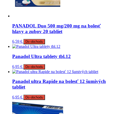
PANADOL Duo 500 mg/200 mg na bolesť
hlavy a zubov 20 tabliet
6,59
€
Do obchodu
Panadol Ultra tablety tbl.12
6,95
€
Do obchodu
Panadol ultra Rapide na bolesť 12 šumivých
tabliet
6,95
€
Do obchodu