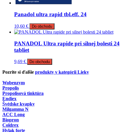
Panadol ultra rapid tbl.eff. 24
10,60
€
Do obchodu
PANADOL Ultra rapide pri silnej bolesti 24
tabliet
9,69
€
Do obchodu
Pozrite si ďalšie
produkty v kategórii Lieky
Wobenzym
Propolis
Propolisová tinktúra
Endiex
Švédske kvapky
Milgamma N
ACC Long
Biopron
Coldrex
Hylak forte