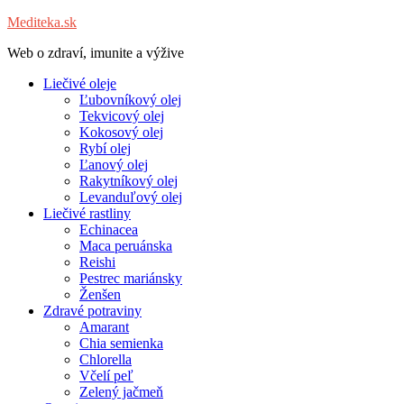
Mediteka.sk
Web o zdraví, imunite a výžive
Liečivé oleje
Ľubovníkový olej
Tekvicový olej
Kokosový olej
Rybí olej
Ľanový olej
Rakytníkový olej
Levanduľový olej
Liečivé rastliny
Echinacea
Maca peruánska
Reishi
Pestrec mariánsky
Ženšen
Zdravé potraviny
Amarant
Chia semienka
Chlorella
Včelí peľ
Zelený jačmeň