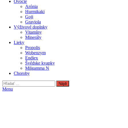
Ovocie
Arónia
Hurmikaki
Goji
Graviola
Výživové doplnky
Vitamíny
Minerály
Lieky
Propolis
Wobenzym
Endiex
Švédske kvapky
Milgamma N
Choroby
Hľadať:
Menu