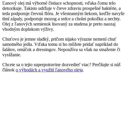
Ľanový olej má výborné čistiace schopnosti, vďaka čomu telo
detoxikuje. Takisto udržuje v čreve zdraviu prospešné baktérie, a
teda podporuje črevnú flóru. Je všestranným liekom, keďže navyše
tlmí zápaly, podporuje mozog a srdce a chráni pokožku a nechty.
Olej z ľanových semienok lisovaný za studena je preto naozaj
vhodným doplnkom výživy.
Chuťovo je jemne sladký, pričom nijako výrazne nemení chuť
samotného jedla. Vďaka tomu si ho môžete pridať napríklad do
šalátov, omáčok a dressingov. Nepoužíva sa však na smaženie či
vyrážanie.
Chcete sa o tejto superpotravine dozvedieť viac? Prečítajte si náš
článok
o výhodách a využití ľanového oleja
.