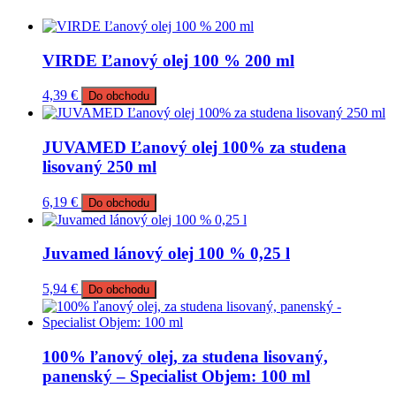
VIRDE Ľanový olej 100 % 200 ml
4,39
€
Do obchodu
JUVAMED Ľanový olej 100% za studena
lisovaný 250 ml
6,19
€
Do obchodu
Juvamed lánový olej 100 % 0,25 l
5,94
€
Do obchodu
100% ľanový olej, za studena lisovaný,
panenský – Specialist Objem: 100 ml