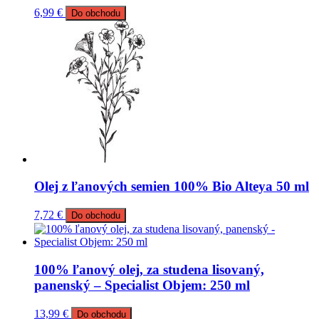
6,99
€
Do obchodu
Olej z ľanových semien 100% Bio Alteya 50 ml
7,72
€
Do obchodu
100% ľanový olej, za studena lisovaný,
panenský – Specialist Objem: 250 ml
13,99
€
Do obchodu