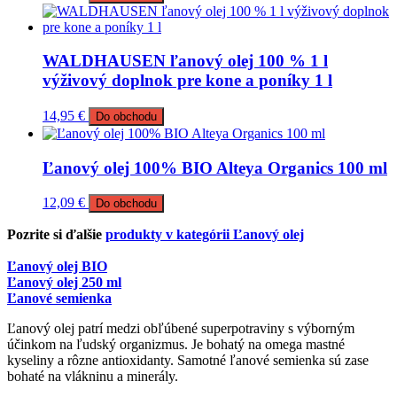
WALDHAUSEN ľanový olej 100 % 1 l
výživový doplnok pre kone a poníky 1 l
14,95
€
Do obchodu
Ľanový olej 100% BIO Alteya Organics 100 ml
12,09
€
Do obchodu
Pozrite si ďalšie
produkty v kategórii Ľanový olej
Ľanový olej BIO
Ľanový olej 250 ml
Ľanové semienka
Ľanový olej patrí medzi obľúbené superpotraviny s výborným
účinkom na ľudský organizmus. Je bohatý na omega mastné
kyseliny a rôzne antioxidanty. Samotné ľanové semienka sú zase
bohaté na vlákninu a minerály.