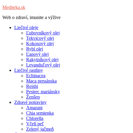
Mediteka.sk
Web o zdraví, imunite a výžive
Liečivé oleje
Ľubovníkový olej
Tekvicový olej
Kokosový olej
Rybí olej
Ľanový olej
Rakytníkový olej
Levanduľový olej
Liečivé rastliny
Echinacea
Maca peruánska
Reishi
Pestrec mariánsky
Ženšen
Zdravé potraviny
Amarant
Chia semienka
Chlorella
Včelí peľ
Zelený jačmeň