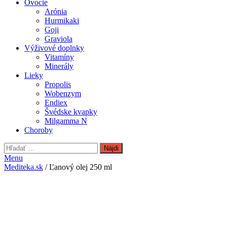
Ovocie
Arónia
Hurmikaki
Goji
Graviola
Výživové doplnky
Vitamíny
Minerály
Lieky
Propolis
Wobenzym
Endiex
Švédske kvapky
Milgamma N
Choroby
Hľadať:
Menu
Mediteka.sk
/ Ľanový olej 250 ml