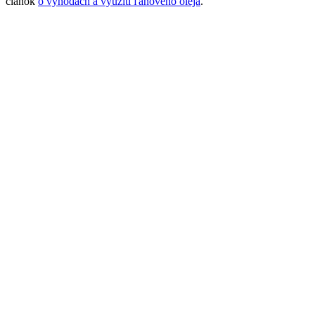
článok
o výhodách a využití ľanového oleja
.