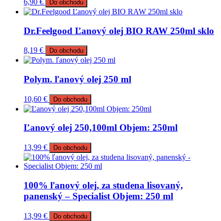
6,90
€
Do obchodu
Dr.Feelgood Ľanový olej BIO RAW 250ml sklo
8,19
€
Do obchodu
Polym. ľanový olej 250 ml
10,60
€
Do obchodu
Ľanový olej 250,100ml Objem: 250ml
13,99
€
Do obchodu
100% ľanový olej, za studena lisovaný,
panenský – Specialist Objem: 250 ml
13,99
€
Do obchodu