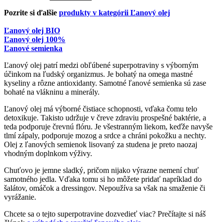
Pozrite si ďalšie
produkty v kategórii Ľanový olej
Ľanový olej BIO
Ľanový olej 100%
Ľanové semienka
Ľanový olej patrí medzi obľúbené superpotraviny s výborným
účinkom na ľudský organizmus. Je bohatý na omega mastné
kyseliny a rôzne antioxidanty. Samotné ľanové semienka sú zase
bohaté na vlákninu a minerály.
Ľanový olej má výborné čistiace schopnosti, vďaka čomu telo
detoxikuje. Takisto udržuje v čreve zdraviu prospešné baktérie, a
teda podporuje črevnú flóru. Je všestranným liekom, keďže navyše
tlmí zápaly, podporuje mozog a srdce a chráni pokožku a nechty.
Olej z ľanových semienok lisovaný za studena je preto naozaj
vhodným doplnkom výživy.
Chuťovo je jemne sladký, pričom nijako výrazne nemení chuť
samotného jedla. Vďaka tomu si ho môžete pridať napríklad do
šalátov, omáčok a dressingov. Nepoužíva sa však na smaženie či
vyrážanie.
Chcete sa o tejto superpotravine dozvedieť viac? Prečítajte si náš