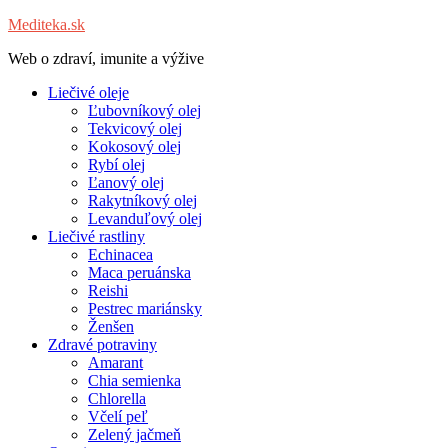
Mediteka.sk
Web o zdraví, imunite a výžive
Liečivé oleje
Ľubovníkový olej
Tekvicový olej
Kokosový olej
Rybí olej
Ľanový olej
Rakytníkový olej
Levanduľový olej
Liečivé rastliny
Echinacea
Maca peruánska
Reishi
Pestrec mariánsky
Ženšen
Zdravé potraviny
Amarant
Chia semienka
Chlorella
Včelí peľ
Zelený jačmeň