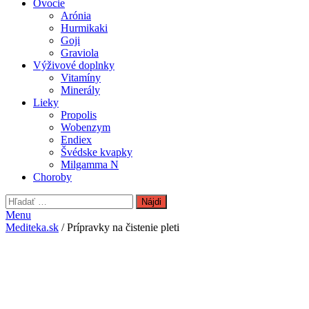
Ovocie
Arónia
Hurmikaki
Goji
Graviola
Výživové doplnky
Vitamíny
Minerály
Lieky
Propolis
Wobenzym
Endiex
Švédske kvapky
Milgamma N
Choroby
Hľadať:
Menu
Mediteka.sk
/ Prípravky na čistenie pleti