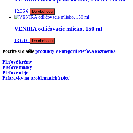
12,36
€
Do obchodu
VENIRA odličovacie mlieko, 150 ml
13,60
€
Do obchodu
Pozrite si ďalšie
produkty v kategórii Pleťová kozmetika
Pleťové krémy
Pleťové masky
Pleťové oleje
Prípravky na problematickú pleť