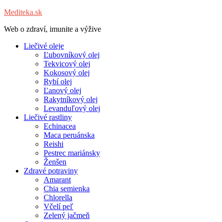
Mediteka.sk
Web o zdraví, imunite a výžive
Liečivé oleje
Ľubovníkový olej
Tekvicový olej
Kokosový olej
Rybí olej
Ľanový olej
Rakytníkový olej
Levanduľový olej
Liečivé rastliny
Echinacea
Maca peruánska
Reishi
Pestrec mariánsky
Ženšen
Zdravé potraviny
Amarant
Chia semienka
Chlorella
Včelí peľ
Zelený jačmeň