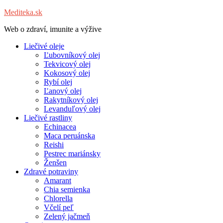
Mediteka.sk
Web o zdraví, imunite a výžive
Liečivé oleje
Ľubovníkový olej
Tekvicový olej
Kokosový olej
Rybí olej
Ľanový olej
Rakytníkový olej
Levanduľový olej
Liečivé rastliny
Echinacea
Maca peruánska
Reishi
Pestrec mariánsky
Ženšen
Zdravé potraviny
Amarant
Chia semienka
Chlorella
Včelí peľ
Zelený jačmeň