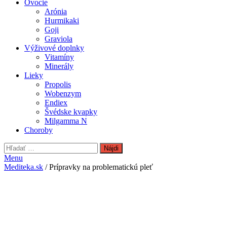
Ovocie
Arónia
Hurmikaki
Goji
Graviola
Výživové doplnky
Vitamíny
Minerály
Lieky
Propolis
Wobenzym
Endiex
Švédske kvapky
Milgamma N
Choroby
Hľadať:
Menu
Mediteka.sk
/ Prípravky na problematickú pleť