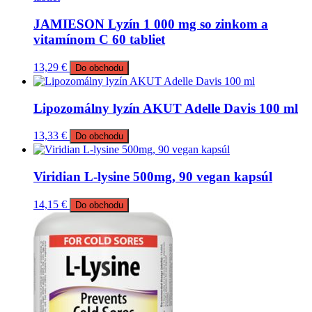
JAMIESON Lyzín 1 000 mg so zinkom a
vitamínom C 60 tabliet
13,29
€
Do obchodu
Lipozomálny lyzín AKUT Adelle Davis 100 ml
13,33
€
Do obchodu
Viridian L-lysine 500mg, 90 vegan kapsúl
14,15
€
Do obchodu