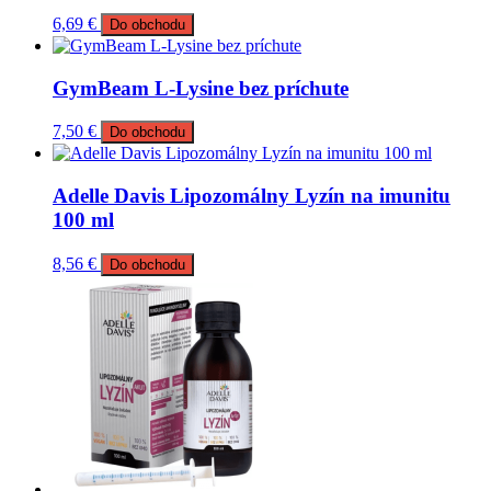
6,69
€
Do obchodu
GymBeam L-Lysine bez príchute
7,50
€
Do obchodu
Adelle Davis Lipozomálny Lyzín na imunitu
100 ml
8,56
€
Do obchodu