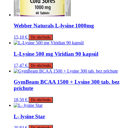
Webber Naturals L-lysine 1000mg
15,10
€
Do obchodu
L-Lysine 500 mg Viridian 90 kapsúl
17,47
€
Do obchodu
GymBeam BCAA 1500 + Lysine 300 tab. bez
príchute
18,50
€
Do obchodu
L- lysine Star
20,83
€
Do obchodu