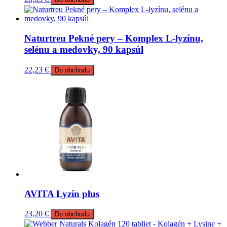
Naturtreu Pekné pery – Komplex L-lyzínu,
selénu a medovky, 90 kapsúl
22,23
€
Do obchodu
AVITA Lyzín plus
23,20
€
Do obchodu