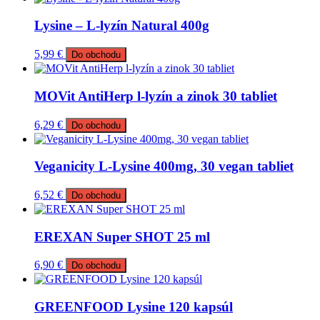
Lysine – L-lyzín Natural 400g
5,99
€
Do obchodu
MOVit AntiHerp l-lyzín a zinok 30 tabliet
6,29
€
Do obchodu
Veganicity L-Lysine 400mg, 30 vegan tabliet
6,52
€
Do obchodu
EREXAN Super SHOT 25 ml
6,90
€
Do obchodu
GREENFOOD Lysine 120 kapsúl