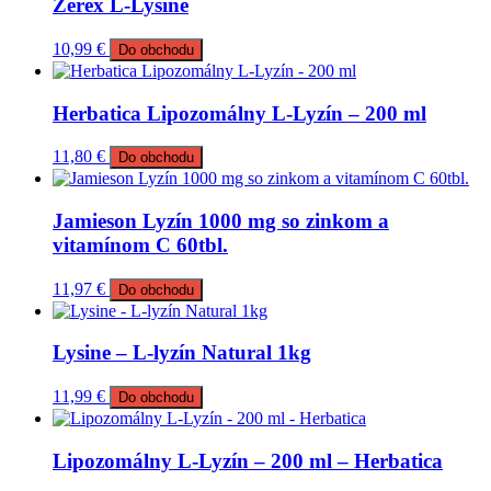
Zerex L-Lysine
10,99
€
Do obchodu
Herbatica Lipozomálny L‑Lyzín – 200 ml
11,80
€
Do obchodu
Jamieson Lyzín 1000 mg so zinkom a
vitamínom C 60tbl.
11,97
€
Do obchodu
Lysine – L-lyzín Natural 1kg
11,99
€
Do obchodu
Lipozomálny L‑Lyzín – 200 ml – Herbatica