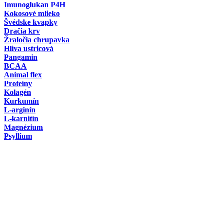
Imunoglukan P4H
Kokosové mlieko
Švédske kvapky
Dračia krv
Žraločia chrupavka
Hliva ustricová
Pangamin
BCAA
Animal flex
Proteíny
Kolagén
Kurkumín
L-arginín
L-karnitín
Magnézium
Psyllium