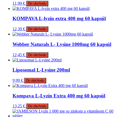
11,99
€
Do obchodu
KOMPAVA L-lyzín extra 400 mg 60 kapsúl
12,39
€
Do obchodu
Webber Naturals L- Lysine 1000mg 60 kapsúl
12,45
€
Do obchodu
Liposomal L-Lysine 200ml
9,99
€
Do obchodu
Kompava L-Lyzín Extra 400 mg 60 kapsúl
13,25
€
Do obchodu