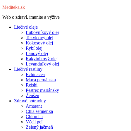
Mediteka.sk
Web o zdraví, imunite a výžive
Liečivé oleje
Ľubovníkový olej
Tekvicový olej
Kokosový olej
Rybí olej
Ľanový olej
Rakytníkový olej
Levanduľový olej
Liečivé rastliny
Echinacea
Maca peruánska
Reishi
Pestrec mariánsky
Ženšen
Zdravé potraviny
Amarant
Chia semienka
Chlorella
Včelí peľ
Zelený jačmeň