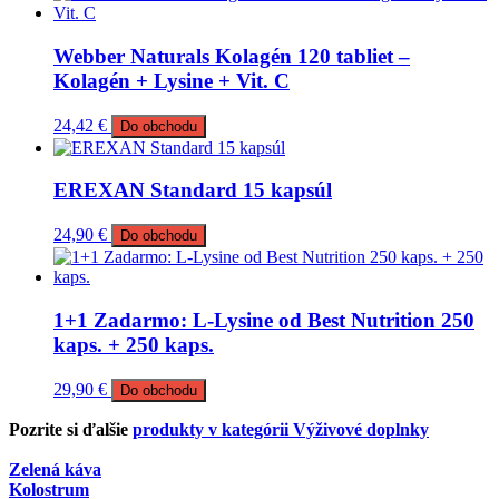
Webber Naturals Kolagén 120 tabliet –
Kolagén + Lysine + Vit. C
24,42
€
Do obchodu
EREXAN Standard 15 kapsúl
24,90
€
Do obchodu
1+1 Zadarmo: L-Lysine od Best Nutrition 250
kaps. + 250 kaps.
29,90
€
Do obchodu
Pozrite si ďalšie
produkty v kategórii Výživové doplnky
Zelená káva
Kolostrum