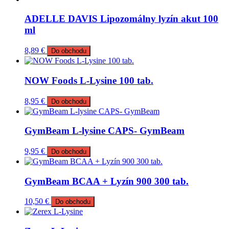
ADELLE DAVIS Lipozomálny lyzín akut 100
ml
8,89
€
Do obchodu
NOW Foods L-Lysine 100 tab.
8,95
€
Do obchodu
GymBeam L-lysine CAPS- GymBeam
9,95
€
Do obchodu
GymBeam BCAA + Lyzín 900 300 tab.
10,50
€
Do obchodu