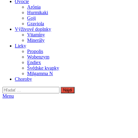
Ovocie
Arónia
Hurmikaki
Goji
Graviola
Výživové doplnky
Vitamíny
Minerály
Lieky
Propolis
Wobenzym
Endiex
Švédske kvapky
Milgamma N
Choroby
Hľadať:
Menu