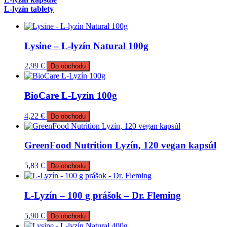
L-lyzín tablety
Lysine – L-lyzín Natural 100g
2,99
€
Do obchodu
BioCare L-Lyzín 100g
4,22
€
Do obchodu
GreenFood Nutrition Lyzín, 120 vegan kapsúl
5,83
€
Do obchodu
L-Lyzín – 100 g prášok – Dr. Fleming
5,90
€
Do obchodu