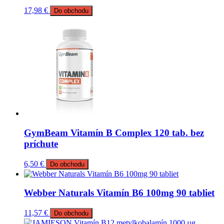
17,98
€
Do obchodu
GymBeam Vitamín B Complex 120 tab. bez
príchute
6,50
€
Do obchodu
Webber Naturals Vitamín B6 100mg 90 tabliet
11,57
€
Do obchodu