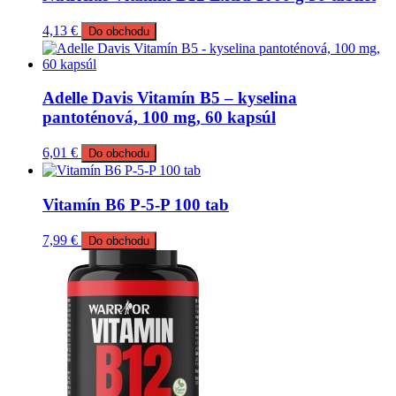
4,13
€
Do obchodu
Adelle Davis Vitamín B5 – kyselina
pantoténová, 100 mg, 60 kapsúl
6,01
€
Do obchodu
Vitamín B6 P-5-P 100 tab
7,99
€
Do obchodu