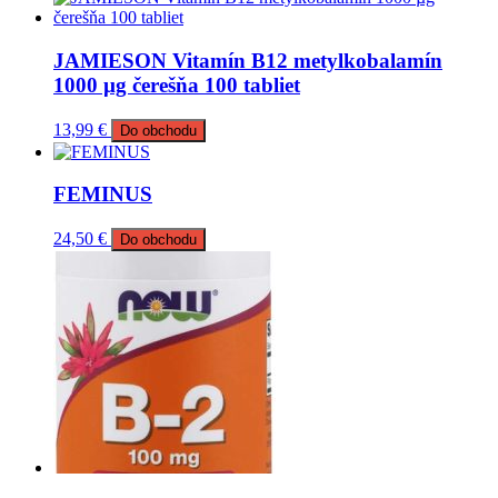
JAMIESON Vitamín B12 metylkobalamín
1000 µg čerešňa 100 tabliet
13,99
€
Do obchodu
FEMINUS
24,50
€
Do obchodu