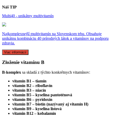
Náš TIP
Multi40 - unikátny multivitamín
Najkomplexnejší multivitamín na Slovenskom trhu. Obsahuje
unikátnu kombináciu 40 prírodných látok a vitamínov na podporu
zdravia.
Viac informácií
Zloženie vitamínu B
B-komplex
sa skladá z týchto konkrétnych vitamínov:
vitamín B1 – tiamín
vitamín B2 – riboflavín
vitamín B3 – niacín
vitamín B5 – kyselina pantoténová
vitamín B6 – pyridoxín
vitamín B7 – biotín (nazývaný aj vitamín H)
vitamín B9 – kyselina listová
vitamin B12 – kobalamín