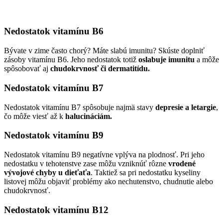
Nedostatok vitamínu B6
Bývate v zime často chorý? Máte slabú imunitu? Skúste doplniť
zásoby vitamínu B6. Jeho nedostatok totiž
oslabuje imunitu
a môže
spôsobovať aj
chudokrvnosť či dermatitídu.
Nedostatok vitamínu B7
Nedostatok vitamínu B7 spôsobuje najmä stavy
depresie a letargie
,
čo môže viesť až k
halucináciám.
Nedostatok vitamínu B9
Nedostatok vitamínu B9 negatívne vplýva na plodnosť. Pri jeho
nedostatku v tehotenstve zase môžu vzniknúť rôzne
vrodené
vývojové chyby u dieťaťa
. Taktiež sa pri nedostatku kyseliny
listovej môžu objaviť problémy ako nechutenstvo, chudnutie alebo
chudokrvnosť.
Nedostatok vitamínu B12