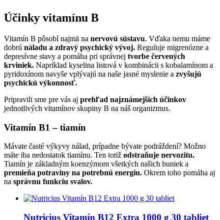
Účinky vitamínu B
Vitamín B pôsobí najmä na
nervovú sústavu
. Vďaka nemu máme
dobrú
náladu a zdravý psychický vývoj.
Reguluje migrenózne a
depresívne stavy a pomáha pri správnej
tvorbe červených
krviniek.
Napríklad kyselina listová v kombinácii s kobalamínom a
pyridoxínom navyše vplývajú na naše jasné myslenie a
zvyšujú
psychickú výkonnosť.
Pripravili sme pre vás aj
prehľad najznámejších účinkov
jednotlivých vitamínov skupiny B na náš organizmus.
Vitamín B1 – tiamín
Mávate časté výkyvy nálad, prípadne bývate podráždení? Možno
máte iba nedostatok tiamínu. Ten totiž
odstraňuje nervozitu.
Tiamín je základným koenzýmom všetkých našich buniek a
premieňa potraviny na potrebnú energiu.
Okrem toho pomáha aj
na
správnu funkciu svalov.
Nutricius Vitamín B12 Extra 1000 g 30 tabliet