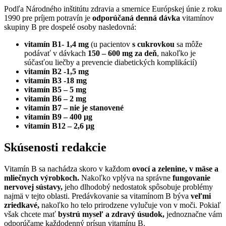
Podľa Národného inštitútu zdravia a smernice Európskej únie z roku
1990 pre príjem potravín je
odporúčaná denná dávka
vitamínov
skupiny B pre dospelé osoby nasledovná:
vitamín B1- 1,4 mg
(u pacientov
s cukrovkou
sa môže
podávať v dávkach
150 – 600 mg za deň
, nakoľko je
súčasťou liečby a prevencie diabetických komplikácií)
vitamín B2 -1,5 mg
vitamín B3 -18 mg
vitamín B5 – 5 mg
vitamín B6 – 2 mg
vitamín B7 – nie je stanovené
vitamín B9 – 400 μg
vitamín B12 – 2,6 μg
Skúsenosti redakcie
Vitamín B sa nachádza skoro v každom
ovocí a zelenine, v mäse a
mliečnych výrobkoch.
Nakoľko vplýva na správne
fungovanie
nervovej sústavy,
jeho dlhodobý nedostatok spôsobuje problémy
najmä v tejto oblasti. Predávkovanie sa vitamínom B býva
veľmi
zriedkavé,
nakoľko ho telo prirodzene vylučuje von v moči. Pokiaľ
však chcete mať
bystrú myseľ a zdravý úsudok,
jednoznačne vám
odporúčame každodenný prísun vitamínu B.