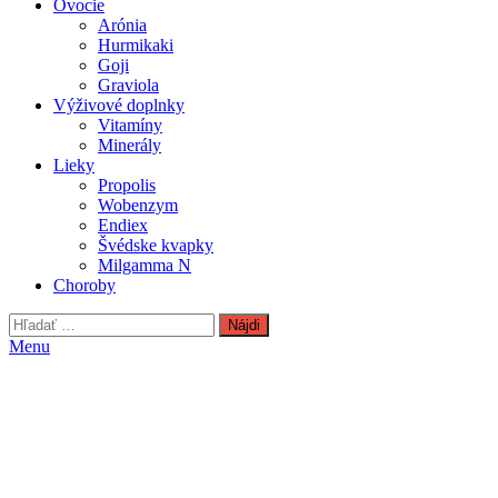
Ovocie
Arónia
Hurmikaki
Goji
Graviola
Výživové doplnky
Vitamíny
Minerály
Lieky
Propolis
Wobenzym
Endiex
Švédske kvapky
Milgamma N
Choroby
Hľadať:
Menu