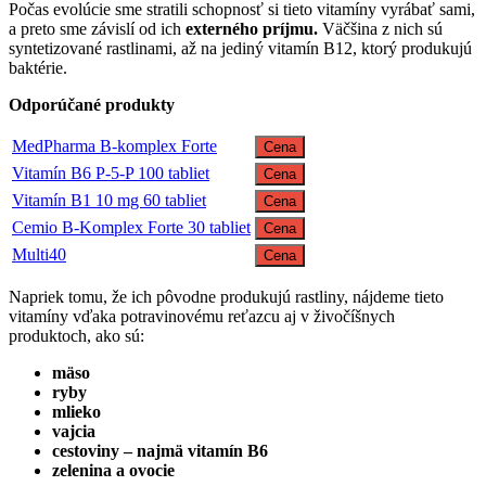
Počas evolúcie sme stratili schopnosť si tieto vitamíny vyrábať sami,
a preto sme závislí od ich
externého príjmu.
Väčšina z nich sú
syntetizované rastlinami, až na jediný vitamín B12, ktorý produkujú
baktérie.
Odporúčané produkty
MedPharma B-komplex Forte
Cena
Vitamín B6 P-5-P 100 tabliet
Cena
Vitamín B1 10 mg 60 tabliet
Cena
Cemio B-Komplex Forte 30 tabliet
Cena
Multi40
Cena
Napriek tomu, že ich pôvodne produkujú rastliny, nájdeme tieto
vitamíny vďaka potravinovému reťazcu aj v živočíšnych
produktoch, ako sú:
mäso
ryby
mlieko
vajcia
cestoviny – najmä vitamín B6
zelenina a ovocie