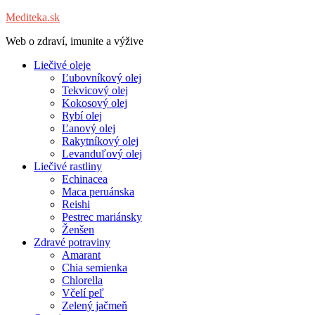
Mediteka.sk
Web o zdraví, imunite a výžive
Liečivé oleje
Ľubovníkový olej
Tekvicový olej
Kokosový olej
Rybí olej
Ľanový olej
Rakytníkový olej
Levanduľový olej
Liečivé rastliny
Echinacea
Maca peruánska
Reishi
Pestrec mariánsky
Ženšen
Zdravé potraviny
Amarant
Chia semienka
Chlorella
Včelí peľ
Zelený jačmeň