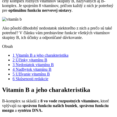
celý komplex rôznych vitamínov skupiny B, nazývaných aj B-
komplex. Je spojením 8 vitamínov, pričom každý z nich je potrebný
pre
optimálnu funkciu nervovej sústavy
.
Ako pôsobí dlhodobý nedostatok niektorého z nich a prečo sú také
potrebné? V článku vám predstavíme funkcie všetkých vitamínov
skupiny B, ich účinky a odporúčané dávkovanie.
Obsah
1
Vitamín B a jeho charakteristika
2
Účinky vitamínu B
3
Nedostatok vitamínu B
4
Nadbytok vitamínu B
5
Užívanie vitamínu B
6
Skúsenosti redakcie
Vitamín B a jeho charakteristika
B-komplex sa skladá z
8 vo vode rozpustných vitamínov,
ktoré
vplývajú na
správnu funkciu našich buniek
,
správnu funkciu
mozgu
a
syntézu DNA.