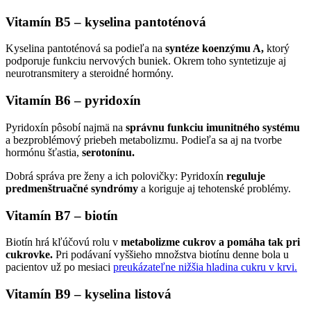
Vitamín B5 – kyselina pantoténová
Kyselina pantoténová sa podieľa na
syntéze koenzýmu A,
ktorý
podporuje funkciu nervových buniek. Okrem toho syntetizuje aj
neurotransmitery a steroidné hormóny.
Vitamín B6 – pyridoxín
Pyridoxín pôsobí najmä na
správnu funkciu imunitného systému
a bezproblémový priebeh metabolizmu. Podieľa sa aj na tvorbe
hormónu šťastia,
serotonínu.
Dobrá správa pre ženy a ich polovičky: Pyridoxín
reguluje
predmenštruačné syndrómy
a koriguje aj tehotenské problémy.
Vitamín B7 – biotín
Biotín hrá kľúčovú rolu v
metabolizme cukrov a pomáha tak pri
cukrovke.
Pri podávaní vyššieho množstva biotínu denne bola u
pacientov už po mesiaci
preukázateľne nižšia hladina cukru v krvi.
Vitamín B9 – kyselina listová