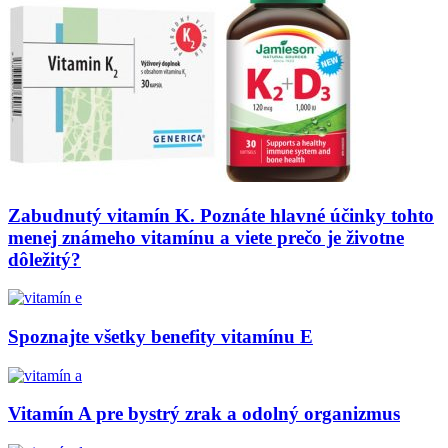
Zabudnutý vitamín K. Poznáte hlavné účinky tohto
menej známeho vitamínu a viete prečo je životne
dôležitý?
Spoznajte všetky benefity vitamínu E
Vitamín A pre bystrý zrak a odolný organizmus