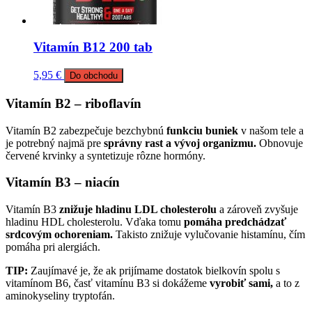
Vitamín B12 200 tab
5,95
€
Do obchodu
Vitamín B2 – riboflavín
Vitamín B2 zabezpečuje bezchybnú
funkciu buniek
v našom tele a
je potrebný najmä pre
správny rast a vývoj organizmu.
Obnovuje
červené krvinky a syntetizuje rôzne hormóny.
Vitamín B3 – niacín
Vitamín B3
znižuje hladinu LDL cholesterolu
a zároveň zvyšuje
hladinu HDL cholesterolu. Vďaka tomu
pomáha predchádzať
srdcovým ochoreniam.
Takisto znižuje vylučovanie histamínu, čím
pomáha pri alergiách.
TIP:
Zaujímavé je, že ak prijímame dostatok bielkovín spolu s
vitamínom B6, časť vitamínu B3 si dokážeme
vyrobiť sami,
a to z
aminokyseliny tryptofán.