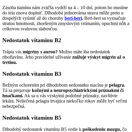
Zásoba tiamínu nám zväčša vydrží na 4 – 10 dní, potom ho musíme
do tela znova doplniť. Dlhodobá jednotvárna strava môže preto u
dospelých vyústiť až do choroby
beri-beri
.
Beri-beri sa vyznačuje
stratou hmotnosti, zhoršeným zmyslovým vnímaním, opuchmi nôh a
celkovou svalovou slabosťou.
Nedostatok vitamínu B2
Trápia vás
migrény s aurou?
Možno máte iba nedostatok
riboflavínu. Jeho pravidelné užívanie
znižuje výskyt migrén až o
tretinu.
Nedostatok vitamínu B3
Bežným ochorením pri dlhodobom nedostatku niacínu je
pelagra.
Tá sa prejavuje
kožnými a neuropsychiatrickými príznakmi či
hnačkami.
Ak sa u vás vyskytnú podobné príznaky, navštívte
lekára. Neliečená pelagra trvajúca niekoľko rokov môže byť veľmi
nebezpečná.
Nedostatok vitamínu B5
Dlhodobý nedostatok vitamínu B5 vedie k
poškodeniu mozgu,
čo