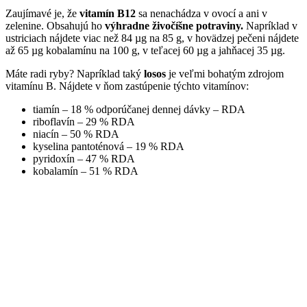
Zaujímavé je, že
vitamín B12
sa nenachádza v ovocí a ani v
zelenine. Obsahujú ho
výhradne živočíšne potraviny.
Napríklad v
ustriciach nájdete viac než 84 µg na 85 g, v hovädzej pečeni nájdete
až 65 µg kobalamínu na 100 g, v teľacej 60 µg a jahňacej 35 µg.
Máte radi ryby? Napríklad taký
losos
je veľmi bohatým zdrojom
vitamínu B. Nájdete v ňom zastúpenie týchto vitamínov:
tiamín – 18 % odporúčanej dennej dávky – RDA
riboflavín – 29 % RDA
niacín – 50 % RDA
kyselina pantoténová – 19 % RDA
pyridoxín – 47 % RDA
kobalamín – 51 % RDA