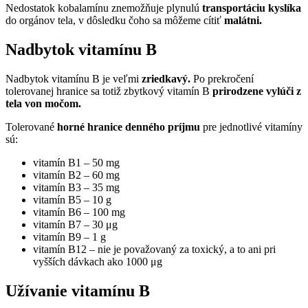
Nedostatok kobalamínu znemožňuje plynulú
transportáciu kyslíka
do orgánov tela, v dôsledku čoho sa môžeme cítiť
malátni.
Nadbytok vitamínu B
Nadbytok vitamínu B je veľmi
zriedkavý.
Po prekročení
tolerovanej hranice sa totiž zbytkový vitamín B
prirodzene vylúči z
tela von močom.
Tolerované
horné hranice denného príjmu
pre jednotlivé vitamíny
sú:
vitamín B1 – 50 mg
vitamín B2 – 60 mg
vitamín B3 – 35 mg
vitamín B5 – 10 g
vitamín B6 – 100 mg
vitamín B7 – 30 μg
vitamín B9 – 1 g
vitamín B12 – nie je považovaný za toxický, a to ani pri
vyšších dávkach ako 1000 μg
Užívanie vitamínu B