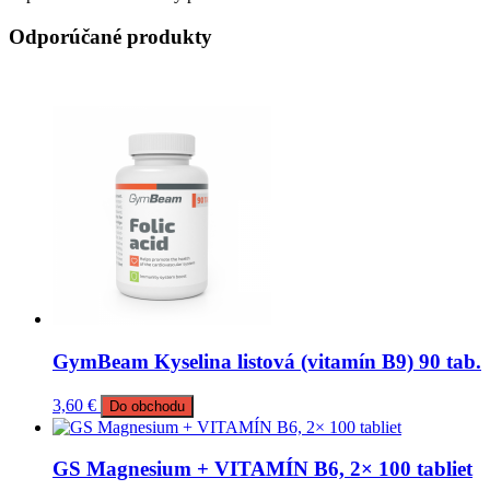
Odporúčané produkty
GymBeam Kyselina listová (vitamín B9) 90 tab.
3,60
€
Do obchodu
GS Magnesium + VITAMÍN B6, 2× 100 tabliet