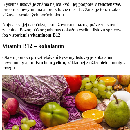
Kyselina listová je známa najmä kvôli jej podpore v
tehotenstve
,
pričom je nevyhnutná aj pre zdravie dieťaťa. Znižuje totiž riziko
vážnych vrodených porúch plodu.
Najviac sa jej nachádza, ako už evokuje názov, práve v listovej
zelenine. Pozor, náš organizmus dokáže kyselinu listovú spracovať
iba
v spojení s vitamínom B12
.
Vitamin B12 – kobalamín
Okrem pomoci pri vstrebávaní kyseliny listovej je kobalamín
nevyhnutný aj pri
tvorbe myelínu,
základnej zložky bielej hmoty v
mozgu.