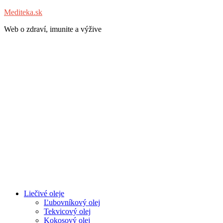
Mediteka.sk
Web o zdraví, imunite a výžive
Liečivé oleje
Ľubovníkový olej
Tekvicový olej
Kokosový olej