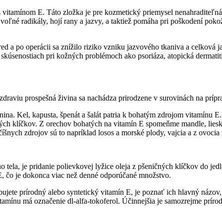
s vitamínom E. Táto zložka je pre kozmetický priemysel nenahraditeľná
úra voľné radikály, hojí rany a jazvy, a taktiež pomáha pri poškodení
d a po operácii sa znížilo riziko vzniku jazvového tkaniva a celková ja
kúsenostiach pri kožných problémoch ako psoriáza, atopická dermatit
draviu prospešná živina sa nachádza prirodzene v surovinách na prípra
ina. Kel, kapusta, špenát a šalát patria k bohatým zdrojom vitamínu E.
čných klíčkov. Z orechov bohatých na vitamín E spomeňme mandle, liesk
číšnych zdrojov sú to napríklad losos a morské plody, vajcia a z ovoci
tela, je pridanie polievkovej lyžice oleja z pšeničných klíčkov do jed
E, čo je dokonca viac než denné odporúčané množstvo.
ujete prírodný alebo syntetický vitamín E, je poznať ich hlavný názov,
tamínu má označenie dl-alfa-tokoferol. Účinnejšia je samozrejme príro