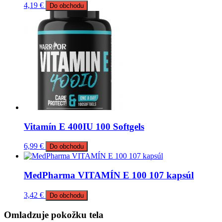
4,19
€
Do obchodu
Vitamín E 400IU 100 Softgels
6,99
€
Do obchodu
MedPharma VITAMÍN E 100 107 kapsúl
3,42
€
Do obchodu
Omladzuje pokožku tela