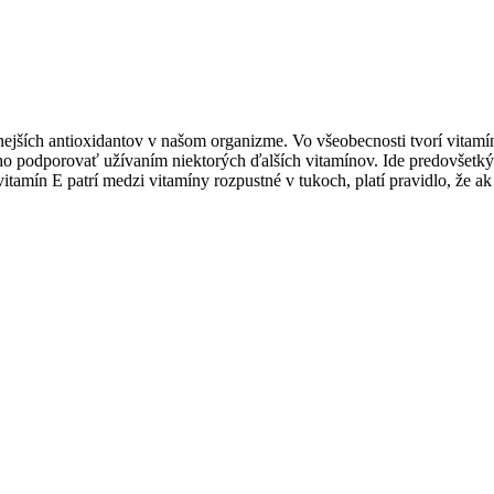
nejších antioxidantov v našom organizme. Vo všeobecnosti tvorí vitamín
né ho podporovať užívaním niektorých ďalších vitamínov. Ide predovšet
vitamín E patrí medzi vitamíny rozpustné v tukoch, platí pravidlo, že