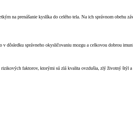
etkým na prenášanie kyslíka do celého tela. Na ich správnom obehu zá
to v dôsledku správneho okysličovaniu mozgu a celkovou dobrou imuni
zikových faktorov, ktorými sú zlá kvalita ovzdušia, zlý životný štýl a