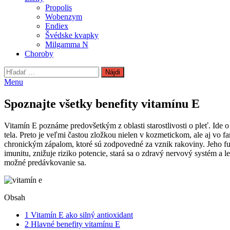
Propolis
Wobenzym
Endiex
Švédske kvapky
Milgamma N
Choroby
Hľadať:
Menu
Spoznajte všetky benefity vitamínu E
Vitamín E poznáme predovšetkým z oblasti starostlivosti o pleť. Ide 
tela. Preto je veľmi častou zložkou nielen v kozmetickom, ale aj v
chronickým zápalom, ktoré sú zodpovedné za vznik rakoviny. Jeho fun
imunitu, znižuje riziko potencie, stará sa o zdravý nervový systém a l
možné predávkovanie sa.
Obsah
1
Vitamín E ako silný antioxidant
2
Hlavné benefity vitamínu E