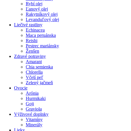
Rybí olej
Ľanový olej
Rakytníkový olej
Levanduľový olej
Liečivé rastliny
Echinacea
Maca peruánska
Reishi
Pestrec mariánsky
Ženšen
Zdravé potraviny
Amarant
Chia semienka
Chlorella
Včelí peľ
Zelený jačmeň
Ovocie
Arónia
Hurmikaki
Goji
Graviola
Výživové doplnky
Vitamíny
Minerály
Lieky