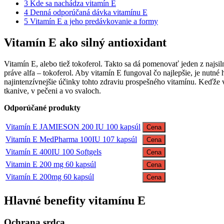
3
Kde sa nachádza vitamín E
4
Denná odporúčaná dávka vitamínu E
5
Vitamín E a jeho predávkovanie a formy
Vitamín E ako silný antioxidant
Vitamín E, alebo tiež tokoferol. Takto sa dá pomenovať jeden z najsil
práve alfa – tokoferol. Aby vitamín E fungoval čo najlepšie, je nut
najintenzívnejšie účinky tohto zdraviu prospešného vitamínu. Keďže 
tkanive, v pečeni a vo svaloch.
Odporúčané produkty
Vitamín E JAMIESON 200 IU 100 kapsúl
Cena
Vitamín E MedPharma 100IU 107 kapsúl
Cena
Vitamín E 400IU 100 Softgels
Cena
Vitamin E 200 mg 60 kapsúl
Cena
Vitamín E 200mg 60 kapsúl
Cena
Hlavné benefity vitamínu E
Ochrana srdca