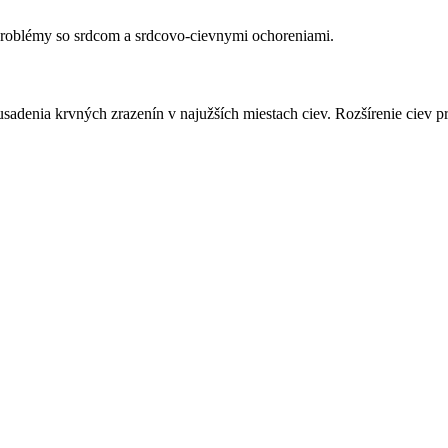
 problémy so srdcom a srdcovo-cievnymi ochoreniami.
o usadenia krvných zrazenín v najužších miestach ciev. Rozšírenie cie