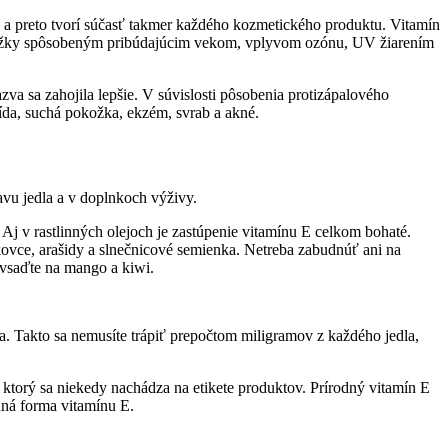
 a preto tvorí súčasť takmer každého kozmetického produktu. Vitamín
 pokožky spôsobeným pribúdajúcim vekom, vplyvom ozónu, UV žiarením
zva sa zahojila lepšie. V súvislosti pôsobenia protizápalového
ída, suchá pokožka, ekzém, svrab a akné.
vu jedla a v doplnkoch výživy.
 Aj v rastlinných olejoch je zastúpenie vitamínu E celkom bohaté.
ovce, arašidy a slnečnicové semienka. Netreba zabudnúť ani na
a vsaďte na mango a kiwi.
la. Takto sa nemusíte trápiť prepočtom miligramov z každého jedla,
 ktorý sa niekedy nachádza na etikete produktov. Prírodný vitamín E
dná forma vitamínu E.