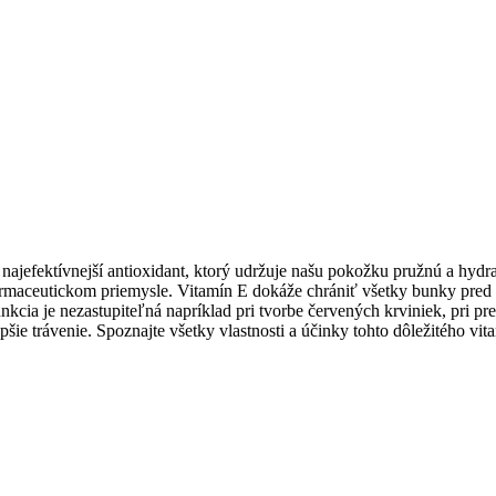
o najefektívnejší antioxidant, ktorý udržuje našu pokožku pružnú a hyd
o farmaceutickom priemysle. Vitamín E dokáže chrániť všetky bunky pre
kcia je nezastupiteľná napríklad pri tvorbe červených krviniek, pri pr
epšie trávenie. Spoznajte všetky vlastnosti a účinky tohto dôležitého v