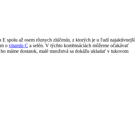
 E spolu až osem rôznych zlúčenín, z ktorých je u ľudí najaktívnejší
kým o
vitamín C
a selén. V týchto kombináciách môžeme očakávať
 ak ho máme dostatok, malé množstvá sa dokážu ukladať v tukovom