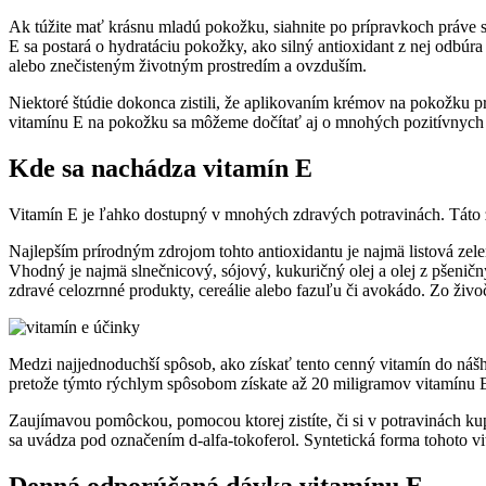
Ak túžite mať krásnu mladú pokožku, siahnite po prípravkoch práve 
E sa postará o hydratáciu pokožky, ako silný antioxidant z nej odb
alebo znečisteným životným prostredím a ovzduším.
Niektoré štúdie dokonca zistili, že aplikovaním krémov na pokožku pre
vitamínu E na pokožku sa môžeme dočítať aj o mnohých pozitívnych s
Kde sa nachádza vitamín E
Vitamín E je ľahko dostupný v mnohých zdravých potravinách. Táto z
Najlepším prírodným zdrojom tohto antioxidantu je najmä listová zelen
Vhodný je najmä slnečnicový, sójový, kukuričný olej a olej z pšeni
zdravé celozrnné produkty, cereálie alebo fazuľu či avokádo. Zo živo
Medzi najjednoduchší spôsob, ako získať tento cenný vitamín do nášho 
pretože týmto rýchlym spôsobom získate až 20 miligramov vitamínu 
Zaujímavou pomôckou, pomocou ktorej zistíte, či si v potravinách kup
sa uvádza pod označením d-alfa-tokoferol. Syntetická forma tohoto vi
Denná odporúčaná dávka vitamínu E