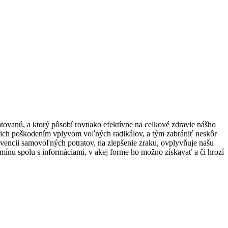
ratovanú, a ktorý pôsobí rovnako efektívne na celkové zdravie nášho
d ich poškodením vplyvom voľných radikálov, a tým zabrániť neskôr
evencii samovoľných potratov, na zlepšenie zraku, ovplyvňuje našu
itamínu spolu s informáciami, v akej forme ho možno získavať a či hrozí