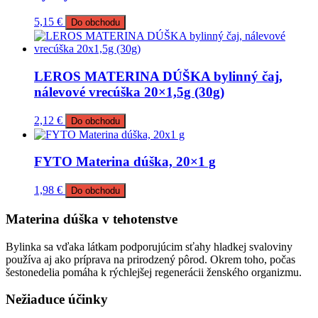
5,15
€
Do obchodu
LEROS MATERINA DÚŠKA bylinný čaj,
nálevové vrecúška 20×1,5g (30g)
2,12
€
Do obchodu
FYTO Materina dúška, 20×1 g
1,98
€
Do obchodu
Materina dúška v tehotenstve
Bylinka sa vďaka látkam podporujúcim sťahy hladkej svaloviny
používa aj ako príprava na prirodzený pôrod. Okrem toho, počas
šestonedelia pomáha k rýchlejšej regenerácii ženského organizmu.
Nežiaduce účinky