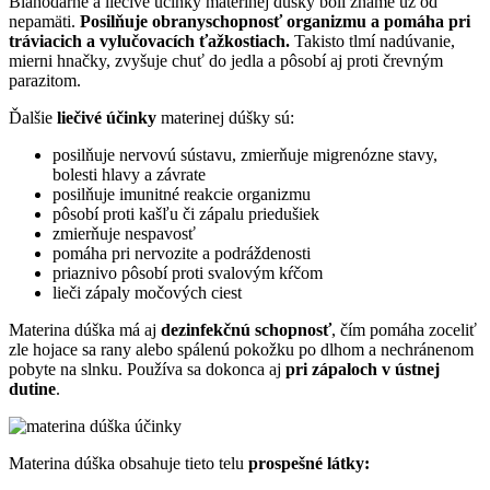
Blahodárne a liečivé účinky materinej dúšky boli známe už od
nepamäti.
Posilňuje obranyschopnosť organizmu a pomáha pri
tráviacich a vylučovacích ťažkostiach.
Takisto tlmí nadúvanie,
mierni hnačky, zvyšuje chuť do jedla a pôsobí aj proti črevným
parazitom.
Ďalšie
liečivé účinky
materinej dúšky sú:
posilňuje nervovú sústavu, zmierňuje migrenózne stavy,
bolesti hlavy a závrate
posilňuje imunitné reakcie organizmu
pôsobí proti kašľu či zápalu priedušiek
zmierňuje nespavosť
pomáha pri nervozite a podráždenosti
priaznivo pôsobí proti svalovým kŕčom
lieči zápaly močových ciest
Materina dúška má aj
dezinfekčnú schopnosť
, čím pomáha zoceliť
zle hojace sa rany alebo spálenú pokožku po dlhom a nechránenom
pobyte na slnku. Používa sa dokonca aj
pri zápaloch v ústnej
dutine
.
Materina dúška obsahuje tieto telu
prospešné látky: