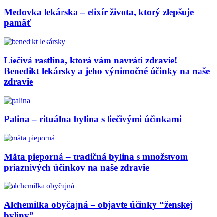
Medovka lekárska – elixír života, ktorý zlepšuje
pamäť
Liečivá rastlina, ktorá vám navráti zdravie!
Benedikt lekársky a jeho výnimočné účinky na naše
zdravie
Palina – rituálna bylina s liečivými účinkami
Mäta pieporná – tradičná bylina s množstvom
priaznivých účinkov na naše zdravie
Alchemilka obyčajná – objavte účinky “ženskej
byliny”