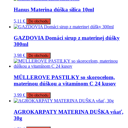
Hanus Materina dúška silica 10ml
5,11
€
Do obchodu
GAZDOVIA Domáci sirup z materinej dúšky
300ml
3,98
€
Do obchodu
MÜLLEROVE PASTILKY so skorocelom,
materinou dúškou a vitamínom C 24 kusov
3,99
€
Do obchodu
AGROKARPATY MATERINA DUŠKA vňať,
30g