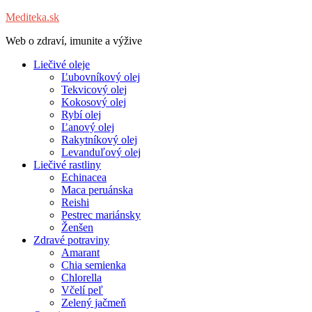
Mediteka.sk
Web o zdraví, imunite a výžive
Liečivé oleje
Ľubovníkový olej
Tekvicový olej
Kokosový olej
Rybí olej
Ľanový olej
Rakytníkový olej
Levanduľový olej
Liečivé rastliny
Echinacea
Maca peruánska
Reishi
Pestrec mariánsky
Ženšen
Zdravé potraviny
Amarant
Chia semienka
Chlorella
Včelí peľ
Zelený jačmeň