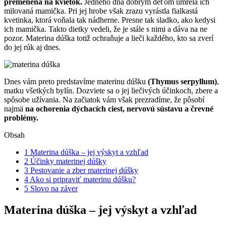
premenená na kvietok.
Jedného dňa dobrým deťom umrela ich
milovaná mamička. Pri jej hrobe však zrazu vyrástla fialkastá
kvetinka, ktorá voňala tak nádherne. Presne tak sladko, ako kedysi
ich mamička. Takto dietky vedeli, že je stále s nimi a dáva na ne
pozor. Materina dúška totiž ochraňuje a lieči každého, kto sa zverí
do jej rúk aj dnes.
Dnes vám preto predstavíme materinu dúšku
(Thymus serpyllum)
,
matku všetkých bylín. Dozviete sa o jej liečivých účinkoch, zbere a
spôsobe užívania. Na začiatok vám však prezradíme, že pôsobí
najmä
na ochorenia dýchacích ciest, nervovú sústavu a črevné
problémy.
Obsah
1
Materina dúška – jej výskyt a vzhľad
2
Účinky materinej dúšky
3
Pestovanie a zber materinej dúšky
4
Ako si pripraviť materinu dúšku?
5
Slovo na záver
Materina dúška – jej výskyt a vzhľad