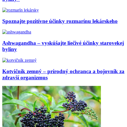
Spoznajte pozitívne účinky rozmarínu lekárskeho
Ashwagandha – vyskúšajte liečivé účinky starovekej
byliny
Kotvičník zemný – prírodný ochranca a bojovník za
zdravší organizmus