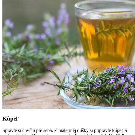
Kúpeľ
Spravte si chvíľu pre seba. Z materinej dúšky si pripravte kúpeľ a