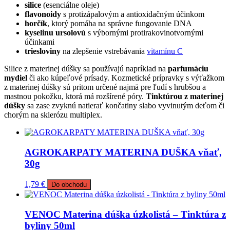
silice
(esenciálne oleje)
flavonoidy
s protizápalovým a antioxidačným účinkom
horčík
, ktorý pomáha na správne fungovanie DNA
kyselinu ursolovú
s výbornými protirakovinotvornými
účinkami
triesloviny
na zlepšenie vstrebávania
vitamínu C
Silice z materinej dúšky sa používajú napríklad na
parfumáciu
mydiel
či ako kúpeľové prísady. Kozmetické prípravky s výťažkom
z materinej dúšky sú pritom určené najmä pre ľudí s hrubšou a
mastnou pokožku, ktorá má rozšírené póry.
Tinktúrou z materinej
dúšky
sa zase zvyknú natierať končatiny slabo vyvinutým deťom či
chorým na sklerózu multiplex.
AGROKARPATY MATERINA DUŠKA vňať,
30g
1,79
€
Do obchodu
VENOC Materina dúška úzkolistá – Tinktúra z
byliny 50ml