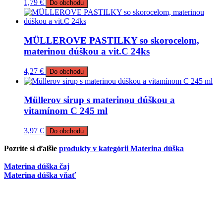
1,79
€
Do obchodu
MÜLLEROVE PASTILKY so skorocelom,
materinou dúškou a vit.C 24ks
4,27
€
Do obchodu
Müllerov sirup s materinou dúškou a
vitamínom C 245 ml
3,97
€
Do obchodu
Pozrite si ďalšie
produkty v kategórii Materina dúška
Materina dúška čaj
Materina dúška vňať