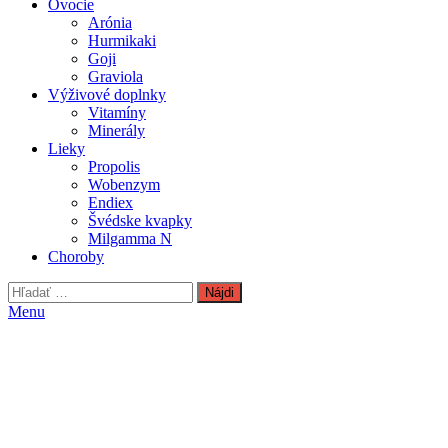
Ovocie
Arónia
Hurmikaki
Goji
Graviola
Výživové doplnky
Vitamíny
Minerály
Lieky
Propolis
Wobenzym
Endiex
Švédske kvapky
Milgamma N
Choroby
Hľadať:
Menu