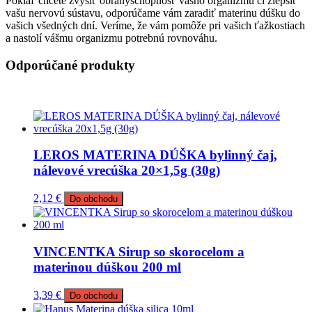
Pokiaľ chcete zvýšiť obranyschopnosť vášho organizmu či zlepšiť
vašu nervovú sústavu, odporúčame vám zaradiť materinu dúšku do
vašich všedných dní. Veríme, že vám pomôže pri vašich ťažkostiach
a nastolí vášmu organizmu potrebnú rovnováhu.
Odporúčané produkty
LEROS MATERINA DÚŠKA bylinný čaj,
nálevové vrecúška 20×1,5g (30g)
2,12
€
Do obchodu
VINCENTKA Sirup so skorocelom a
materinou dúškou 200 ml
3,39
€
Do obchodu