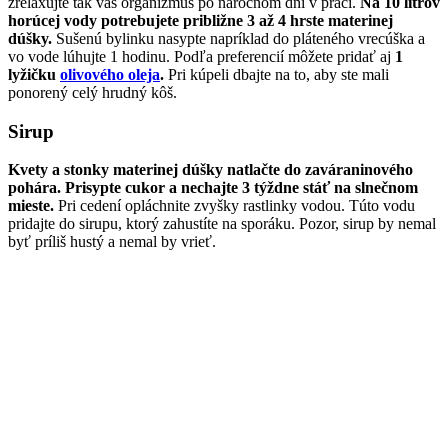
zrelaxujte tak váš organizmus po náročnom dni v práci.
Na 10 litrov
horúcej vody potrebujete približne 3 až 4 hrste materinej
dúšky.
Sušenú bylinku nasypte napríklad do pláteného vrecúška a
vo vode lúhujte 1 hodinu. Podľa preferencií môžete pridať aj
1
lyžičku
olivového oleja
.
Pri kúpeli dbajte na to, aby ste mali
ponorený celý hrudný kôš.
Sirup
Kvety a stonky materinej dúšky natlačte do zaváraninového
pohára. Prisypte cukor a nechajte 3 týždne stáť na slnečnom
mieste.
Pri cedení opláchnite zvyšky rastlinky vodou. Túto vodu
pridajte do sirupu, ktorý zahustíte na sporáku. Pozor, sirup by nemal
byť príliš hustý a nemal by vrieť.