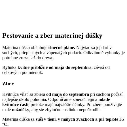
Pestovanie a zber materinej dúšky
Materina dúška obľubuje
slnečné pláne.
Najviac sa jej darí v
suchých, priepustných a vápenatých pôdach. Odkvitnuté výhonky je
potrebné zrezať až do dreva.
Bylinka
kvitne približne od mája do septembra
, závisí od
celkových podmienok.
Zber
Kvitnúca vňať sa zbiera
od mája do septembra
pri suchom počasí,
najlepšie okolo poludnia. Odporúčame zbierať najmä
mladé
kvitnúce časti
, pretože majú najväčšie účinky. Pri zbere používajte
malé
nožničky
, aby ste zbytočne rastlinku nepoškodili.
Materina dúška sa
suší v tieni, v malých zväzkoch a pri teplote 35
°C.