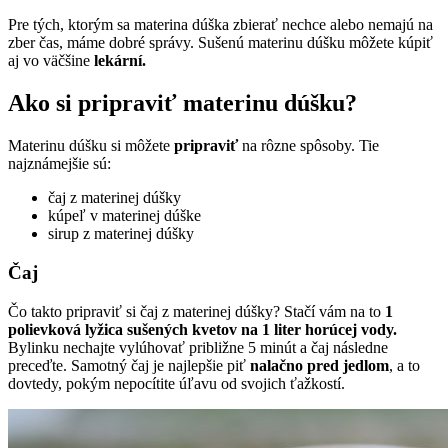
Pre tých, ktorým sa materina dúška zbierať nechce alebo nemajú na
zber čas, máme dobré správy. Sušenú materinu dúšku môžete kúpiť
aj vo väčšine
lekární.
Ako si pripraviť materinu dúšku?
Materinu dúšku si môžete
pripraviť
na rôzne spôsoby. Tie
najznámejšie sú:
čaj z materinej dúšky
kúpeľ v materinej dúške
sirup z materinej dúšky
Čaj
Čo takto pripraviť si čaj z materinej dúšky? Stačí vám na to
1
polievková lyžica sušených kvetov na 1 liter horúcej vody.
Bylinku nechajte vylúhovať približne 5 minút a čaj následne
preceďte. Samotný čaj je najlepšie piť
nalačno pred jedlom
, a to
dovtedy, pokým nepocítite úľavu od svojich ťažkostí.