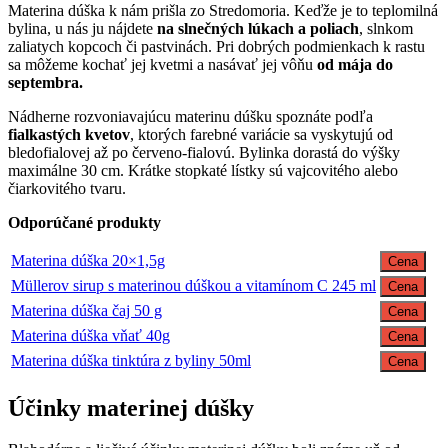
Materina dúška k nám prišla zo Stredomoria. Keďže je to teplomilná
bylina, u nás ju nájdete
na slnečných lúkach a poliach
, slnkom
zaliatych kopcoch či pastvinách. Pri dobrých podmienkach k rastu
sa môžeme kochať jej kvetmi a nasávať jej vôňu
od mája do
septembra.
Nádherne rozvoniavajúcu materinu dúšku spoznáte podľa
fialkastých kvetov
, ktorých farebné variácie sa vyskytujú od
bledofialovej až po červeno-fialovú. Bylinka dorastá do výšky
maximálne 30 cm. Krátke stopkaté lístky sú vajcovitého alebo
čiarkovitého tvaru.
Odporúčané produkty
Materina dúška 20×1,5g
Cena
Müllerov sirup s materinou dúškou a vitamínom C 245 ml
Cena
Materina dúška čaj 50 g
Cena
Materina dúška vňať 40g
Cena
Materina dúška tinktúra z byliny 50ml
Cena
Účinky materinej dúšky