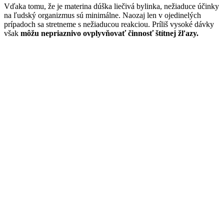
Vďaka tomu, že je materina dúška liečivá bylinka, nežiaduce účinky
na ľudský organizmus sú minimálne. Naozaj len v ojedinelých
prípadoch sa stretneme s nežiaducou reakciou. Príliš vysoké dávky
však
môžu nepriaznivo ovplyvňovať činnosť štítnej žľazy.