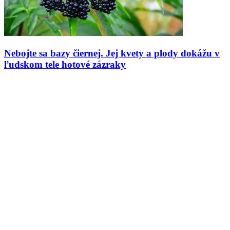
Nebojte sa bazy čiernej. Jej kvety a plody dokážu v
ľudskom tele hotové zázraky