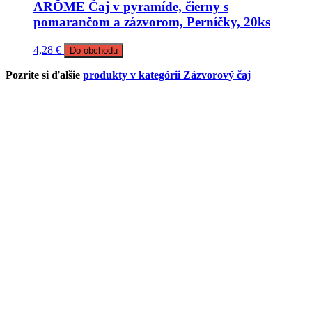
ARÔME Čaj v pyramíde, čierny s
pomarančom a zázvorom, Perníčky, 20ks
4,28
€
Do obchodu
Pozrite si ďalšie
produkty v kategórii Zázvorový čaj