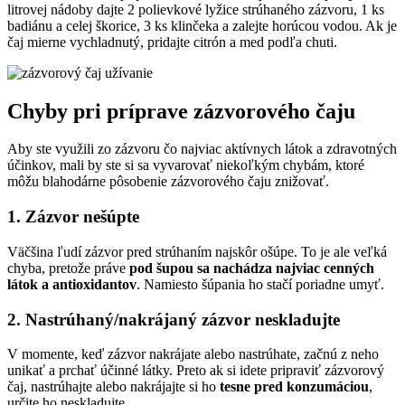
litrovej nádoby dajte 2 polievkové lyžice strúhaného zázvoru, 1 ks
badiánu a celej škorice, 3 ks klinčeka a zalejte horúcou vodou. Ak je
čaj mierne vychladnutý, pridajte citrón a med podľa chuti.
Chyby pri príprave zázvorového čaju
Aby ste využili zo zázvoru čo najviac aktívnych látok a zdravotných
účinkov, mali by ste si sa vyvarovať niekoľkým chybám, ktoré
môžu blahodárne pôsobenie zázvorového čaju znižovať.
1. Zázvor nešúpte
Väčšina ľudí zázvor pred strúhaním najskôr ošúpe. To je ale veľká
chyba, pretože práve
pod šupou sa nachádza najviac cenných
látok a antioxidantov
. Namiesto šúpania ho stačí poriadne umyť.
2. Nastrúhaný/nakrájaný zázvor neskladujte
V momente, keď zázvor nakrájate alebo nastrúhate, začnú z neho
unikať a prchať účinné látky. Preto ak si idete pripraviť zázvorový
čaj, nastrúhajte alebo nakrájajte si ho
tesne pred konzumáciou
,
určite ho neskladujte.