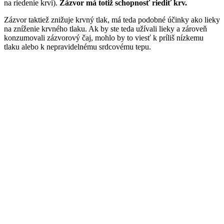
na riedenie krvi).
Zázvor má totiž schopnosť riediť krv.
Zázvor taktiež znižuje krvný tlak, má teda podobné účinky ako lieky
na zníženie krvného tlaku. Ak by ste teda užívali lieky a zároveň
konzumovali zázvorový čaj, mohlo by to viesť k príliš nízkemu
tlaku alebo k nepravidelnému srdcovému tepu.