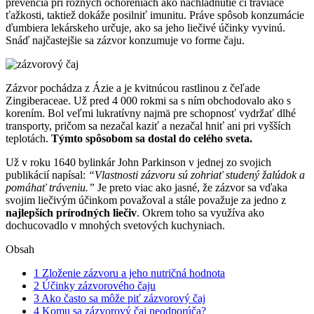
prevencia pri rôznych ochoreniach ako nachladnutie či tráviace
ťažkosti, taktiež dokáže posilniť imunitu. Práve spôsob konzumácie
ďumbiera lekárskeho určuje, ako sa jeho liečivé účinky vyvinú.
Snáď najčastejšie sa zázvor konzumuje vo forme čaju.
Zázvor pochádza z Ázie a je kvitnúcou rastlinou z čeľade
Zingiberaceae. Už pred 4 000 rokmi sa s ním obchodovalo ako s
korením. Bol veľmi lukratívny najmä pre schopnosť vydržať dlhé
transporty, pričom sa nezačal kaziť a nezačal hniť ani pri vyšších
teplotách.
Týmto spôsobom sa dostal do celého sveta.
Už v roku 1640 bylinkár John Parkinson v jednej zo svojich
publikácií napísal:
“Vlastnosti zázvoru sú zohriať studený žalúdok a
pomáhať tráveniu.”
Je preto viac ako jasné, že zázvor sa vďaka
svojim liečivým účinkom považoval a stále považuje za jedno z
najlepších prírodných liečiv
. Okrem toho sa využíva ako
dochucovadlo v mnohých svetových kuchyniach.
Obsah
1
Zloženie zázvoru a jeho nutričná hodnota
2
Účinky zázvorového čaju
3
Ako často sa môže piť zázvorový čaj
4
Komu sa zázvorový čaj neodporúča?