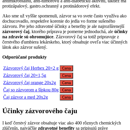
antimikrobiálnu, anti-tumorovú a anti-diabetickú aktivitu, taktiež má
protizápalový, gastro.ochranný a protinádorový efekt.
Ako sme už vyššie spomenuli, zázvor sa vo svete často využíva ako
dochucovadlo, respektíve korenie do jedla vo forme sušeného
zázvoru. Pre jeho zdravotné účinky a benefity je ale najrozšírenejší
zázvorový čaj
, ktorého príprava je pomerne jednoduchá, ale
účinky
na zdravie sú ohromujúce
. Zázvorový čaj sa totiž pripravuje z
čerstvého ďumbiera lekárskeho, ktorý obsahuje oveľa viac účinných
látok ako zázvor sušený.
Odporúčané produkty
Zázvorový čaj Herbex 20×2 g
Cena
Zázvorový čaj 20×1,5g
Cena
Zázvorový čaj orange 20x2g
Cena
Čaj so zázvorom a šípkou 80g
Cena
Čaj zázvor a med 20x2g
Cena
Účinky zázvorového čaju
I keď čerstvý zázvor obsahuje viac ako 400 rôznych chemických
zlúčenín, najväčšie
zdravotné benefity
sa pripisujú práve