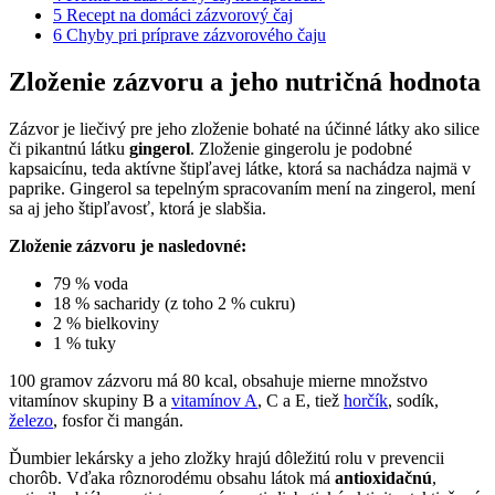
5
Recept na domáci zázvorový čaj
6
Chyby pri príprave zázvorového čaju
Zloženie zázvoru a jeho nutričná hodnota
Zázvor je liečivý pre jeho zloženie bohaté na účinné látky ako silice
či pikantnú látku
gingerol
. Zloženie gingerolu je podobné
kapsaicínu, teda aktívne štipľavej látke, ktorá sa nachádza najmä v
paprike. Gingerol sa tepelným spracovaním mení na zingerol, mení
sa aj jeho štipľavosť, ktorá je slabšia.
Zloženie zázvoru je nasledovné:
79 % voda
18 % sacharidy (z toho 2 % cukru)
2 % bielkoviny
1 % tuky
100 gramov zázvoru má 80 kcal, obsahuje mierne množstvo
vitamínov skupiny B a
vitamínov A
, C a E, tiež
horčík
, sodík,
železo
, fosfor či mangán.
Ďumbier lekársky a jeho zložky hrajú dôležitú rolu v prevencii
chorôb. Vďaka rôznorodému obsahu látok má
antioxidačnú
,