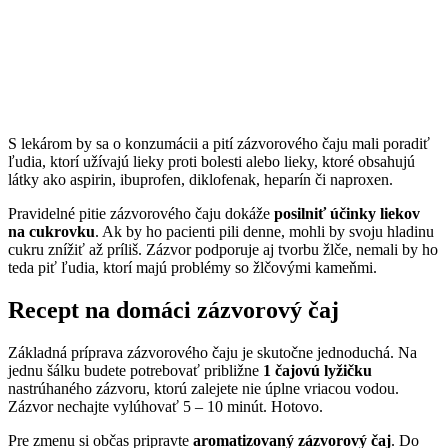
S lekárom by sa o konzumácii a pití zázvorového čaju mali poradiť
ľudia, ktorí užívajú lieky proti bolesti alebo lieky, ktoré obsahujú
látky ako aspirin, ibuprofen, diklofenak, heparín či naproxen.
Pravidelné pitie zázvorového čaju dokáže
posilniť účinky liekov
na cukrovku
. Ak by ho pacienti pili denne, mohli by svoju hladinu
cukru znížiť až príliš. Zázvor podporuje aj tvorbu žlče, nemali by ho
teda piť ľudia, ktorí majú problémy so žlčovými kameňmi.
Recept na domáci zázvorový čaj
Základná príprava zázvorového čaju je skutočne jednoduchá. Na
jednu šálku budete potrebovať približne
1 čajovú lyžičku
nastrúhaného zázvoru, ktorú zalejete nie úplne vriacou vodou.
Zázvor nechajte vylúhovať 5 – 10 minút. Hotovo.
Pre zmenu si občas pripravte
aromatizovaný zázvorový čaj
. Do