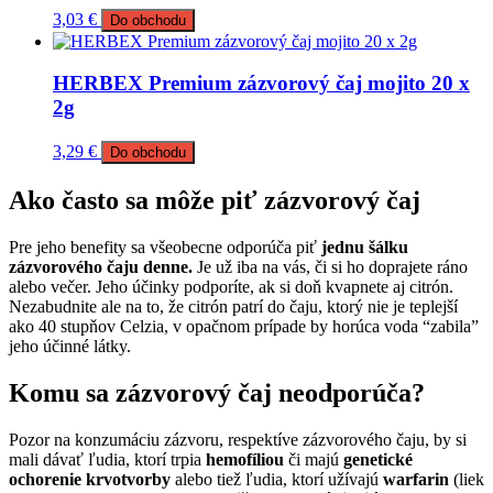
3,03
€
Do obchodu
HERBEX Premium zázvorový čaj mojito 20 x
2g
3,29
€
Do obchodu
Ako často sa môže piť zázvorový čaj
Pre jeho benefity sa všeobecne odporúča piť
jednu šálku
zázvorového čaju denne.
Je už iba na vás, či si ho doprajete ráno
alebo večer. Jeho účinky podporíte, ak si doň kvapnete aj citrón.
Nezabudnite ale na to, že citrón patrí do čaju, ktorý nie je teplejší
ako 40 stupňov Celzia, v opačnom prípade by horúca voda “zabila”
jeho účinné látky.
Komu sa zázvorový čaj neodporúča?
Pozor na konzumáciu zázvoru, respektíve zázvorového čaju, by si
mali dávať ľudia, ktorí trpia
hemofíliou
či majú
genetické
ochorenie krvotvorby
alebo tiež ľudia, ktorí užívajú
warfarin
(liek