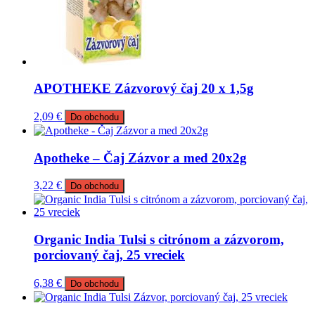
APOTHEKE Zázvorový čaj 20 x 1,5g
2,09
€
Do obchodu
Apotheke – Čaj Zázvor a med 20x2g
3,22
€
Do obchodu
Organic India Tulsi s citrónom a zázvorom,
porciovaný čaj, 25 vreciek
6,38
€
Do obchodu