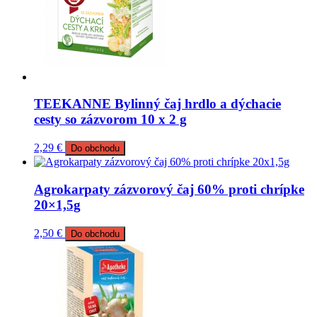
TEEKANNE Bylinný čaj hrdlo a dýchacie
cesty so zázvorom 10 x 2 g
2,29
€
Do obchodu
Agrokarpaty zázvorový čaj 60% proti chrípke
20×1,5g
2,50
€
Do obchodu