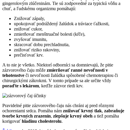
gingerolovým zlúčeninám. Tie sú zodpovedné za typickú vôňu a
chuť, a ľudskému organizmu pomáhajú:
Znižovať zápaly,
upokojovať podráždený žalúdok a tráviace ťažkosti,
znižovať cukor,
zmierňovať menštruačné bolesti (kŕče),
zvyšovať imunitu,
skracovať dobu prechladnutia,
znižovať riziko rakoviny,
prečisťovať krv.
A to nie je všetko. Niektorí odborníci sa domnievajú, že pitie
zázvorového čaju môže
zmierňovať ranné nevoľnosti v
tehotenstve
či nevoľnosti žalúdka spôsobené chemoterapiou či
chirurgickými zákrokmi. V tomto prípade sa ale určite vždy
poraďte s lekárom
, keďže zázvor riedi krv.
Pravidelné pitie zázvorového čaju nás chráni aj pred rôznymi
ochoreniami srdca. Pomáha nám
znižovať krvný tlak
,
zabraňuje
tvorbe krvných zrazenín
,
zlepšuje krvný obeh
a tiež pomáha
korigovať
hladinu cholesterolu
.