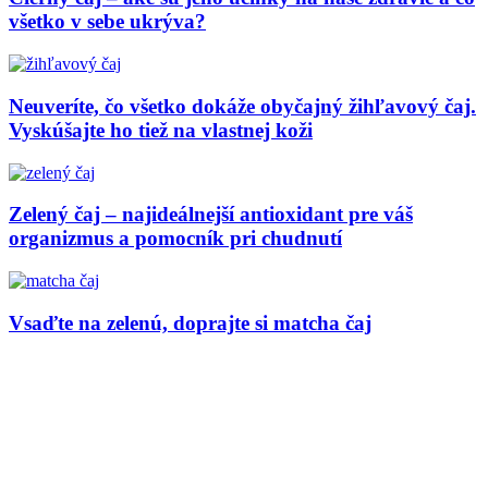
všetko v sebe ukrýva?
Neuveríte, čo všetko dokáže obyčajný žihľavový čaj.
Vyskúšajte ho tiež na vlastnej koži
Zelený čaj – najideálnejší antioxidant pre váš
organizmus a pomocník pri chudnutí
Vsaďte na zelenú, doprajte si matcha čaj