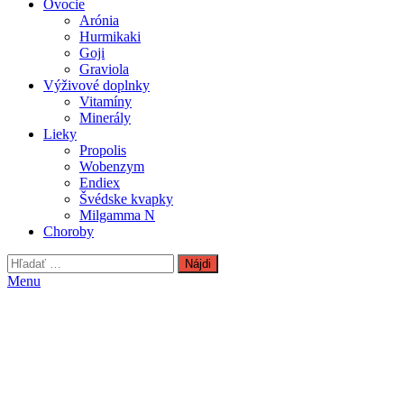
Ovocie
Arónia
Hurmikaki
Goji
Graviola
Výživové doplnky
Vitamíny
Minerály
Lieky
Propolis
Wobenzym
Endiex
Švédske kvapky
Milgamma N
Choroby
Hľadať:
Menu