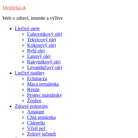
Mediteka.sk
Web o zdraví, imunite a výžive
Liečivé oleje
Ľubovníkový olej
Tekvicový olej
Kokosový olej
Rybí olej
Ľanový olej
Rakytníkový olej
Levanduľový olej
Liečivé rastliny
Echinacea
Maca peruánska
Reishi
Pestrec mariánsky
Ženšen
Zdravé potraviny
Amarant
Chia semienka
Chlorella
Včelí peľ
Zelený jačmeň