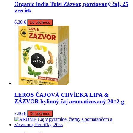
Organic India Tulsi Zázvor, porciovaný čaj, 25
vreciek
6,38
€
Do obchodu
LEROS ČAJOVÁ CHVÍĽKA LIPA &
ZÁZVOR bylinný čaj aromatizovaný 20×2 g
2,86
€
Do obchodu