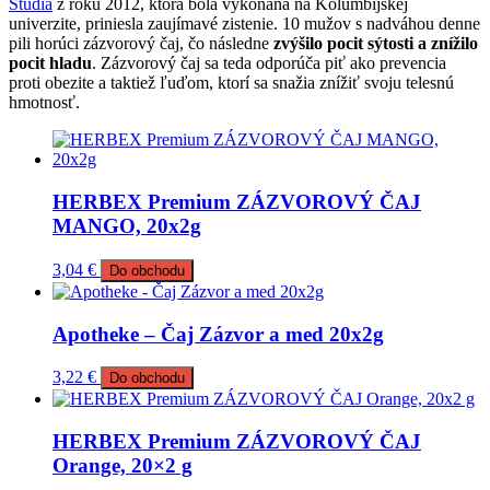
Štúdia
z roku 2012, ktorá bola vykonaná na Kolumbijskej
univerzite, priniesla zaujímavé zistenie. 10 mužov s nadváhou denne
pili horúci zázvorový čaj, čo následne
zvýšilo pocit sýtosti a znížilo
pocit hladu
. Zázvorový čaj sa teda odporúča piť ako prevencia
proti obezite a taktiež ľuďom, ktorí sa snažia znížiť svoju telesnú
hmotnosť.
HERBEX Premium ZÁZVOROVÝ ČAJ
MANGO, 20x2g
3,04
€
Do obchodu
Apotheke – Čaj Zázvor a med 20x2g
3,22
€
Do obchodu
HERBEX Premium ZÁZVOROVÝ ČAJ
Orange, 20×2 g