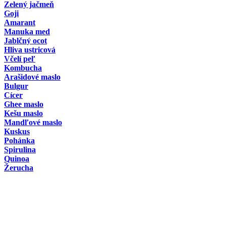
Zelený jačmeň
Goji
Amarant
Manuka med
Jablčný ocot
Hliva ustricová
Včelí peľ
Kombucha
Arašidové maslo
Bulgur
Cícer
Ghee maslo
Kešu maslo
Mandľové maslo
Kuskus
Pohánka
Spirulina
Quinoa
Žerucha