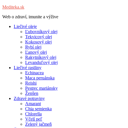
Mediteka.sk
Web o zdraví, imunite a výžive
Liečivé oleje
Ľubovníkový olej
Tekvicový olej
Kokosový olej
Rybí olej
Ľanový olej
Rakytníkový olej
Levanduľový olej
Liečivé rastliny
Echinacea
Maca peruánska
Reishi
Pestrec mariánsky
Ženšen
Zdravé potraviny
Amarant
Chia semienka
Chlorella
Včelí peľ
Zelený jačmeň