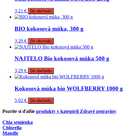
3,21
€
Do obchodu
BIO kokosová múka, 300 g
3,29
€
Do obchodu
NAJTELO Bio kokosová múka 500 g
3,29
€
Do obchodu
Kokosová múka bio WOLFBERRY 1000 g
5,02
€
Do obchodu
Pozrite si ďalšie
produkty v kategórii Zdravé potraviny
Chia semienka
Chlorella
Mandle