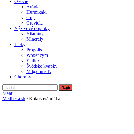
Ovocie
Arónia
Hurmikaki
Goji
Graviola
Výživové doplnky
Vitamíny
Minerály
Lieky
Propolis
Wobenzym
Endiex
Švédske kvapky
Milgamma N
Choroby
Hľadať:
Menu
Mediteka.sk
/ Kokosová múka