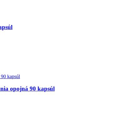
apsúl
a opojná 90 kapsúl