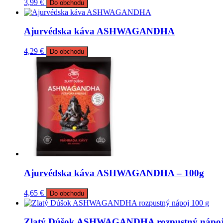
3,99
€
Do obchodu
Ajurvédska káva ASHWAGANDHA
4,29
€
Do obchodu
Ajurvédska káva ASHWAGANDHA – 100g
4,65
€
Do obchodu
Zlatý Dúšok ASHWAGANDHA rozpustný nápoj