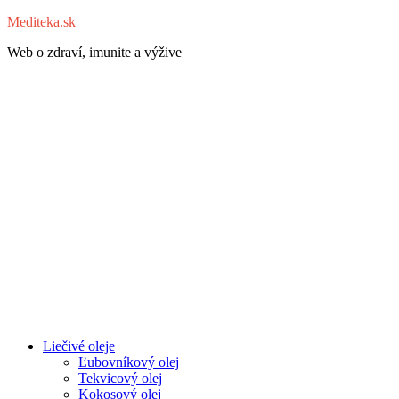
Mediteka.sk
Web o zdraví, imunite a výžive
Liečivé oleje
Ľubovníkový olej
Tekvicový olej
Kokosový olej