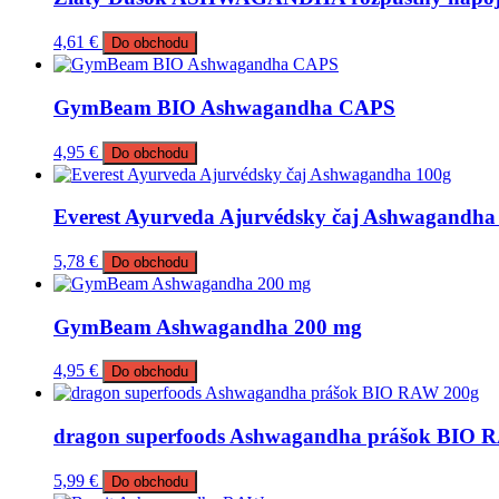
4,61
€
Do obchodu
GymBeam BIO Ashwagandha CAPS
4,95
€
Do obchodu
Everest Ayurveda Ajurvédsky čaj Ashwagandha
5,78
€
Do obchodu
GymBeam Ashwagandha 200 mg
4,95
€
Do obchodu
dragon superfoods Ashwagandha prášok BIO 
5,99
€
Do obchodu