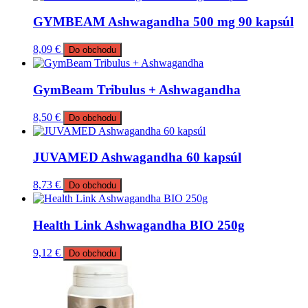
GYMBEAM Ashwagandha 500 mg 90 kapsúl
8,09
€
Do obchodu
GymBeam Tribulus + Ashwagandha
8,50
€
Do obchodu
JUVAMED Ashwagandha 60 kapsúl
8,73
€
Do obchodu
Health Link Ashwagandha BIO 250g
9,12
€
Do obchodu