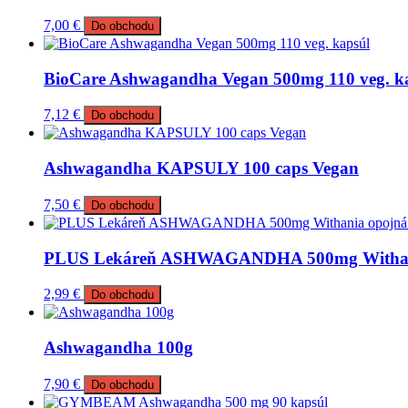
7,00
€
Do obchodu
BioCare Ashwagandha Vegan 500mg 110 veg. k
7,12
€
Do obchodu
Ashwagandha KAPSULY 100 caps Vegan
7,50
€
Do obchodu
PLUS Lekáreň ASHWAGANDHA 500mg Withani
2,99
€
Do obchodu
Ashwagandha 100g
7,90
€
Do obchodu