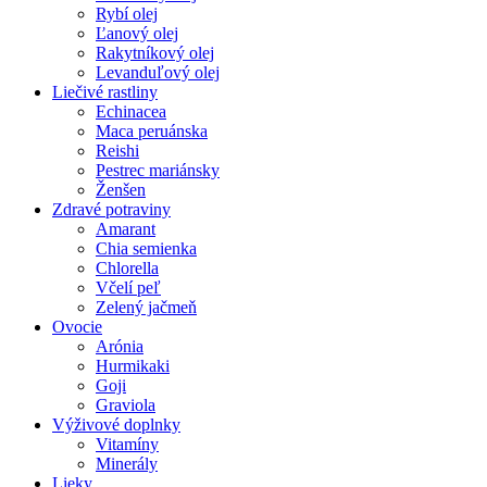
Rybí olej
Ľanový olej
Rakytníkový olej
Levanduľový olej
Liečivé rastliny
Echinacea
Maca peruánska
Reishi
Pestrec mariánsky
Ženšen
Zdravé potraviny
Amarant
Chia semienka
Chlorella
Včelí peľ
Zelený jačmeň
Ovocie
Arónia
Hurmikaki
Goji
Graviola
Výživové doplnky
Vitamíny
Minerály
Lieky