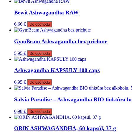
Bewit Ashwagandha RAW
6,66
€
Do obchodu
GymBeam Ashwagandha bez príchute
5,95
€
Do obchodu
Ashwagandha KAPSULY 100 caps
6,95
€
Do obchodu
Salvia Paradise – Ashwagandha BIO tinktúra be
6,98
€
Do obchodu
ORIN ASHWAGANDHA, 60 kapsúl, 37 g