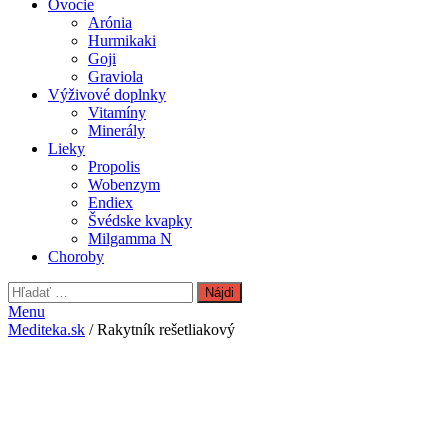
Ovocie
Arónia
Hurmikaki
Goji
Graviola
Výživové doplnky
Vitamíny
Minerály
Lieky
Propolis
Wobenzym
Endiex
Švédske kvapky
Milgamma N
Choroby
Hľadať:
Menu
Mediteka.sk
/ Rakytník rešetliakový