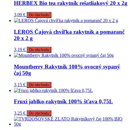
HERBEX Bio tea rakytník rešatliakový 20 x 2g
3,09
€
Do obchodu
LEROS Čajová chvíľka rakytník a pomaranč
20 x 2 g
3,19
€
Do obchodu
Mountberry Rakytník 100% ovocný sypaný
čaj 50g
3,15
€
Do obchodu
Fruxi jablko-rakytník 100% šťava 0,75L
3,25
€
Do obchodu