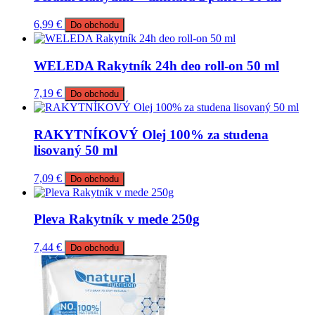
6,99
€
Do obchodu
WELEDA Rakytník 24h deo roll-on 50 ml
7,19
€
Do obchodu
RAKYTNÍKOVÝ Olej 100% za studena
lisovaný 50 ml
7,09
€
Do obchodu
Pleva Rakytník v mede 250g
7,44
€
Do obchodu