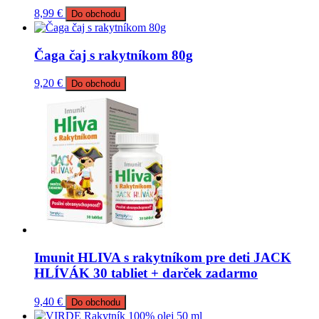
8,99
€
Do obchodu
Čaga čaj s rakytníkom 80g
9,20
€
Do obchodu
Imunit HLIVA s rakytníkom pre deti JACK
HLÍVÁK 30 tabliet + darček zadarmo
9,40
€
Do obchodu