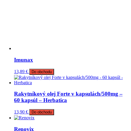
Imunax
13,89
€
Do obchodu
Rakytníkový olej Forte v kapsulách/500mg –
60 kapsúl – Herbatica
13,90
€
Do obchodu
Renovix