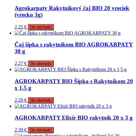
Agrokarpaty Rakytníkový čaj BIO 20 vreciek
(vrecko 3g)
2,25
€
Do obchodu
Čaj šípka s rakytníkom BIO AGROKARPATY
30 g
2,27
€
Do obchodu
AGROKARPATY BIO Šípka s Rakytníkom 20
x 1,5 g
2,29
€
Do obchodu
AGROKARPATY Elixír BIO rakytník 20 x 3 g
2,39
€
Do obchodu