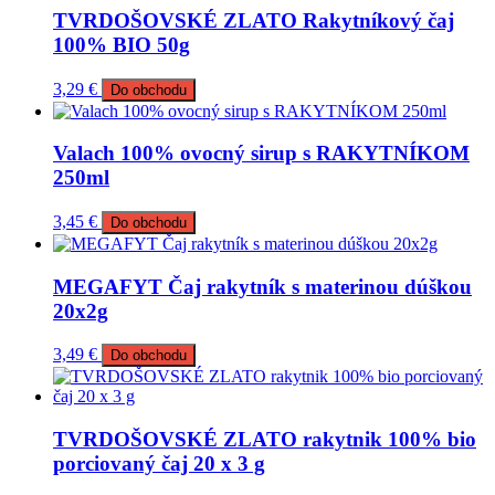
TVRDOŠOVSKÉ ZLATO Rakytníkový čaj
100% BIO 50g
3,29
€
Do obchodu
Valach 100% ovocný sirup s RAKYTNÍKOM
250ml
3,45
€
Do obchodu
MEGAFYT Čaj rakytník s materinou dúškou
20x2g
3,49
€
Do obchodu
TVRDOŠOVSKÉ ZLATO rakytnik 100% bio
porciovaný čaj 20 x 3 g