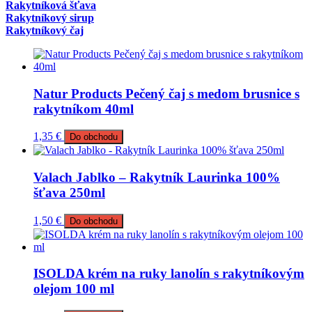
Rakytníková šťava
Rakytníkový sirup
Rakytníkový čaj
Natur Products Pečený čaj s medom brusnice s
rakytníkom 40ml
1,35
€
Do obchodu
Valach Jablko – Rakytník Laurinka 100%
šťava 250ml
1,50
€
Do obchodu
ISOLDA krém na ruky lanolín s rakytníkovým
olejom 100 ml