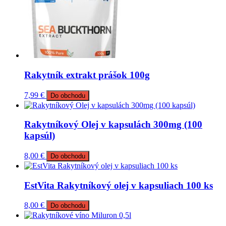
Rakytník extrakt prášok 100g
7,99
€
Do obchodu
Rakytníkový Olej v kapsulách 300mg (100
kapsúl)
8,00
€
Do obchodu
EstVita Rakytníkový olej v kapsuliach 100 ks
8,00
€
Do obchodu