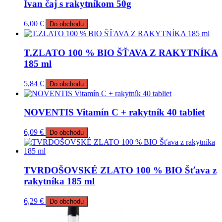
Ivan čaj s rakytníkom 50g
6,00
€
Do obchodu
T.ZLATO 100 % BIO ŠŤAVA Z RAKYTNÍKA
185 ml
5,84
€
Do obchodu
NOVENTIS Vitamín C + rakytník 40 tabliet
6,09
€
Do obchodu
TVRDOŠOVSKÉ ZLATO 100 % BIO Šťava z
rakytníka 185 ml
6,29
€
Do obchodu