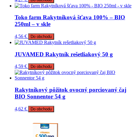
Toko farm Rakytníková šťava 100% – BIO
250ml – v skle
4,56
€
Do obchodu
JUVAMED Rakytník rešetliakový 50 g
4,59
€
Do obchodu
Rakytníkový pôžitok ovocný porciovaný čaj
BIO Sonnentor 54 g
4,62
€
Do obchodu