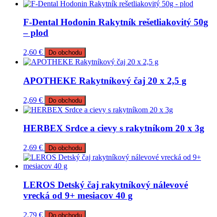
F-Dental Hodonin Rakytník rešetliakovitý 50g
– plod
2,60
€
Do obchodu
APOTHEKE Rakytníkový čaj 20 x 2,5 g
2,69
€
Do obchodu
HERBEX Srdce a cievy s rakytníkom 20 x 3g
2,69
€
Do obchodu
LEROS Detský čaj rakytníkový nálevové
vrecká od 9+ mesiacov 40 g
2,79
€
Do obchodu