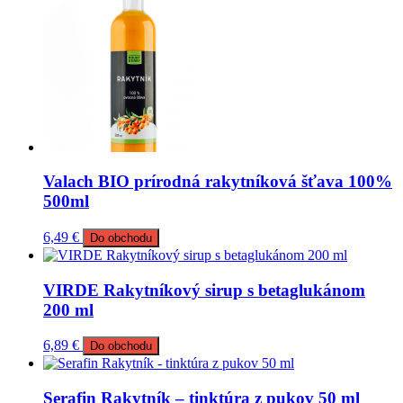
Valach BIO prírodná rakytníková šťava 100%
500ml
6,49
€
Do obchodu
VIRDE Rakytníkový sirup s betaglukánom
200 ml
6,89
€
Do obchodu
Serafin Rakytník – tinktúra z pukov 50 ml