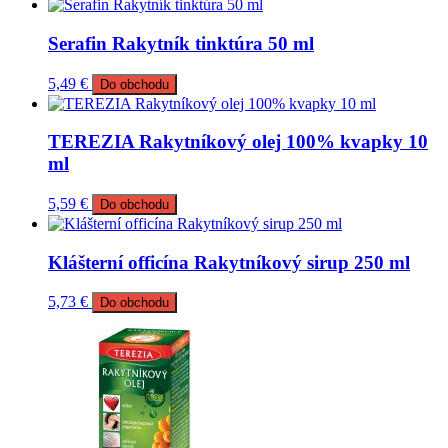
Serafin Rakytník tinktúra 50 ml
5,49
€
Do obchodu
TEREZIA Rakytníkový olej 100% kvapky 10
ml
5,59
€
Do obchodu
Klášterní officína Rakytníkový sirup 250 ml
5,73
€
Do obchodu