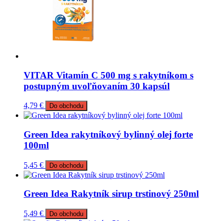
VITAR Vitamín C 500 mg s rakytníkom s
postupným uvoľňovaním 30 kapsúl
4,79
€
Do obchodu
Green Idea rakytníkový bylinný olej forte
100ml
5,45
€
Do obchodu
Green Idea Rakytník sirup trstinový 250ml
5,49
€
Do obchodu