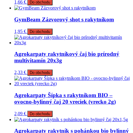
1,66
€
Do obchodu
GymBeam Zázvorový shot s rakytníkom
1,95
€
Do obchodu
Agrokarpaty rakytníkový čaj bio prírodný
multivitamín 20x3g
2,33
€
Do obchodu
Agrokarpaty Šípka s rakytníkom BIO –
ovocno-bylinný čaj 20 vreciek (vrecko 2g)
2,09
€
Do obchodu
Agrokarpaty rakytník s pohánkou bio bylinný