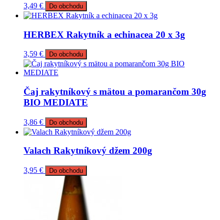
3,49
€
Do obchodu
HERBEX Rakytník a echinacea 20 x 3g
3,59
€
Do obchodu
Čaj rakytníkový s mätou a pomarančom 30g
BIO MEDIATE
3,86
€
Do obchodu
Valach Rakytníkový džem 200g
3,95
€
Do obchodu