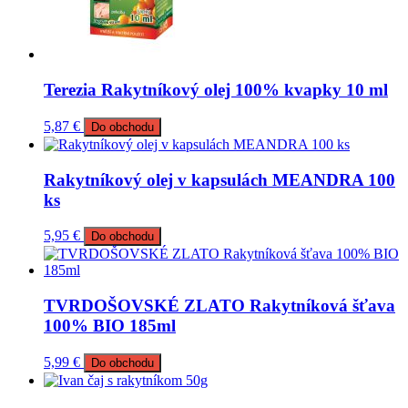
Terezia Rakytníkový olej 100% kvapky 10 ml
5,87
€
Do obchodu
Rakytníkový olej v kapsulách MEANDRA 100
ks
5,95
€
Do obchodu
TVRDOŠOVSKÉ ZLATO Rakytníková šťava
100% BIO 185ml
5,99
€
Do obchodu