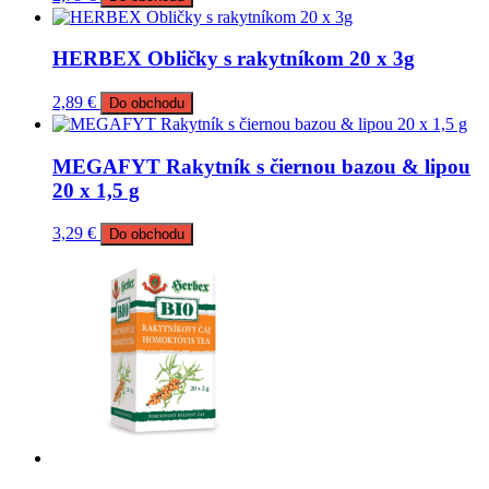
HERBEX Obličky s rakytníkom 20 x 3g
2,89
€
Do obchodu
MEGAFYT Rakytník s čiernou bazou & lipou
20 x 1,5 g
3,29
€
Do obchodu