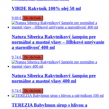
VIRDE Rakytník 100% olej 50 ml
9,69
€
Do obchodu
Natura Siberica Rakytníkový šampón pre
normálné a mastné vlasy – Hĺbkové umývanie
a starostlivosť 400 ml
9,74
€
Do obchodu
Natura Siberica Rakytníkový šampón pre
normálne a mastné vlasy 400 ml
9,74
€
Do obchodu
TEREZIA BabyImun sirup s hlivou a