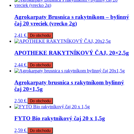
Agrokarpaty Brusnica s rakytníkom – bylinný
čaj 20 vreciek (vrecko 2g)
2,41
€
Do obchodu
APOTHEKE RAKYTNÍKOVÝ ČAJ, 20×2,5g
2,44
€
Do obchodu
Agrokarpaty brusnica s rakytníkom bylinný
čaj 20×1,5g
2,50
€
Do obchodu
FYTO Bio rakytníkový čaj 20 x 1,5g
2,59
€
Do obchodu