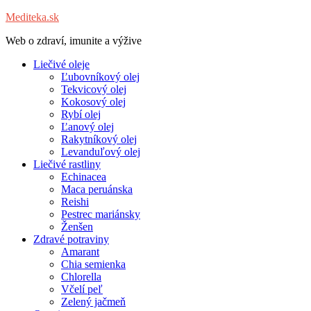
Mediteka.sk
Web o zdraví, imunite a výžive
Liečivé oleje
Ľubovníkový olej
Tekvicový olej
Kokosový olej
Rybí olej
Ľanový olej
Rakytníkový olej
Levanduľový olej
Liečivé rastliny
Echinacea
Maca peruánska
Reishi
Pestrec mariánsky
Ženšen
Zdravé potraviny
Amarant
Chia semienka
Chlorella
Včelí peľ
Zelený jačmeň