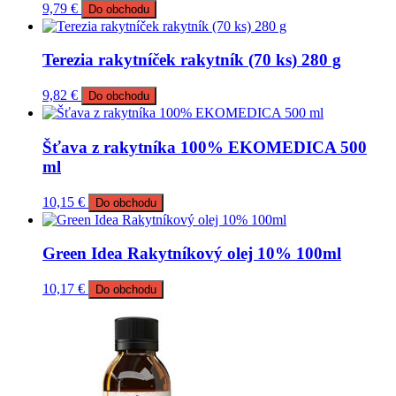
9,79
€
Do obchodu
Terezia rakytníček rakytník (70 ks) 280 g
9,82
€
Do obchodu
Šťava z rakytníka 100% EKOMEDICA 500
ml
10,15
€
Do obchodu
Green Idea Rakytníkový olej 10% 100ml
10,17
€
Do obchodu