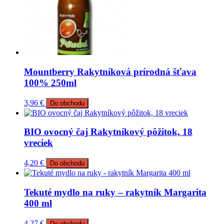
Mountberry Rakytníková prírodná šťava
100% 250ml
3,96
€
Do obchodu
BIO ovocný čaj Rakytníkový pôžitok, 18
vreciek
4,20
€
Do obchodu
Tekuté mydlo na ruky – rakytník Margarita
400 ml
4,27
€
Do obchodu