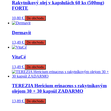
Rakytníkový olej v kapslulách 60 ks (500mg)
FORTE
10,80
€
Do obchodu
Dermavit
13,49
€
Do obchodu
VitaCé
13,49
€
Do obchodu
TEREZIA Hericium erinaceus s rakytníkovým
olejom 30 + 30 kapsúl ZADARMO
13,89
€
Do obchodu