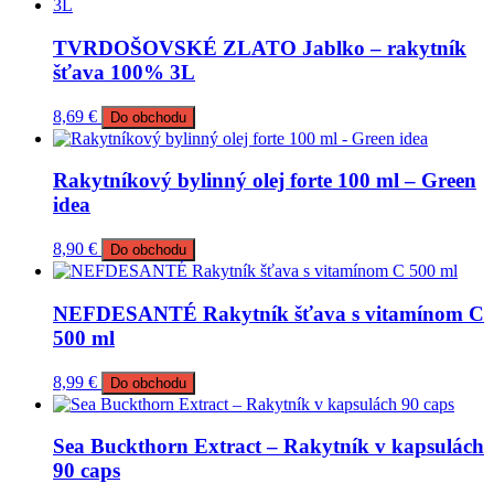
TVRDOŠOVSKÉ ZLATO Jablko – rakytník
šťava 100% 3L
8,69
€
Do obchodu
Rakytníkový bylinný olej forte 100 ml – Green
idea
8,90
€
Do obchodu
NEFDESANTÉ Rakytník šťava s vitamínom C
500 ml
8,99
€
Do obchodu
Sea Buckthorn Extract – Rakytník v kapsulách
90 caps