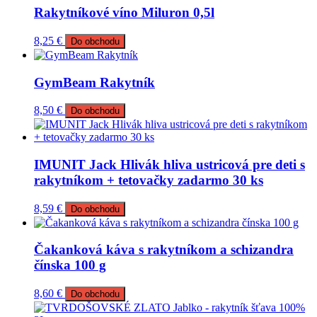
Rakytníkové víno Miluron 0,5l
8,25
€
Do obchodu
GymBeam Rakytník
8,50
€
Do obchodu
IMUNIT Jack Hlivák hliva ustricová pre deti s
rakytníkom + tetovačky zadarmo 30 ks
8,59
€
Do obchodu
Čakanková káva s rakytníkom a schizandra
čínska 100 g
8,60
€
Do obchodu