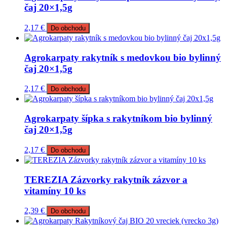
čaj 20×1,5g
2,17
€
Do obchodu
Agrokarpaty rakytník s medovkou bio bylinný
čaj 20×1,5g
2,17
€
Do obchodu
Agrokarpaty šípka s rakytníkom bio bylinný
čaj 20×1,5g
2,17
€
Do obchodu
TEREZIA Zázvorky rakytník zázvor a
vitamíny 10 ks
2,39
€
Do obchodu