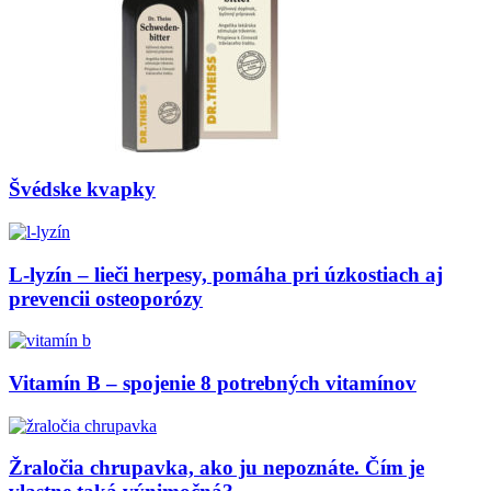
Švédske kvapky
L-lyzín – lieči herpesy, pomáha pri úzkostiach aj
prevencii osteoporózy
Vitamín B – spojenie 8 potrebných vitamínov
Žraločia chrupavka, ako ju nepoznáte. Čím je