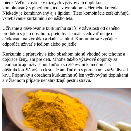
miere. Veľmi často je v rôznych výživových doplnkoch
kombinovaný s piperínom, teda z extraktom z čierneho korenia.
Niekedy je kombinovaný aj s lipidmi. Tieto kombinácie zefektívňujú
vstrebávanie kurkumínu do nášho tela.
Užívanie a dávkovanie kurkumínu sa líši v závislosti od daného
produktu s jeho obsahom, preto by ste mali sledovať údaje o
dávkovaní na výrobku a riadiť sa nimi. Kurkumín sa zvyčajne
odporúča užívať s jedlom alebo po jedle.
Kurkumín a prípravky s jeho obsahom nie sú vhodné pre tehotné a
dojčiace ženy, ani pre deti. Mnohé takéto výživové doplnky sa
neodporúčajú užívať ani ľuďom so žlčovými kameňmi či s
obštrukciou žlčových ciest, ale ani ľuďom s poruchami zrážanlivosti
krvi. Prípravky s obsahom kurkumínu sú len výživovými doplnkami
a v žiadnom prípade nenahrádzajú pestrú stravu.