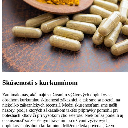
Skúsenosti s kurkumínom
Zaujímalo nás, aké majú s užívaním výživových doplnkov s
obsahom kurkumínu skúsenosti zákazníci, a tak sme sa pozreli na
niekoľko zákazníckych recenzií. Medzi skúsenosťami sme našli
názory, podľa ktorých zákazníkom takéto prípravky pomohli pri
bolestiach kĺbov či pri vysokom cholesterole. Niektorí sa podelili aj
o skúsenosť so zlepšeným trávením po užívaní výživových
doplnkov s obsahom kurkumínu. Môžeme teda povedať, že vo