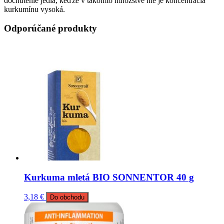
dochutenie jedla, keďže v takomto množstve nie je koncentrácia
kurkumínu vysoká.
Odporúčané produkty
Kurkuma mletá BIO SONNENTOR 40 g
3,18
€
Do obchodu