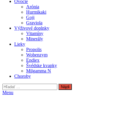
Ovocie
Arónia
Hurmikaki
Goji
Graviola
Výživové doplnky
Vitamíny
Minerály
Lieky
Propolis
Wobenzym
Endiex
Švédske kvapky
Milgamma N
Choroby
Hľadať:
Menu