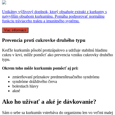
Unikátny výživový doplnok, ktorý obsahuje extrakt z kurkumy s
najvyšším obsahom kurkumínu. Pomáha podporovať normálnu
funkciu tráviaceho traktu a imunitného systému.
Viac informácií
Prevencia proti cukrovke druhého typu
Keďže kurkumín pôsobí protizápalovo a udržuje stabilnú hladinu
cukru v krvi, môže pomôcť ako prevencia vzniku cukrovky druhého
typu.
Okrem toho môže kurkumín pomôcť aj pri:
zmierňovaní príznakov predmenštruačného syndrómu
syndróme dráždivého čreva
bolestiach hlavy
akné
Ako ho užívať a aké je dávkovanie?
Sám o sebe sa kurkumín vstrebáva do organizmu len vo veľmi malej