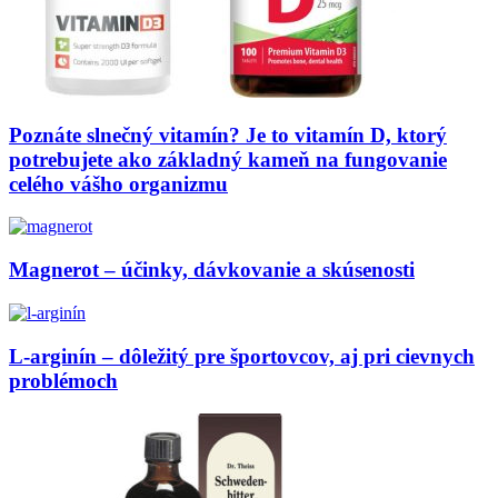
Poznáte slnečný vitamín? Je to vitamín D, ktorý
potrebujete ako základný kameň na fungovanie
celého vášho organizmu
Magnerot – účinky, dávkovanie a skúsenosti
L-arginín – dôležitý pre športovcov, aj pri cievnych
problémoch