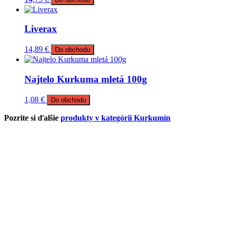
Liverax
14,89
€
Do obchodu
Najtelo Kurkuma mletá 100g
1,08
€
Do obchodu
Pozrite si ďalšie
produkty v kategórii Kurkumín