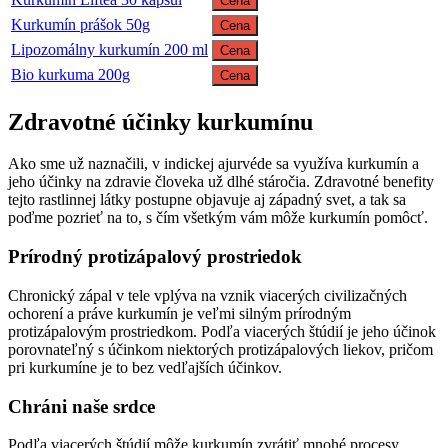
Cena
Kurkumín prášok 50g
Cena
Lipozomálny kurkumín 200 ml
Cena
Bio kurkuma 200g
Cena
Zdravotné účinky kurkumínu
Ako sme už naznačili, v indickej ajurvéde sa využíva kurkumín a
jeho účinky na zdravie človeka už dlhé stáročia. Zdravotné benefity
tejto rastlinnej látky postupne objavuje aj západný svet, a tak sa
poďme pozrieť na to, s čím všetkým vám môže kurkumín pomôcť.
Prírodný protizápalový prostriedok
Chronický zápal v tele vplýva na vznik viacerých civilizačných
ochorení a práve kurkumín je veľmi silným prírodným
protizápalovým prostriedkom. Podľa viacerých štúdií je jeho účinok
porovnateľný s účinkom niektorých protizápalových liekov, pričom
pri kurkumíne je to bez vedľajších účinkov.
Chráni naše srdce
Podľa viacerých štúdií môže kurkumín zvrátiť mnohé procesy