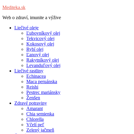
Mediteka.sk
Web o zdraví, imunite a výžive
Liečivé oleje
Ľubovníkový olej
Tekvicový olej
Kokosový olej
Rybí olej
Ľanový olej
Rakytníkový olej
Levanduľový olej
Liečivé rastliny
Echinacea
Maca peruánska
Reishi
Pestrec mariánsky
Ženšen
Zdravé potraviny
Amarant
Chia semienka
Chlorella
Včelí peľ
Zelený jačmeň