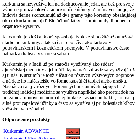
kurkuma sa nevyužíva len na dochucovanie jedál, ale tiež pre svoje
výborné protizápalové a antioxidačné účinky. Zaujímavosťou je, že
Indovia denne skonzumujú až dva gramy tejto koreniny obsahujúcej
okrem kurkumínu aj ďalšie účinné látky – karotenoidy, limonén a
organické kyseliny.
Kurkumín je zložka, ktorá spôsobuje typické silno žlté až oranžové
sfarbenie kurkumy, a tak sa často používa ako farbivo v
potravinárskom i kozmetickom priemysle. V potravinárstve často
nahrádza drahší a vzácnejší šafrán.
Kurkumín je v Indii už po stáročia využívaný ako súčasť
ajurvédskej medicíny a jeho účinky na naše zdravie sa využívajú už
aj u nás. Kurkumín je totiž súčasťou rôznych výživových doplnkov
a nájdete ho najčastejšie vo forme kapsúl či tabliet alebo prášku.
Nachádza sa aj v rôznych korenistých instantných nápojoch. V
tradičnej indickej medicíne sa využíva napríklad ako prostriedok na
udržanie a obnovenie normálnej funkcie tráviaceho traktu, no má aj
silné protizápalové účinky a často sa využíva aj pri bolestiach kĺbov
spôsobených zápalmi.
Odporúčané produkty
Kurkumin ADVANCE
Cena
Kurkumín Liftea 30 kapsúl