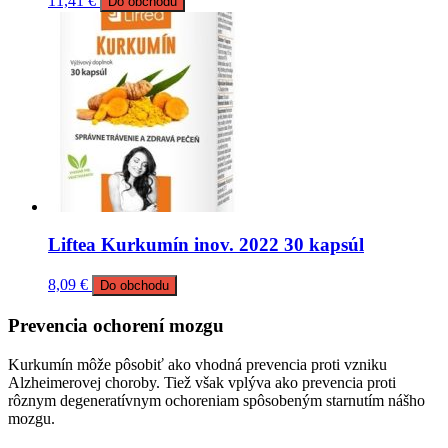
11,41
€
Do obchodu
Liftea Kurkumín inov. 2022 30 kapsúl
8,09
€
Do obchodu
Prevencia ochorení mozgu
Kurkumín môže pôsobiť ako vhodná prevencia proti vzniku
Alzheimerovej choroby. Tiež však vplýva ako prevencia proti
rôznym degeneratívnym ochoreniam spôsobeným starnutím nášho
mozgu.