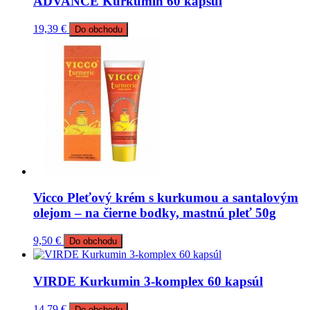
ADVANCE Kurkumin 60 kapsúl
19,39
€
Do obchodu
Vicco Pleťový krém s kurkumou a santalovým
olejom – na čierne bodky, mastnú pleť 50g
9,50
€
Do obchodu
VIRDE Kurkumin 3-komplex 60 kapsúl
14,79
€
Do obchodu