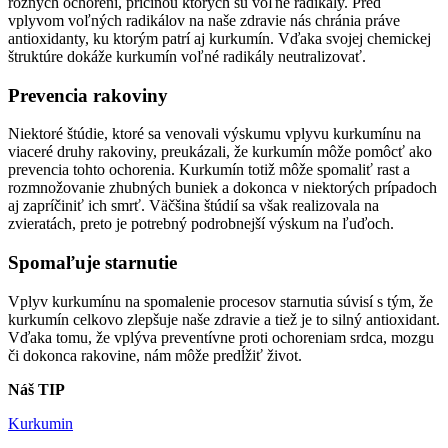
rôznych ochorení, príčinou ktorých sú voľné radikály. Pred
vplyvom voľných radikálov na naše zdravie nás chránia práve
antioxidanty, ku ktorým patrí aj kurkumín. Vďaka svojej chemickej
štruktúre dokáže kurkumín voľné radikály neutralizovať.
Prevencia rakoviny
Niektoré štúdie, ktoré sa venovali výskumu vplyvu kurkumínu na
viaceré druhy rakoviny, preukázali, že kurkumín môže pomôcť ako
prevencia tohto ochorenia. Kurkumín totiž môže spomaliť rast a
rozmnožovanie zhubných buniek a dokonca v niektorých prípadoch
aj zapríčiniť ich smrť. Väčšina štúdií sa však realizovala na
zvieratách, preto je potrebný podrobnejší výskum na ľuďoch.
Spomaľuje starnutie
Vplyv kurkumínu na spomalenie procesov starnutia súvisí s tým, že
kurkumín celkovo zlepšuje naše zdravie a tiež je to silný antioxidant.
Vďaka tomu, že vplýva preventívne proti ochoreniam srdca, mozgu
či dokonca rakovine, nám môže predĺžiť život.
Náš TIP
Kurkumin