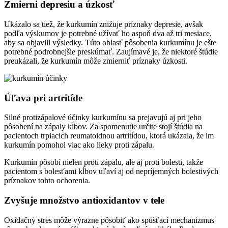
Zmierni depresiu a úzkosť
Ukázalo sa tiež, že kurkumín znižuje príznaky depresie, avšak
podľa výskumov je potrebné užívať ho aspoň dva až tri mesiace,
aby sa objavili výsledky. Túto oblasť pôsobenia kurkumínu je ešte
potrebné podrobnejšie preskúmať. Zaujímavé je, že niektoré štúdie
preukázali, že kurkumín môže zmierniť príznaky úzkosti.
Úľava pri artritíde
Silné protizápalové účinky kurkumínu sa prejavujú aj pri jeho
pôsobení na zápaly kĺbov. Za spomenutie určite stojí štúdia na
pacientoch trpiacich reumatoidnou artritídou, ktorá ukázala, že im
kurkumín pomohol viac ako lieky proti zápalu.
Kurkumín pôsobí nielen proti zápalu, ale aj proti bolesti, takže
pacientom s bolesťami kĺbov uľaví aj od nepríjemných bolestivých
príznakov tohto ochorenia.
Zvyšuje množstvo antioxidantov v tele
Oxidačný stres môže výrazne pôsobiť ako spúšťací mechanizmus