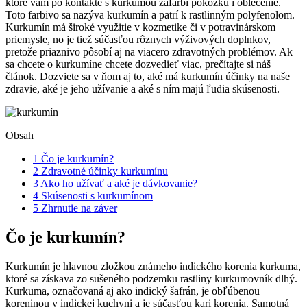
ktoré vám po kontakte s kurkumou zafarbí pokožku i oblečenie.
Toto farbivo sa nazýva kurkumín a patrí k rastlinným polyfenolom.
Kurkumín má široké využitie v kozmetike či v potravinárskom
priemysle, no je tiež súčasťou rôznych výživových doplnkov,
pretože priaznivo pôsobí aj na viacero zdravotných problémov. Ak
sa chcete o kurkumíne chcete dozvedieť viac, prečítajte si náš
článok. Dozviete sa v ňom aj to, aké má kurkumín účinky na naše
zdravie, aké je jeho užívanie a aké s ním majú ľudia skúsenosti.
Obsah
1
Čo je kurkumín?
2
Zdravotné účinky kurkumínu
3
Ako ho užívať a aké je dávkovanie?
4
Skúsenosti s kurkumínom
5
Zhrnutie na záver
Čo je kurkumín?
Kurkumín je hlavnou zložkou známeho indického korenia kurkuma,
ktoré sa získava zo sušeného podzemku rastliny kurkumovník dlhý.
Kurkuma, označovaná aj ako indický šafrán, je obľúbenou
koreninou v indickej kuchyni a je súčasťou kari korenia. Samotná