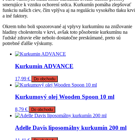
smerujúce k vzniku ochorení srdca. Kurkumín pomáha zlepšovať
funkciu našich ciev, čím vplýva aj na reguláciu vysokého tlaku krvi
a iné faktory.
Okrem toho boli spozorované aj vplyvy kurkumínu na znižovanie
hladiny cholesterolu v krvi, avšak toto pôsobenie kurkumínu na
ľudské zdravie ešte nebolo dostatočne preskúmané, preto sú
potrebné ďalšie výskumy.
Kurkumin ADVANCE
17,99
€
Do obchodu
Kurkumový olej Wooden Spoon 10 ml
8,79
€
Do obchodu
Adelle Davis liposomálny kurkumín 200 ml