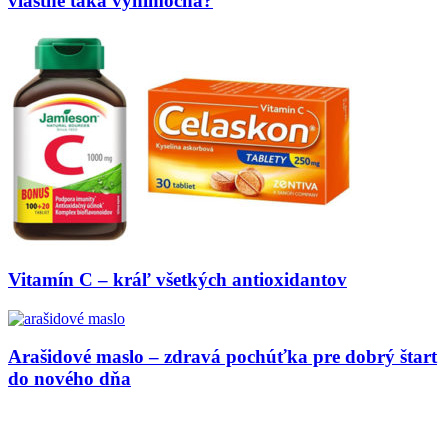
vlastne taká výnimočná?
Vitamín C – kráľ všetkých antioxidantov
Arašidové maslo – zdravá pochúťka pre dobrý štart
do nového dňa