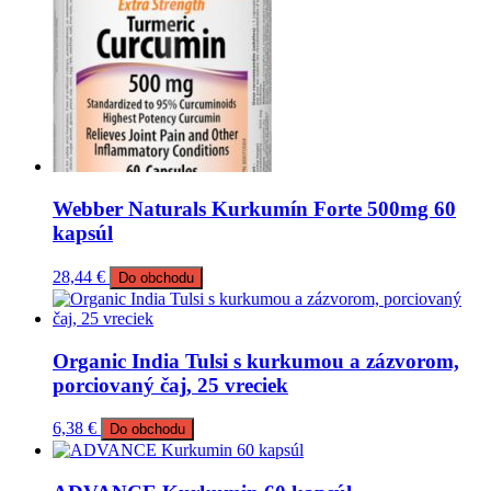
Webber Naturals Kurkumín Forte 500mg 60
kapsúl
28,44
€
Do obchodu
Organic India Tulsi s kurkumou a zázvorom,
porciovaný čaj, 25 vreciek
6,38
€
Do obchodu