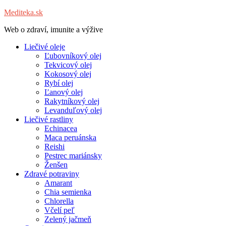
Mediteka.sk
Web o zdraví, imunite a výžive
Liečivé oleje
Ľubovníkový olej
Tekvicový olej
Kokosový olej
Rybí olej
Ľanový olej
Rakytníkový olej
Levanduľový olej
Liečivé rastliny
Echinacea
Maca peruánska
Reishi
Pestrec mariánsky
Ženšen
Zdravé potraviny
Amarant
Chia semienka
Chlorella
Včelí peľ
Zelený jačmeň