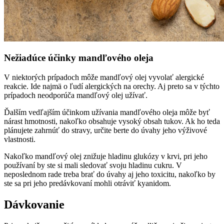
Nežiadúce účinky mandľového oleja
V niektorých prípadoch môže mandľový olej vyvolať alergické
reakcie. Ide najmä o ľudí alergických na orechy. Aj preto sa v týchto
prípadoch neodporúča mandľový olej užívať.
Ďalším vedľajším účinkom užívania mandľového oleja môže byť
nárast hmotnosti, nakoľko obsahuje vysoký obsah tukov. Ak ho teda
plánujete zahrnúť do stravy, určite berte do úvahy jeho výživové
vlastnosti.
Nakoľko mandľový olej znižuje hladinu glukózy v krvi, pri jeho
používaní by ste si mali sledovať svoju hladinu cukru. V
neposlednom rade treba brať do úvahy aj jeho toxicitu, nakoľko by
ste sa pri jeho predávkovaní mohli otráviť kyanidom.
Dávkovanie