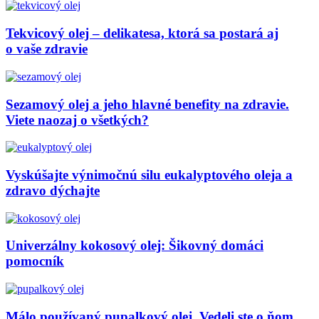
Tekvicový olej – delikatesa, ktorá sa postará aj
o vaše zdravie
Sezamový olej a jeho hlavné benefity na zdravie.
Viete naozaj o všetkých?
Vyskúšajte výnimočnú silu eukalyptového oleja a
zdravo dýchajte
Univerzálny kokosový olej: Šikovný domáci
pomocník
Málo používaný pupalkový olej. Vedeli ste o ňom