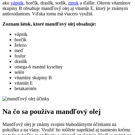
ako
vápnik
, horčík, draslík, sodík,
zinok
a ďalšie. Okrem vitamínov
skupiny B obsahuje mandľový olej aj vitamín E, ktorý je známym
antioxidantom. Vďaka tomu má viacero využití.
Zoznam látok, ktoré mandľový olej obsahuje:
vápnik
horčík
železo
meď
fosfor
draslík
omega-6 mastné kyseliny
selén
vitamíny skupiny B
vitamín E
betakarotén
Na čo sa používa mandľový olej
Mandľový olej je známy svojimi blahodárnymi účinkami na
pokožku a na vlasy. Využiť ho môžete napríklad aj namiesto krému