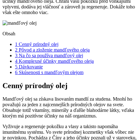
účinky mandľového oleja. Chráni vašu pokožku pred vonkajšími
vplyvmi, dodáva jej vláčnosť a zároveň ju regeneruje. Dokáže toho
však ešte omnoho viac.
Obsah
1
Cenný prírodný olej
2
Pôvod a zloženie mandľového oleja
3
Na čo sa používa mandľový olej
4
Komplexné účinky mandľového oleja
5
Dávkovanie
6
Skúsenosti s mandľovým olejom
Cenný prírodný olej
Mandľový olej sa získava lisovaním mandlí za studena. Mnohí ho
považujú za jeden z najcennejších prírodných olejov na svete.
Obsahuje totiž vitamíny, minerály a ďalšie blahodárne látky, vďaka
ktorým má pozitívne účinky na náš organizmus.
Vyživuje a regeneruje pokožku a vlasy a takisto napomáha
imunitnému systému. Vo svete prírodnej kozmetiky však vôbec nie
je novinkou. Pochádza z Číny a jeho účinky poznali už v staroveku,