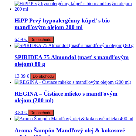
HiPP Prvý hypoalergénny kúpeľ s bio
mandľovým olejom 200 ml
6,59
€
Do obchodu
SPIRIDEA 75 Almondol (masť s mandľovým
olejom) 80 g
13,39
€
Do obchodu
REGINA – Čistiace mlieko s mandľovým
olejom (200 ml)
3,80
€
Do obchodu
Aroma Šampón Mandľový olej & kokosové