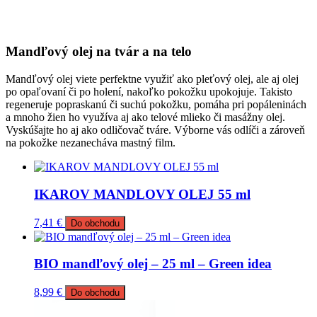
Mandľový olej na tvár a na telo
Mandľový olej viete perfektne využiť ako pleťový olej, ale aj olej
po opaľovaní či po holení, nakoľko pokožku upokojuje. Takisto
regeneruje popraskanú či suchú pokožku, pomáha pri popáleninách
a mnoho žien ho využíva aj ako telové mlieko či masážny olej.
Vyskúšajte ho aj ako odličovač tváre. Výborne vás odlíči a zároveň
na pokožke nezanecháva mastný film.
IKAROV MANDLOVY OLEJ 55 ml
7,41
€
Do obchodu
BIO mandľový olej – 25 ml – Green idea
8,99
€
Do obchodu