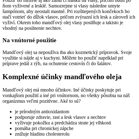
Použiť ho môžete aj ako zábal či masku na vlasy, pričom budú po
ňom vyživené a lesklé. Samozrejme si vlasy následne umyte
šampónom, aby neostali mastné. Pri rozštiepených končekoch ho
stačí votrieť do dĺžok vlasov, pričom zvýrazní ich lesk a zároveň ich
vyživí. Okrem toho mandľový olej vlasy posilňuje a takisto je
vhodný na posilnenie nechtov.
Na vnútorné použitie
Mandľový olej sa nepoužíva iba ako kozmetický prípravok. Svoje
využitie si nájde aj v kuchyni. Môžete ho použiť napríklad pri
príprave jedál z rýb, na ochutenie cestovín či do šalátov.
Komplexné účinky mandľového oleja
Mandľový olej má mnoho účinkov. Iné účinky poskytuje pri
vonkajšom použití a iné pri vnútornom, no všetky pôsobia na náš
organizmus veľmi pozitívne. Aké to sú?
je prírodným antioxidantom
podporuje zdravie, rast a lesk vlasov a nechtov
vyživuje pokožku a predchádza strate jej vlhkosti
pomáha pri chronickej zápche
znižuje hladinu cholesterolu