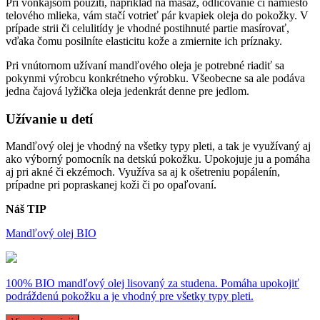
Pri vonkajšom použití, napríklad na masáž, odličovanie či namiesto
telového mlieka, vám stačí votrieť pár kvapiek oleja do pokožky. V
prípade strii či celulitídy je vhodné postihnuté partie masírovať,
vďaka čomu posilníte elasticitu kože a zmiernite ich príznaky.
Pri vnútornom užívaní mandľového oleja je potrebné riadiť sa
pokynmi výrobcu konkrétneho výrobku. Všeobecne sa ale podáva
jedna čajová lyžička oleja jedenkrát denne pre jedlom.
Užívanie u detí
Mandľový olej je vhodný na všetky typy pleti, a tak je využívaný aj
ako výborný pomocník na detskú pokožku. Upokojuje ju a pomáha
aj pri akné či ekzémoch. Využíva sa aj k ošetreniu popálenín,
prípadne pri popraskanej koži či po opaľovaní.
Náš TIP
Mandľový olej BIO
100% BIO mandľový olej lisovaný za studena. Pomáha upokojiť
podráždenú pokožku a je vhodný pre všetky typy pleti.