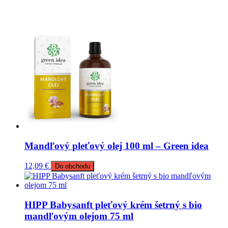
Mandľový pleťový olej 100 ml – Green idea
12,09
€
Do obchodu
HIPP Babysanft pleťový krém šetrný s bio
mandľovým olejom 75 ml