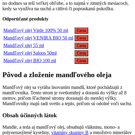
no dodnes sa teší veľkej obľube, a to najmä v zimných mesiacoch,
kedy sa využíva na suchú a citlivú či popraskanú pokožku.
Odporúčané produkty
Mandľový olej Virde 100% 50 ml
Cena
Mandľový olej VENIRA BIO 50 ml
Cena
Mandľový olej 55 ml
Cena
Mandľový olej Saloos 50ml
Cena
Mandľový olej BIO 100 ml
Cena
Pôvod a zloženie mandľového oleja
Mandľový olej sa vyrába lisovaním mandlí, ktoré pochádzajú z
mandľovníka. Tento strom je svetlomilný a dorastá do výšky až 8
metrov, pričom šľachtené stromy dorastajú do menšej výšky.
Mandľovníky majú radi svetlo a teplo, pričom sú odolné voči suchu.
Obsah účinných látok
Mandle, a teda aj mandľový olej, obsahujú vlákninu, mono- a
polynenasýtené kyseliny,
vitamíny skupiny B
a množstvo minerálov