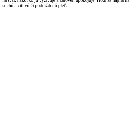
na tvár, nakoľko ju vyživuje a zároveň upokojuje. Hodí sa najmä na
suchú a citlivú či podráždenú pleť.