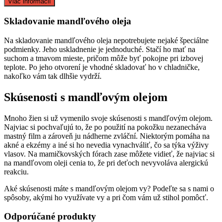
Viac informácií
Skladovanie mandľového oleja
Na skladovanie mandľového oleja nepotrebujete nejaké špeciálne
podmienky. Jeho uskladnenie je jednoduché. Stačí ho mať na
suchom a tmavom mieste, pričom môže byť pokojne pri izbovej
teplote. Po jeho otvorení je vhodné skladovať ho v chladničke,
nakoľko vám tak dlhšie vydrží.
Skúsenosti s mandľovým olejom
Mnoho žien si už vymenilo svoje skúsenosti s mandľovým olejom.
Najviac si pochvaľujú to, že po použití na pokožku nezanecháva
mastný film a zároveň ju nádherne zvláční. Niektorým pomáha na
akné a ekzémy a iné si ho nevedia vynachváliť, čo sa týka výživy
vlasov. Na mamičkovských fórach zase môžete vidieť, že najviac si
na mandľovom oleji cenia to, že pri deťoch nevyvoláva alergickú
reakciu.
Aké skúsenosti máte s mandľovým olejom vy? Podeľte sa s nami o
spôsoby, akými ho využívate vy a pri čom vám už stihol pomôcť.
Odporúčané produkty