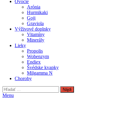
Ovocie
Arónia
Hurmikaki
Goji
Graviola
Výživové doplnky
Vitamíny
Minerály
Lieky
Propolis
Wobenzym
Endiex
Švédske kvapky
Milgamma N
Choroby
Hľadať:
Menu