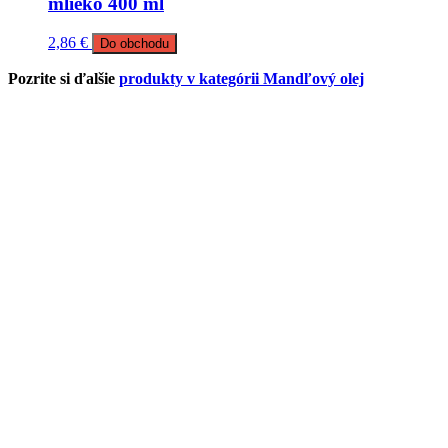
mlieko 400 ml
2,86
€
Do obchodu
Pozrite si ďalšie
produkty v kategórii Mandľový olej