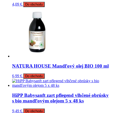
4,09
€
Do obchodu
NATURA HOUSE Mandľový olej BIO 100 ml
6,99
€
Do obchodu
HiPP Babysanft zart pflegend vlhčené obrúsky
s bio mandľovým olejom 5 x 48 ks
9,49
€
Do obchodu