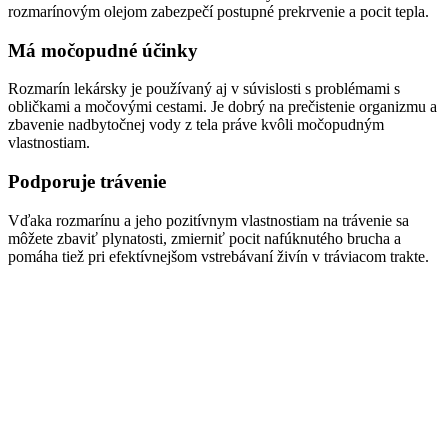
rozmarínovým olejom zabezpečí postupné prekrvenie a pocit tepla.
Má močopudné účinky
Rozmarín lekársky je používaný aj v súvislosti s problémami s
obličkami a močovými cestami. Je dobrý na prečistenie organizmu a
zbavenie nadbytočnej vody z tela práve kvôli močopudným
vlastnostiam.
Podporuje trávenie
Vďaka rozmarínu a jeho pozitívnym vlastnostiam na trávenie sa
môžete zbaviť plynatosti, zmierniť pocit nafúknutého brucha a
pomáha tiež pri efektívnejšom vstrebávaní živín v tráviacom trakte.