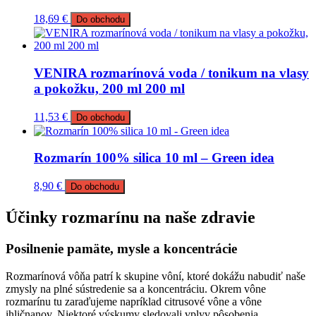
18,69
€
Do obchodu
VENIRA rozmarínová voda / tonikum na vlasy
a pokožku, 200 ml 200 ml
11,53
€
Do obchodu
Rozmarín 100% silica 10 ml – Green idea
8,90
€
Do obchodu
Účinky rozmarínu na naše zdravie
Posilnenie pamäte, mysle a koncentrácie
Rozmarínová vôňa patrí k skupine vôní, ktoré dokážu nabudiť naše
zmysly na plné sústredenie sa a koncentráciu. Okrem vône
rozmarínu tu zaraďujeme napríklad citrusové vône a vône
ihličnanov. Niektoré výskumy sledovali vplyv pôsobenia