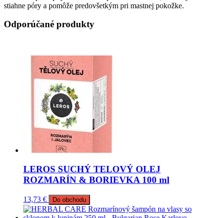
stiahne póry a pomôže predovšetkým pri mastnej pokožke.
Odporúčané produkty
LEROS SUCHÝ TELOVÝ OLEJ
ROZMARÍN & BORIEVKA 100 ml
13,73
€
Do obchodu