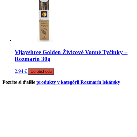
Vijayshree Golden Živicové Vonné Tyčinky –
Rozmarín 30g
2,94
€
Do obchodu
Pozrite si ďalšie
produkty v kategórii Rozmarín lekársky