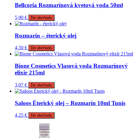
Bellcoria Rozmarínová kvetová voda 50ml
5,90
€
Do obchodu
Rozmarín – éterický olej
4,50
€
Do obchodu
Bione Cosmetics Vlasová voda Rozmarínový
elixír 215ml
3,07
€
Do obchodu
Saloos Éterický olej – Rozmarín 10ml Tunis
4,25
€
Do obchodu