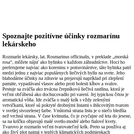
Spoznajte pozitívne účinky rozmarínu
lekárskeho
Rozmarín lekársky, lat. Rosmarinus officinalis, v preklade „morská
rosa“, môžete nájsť ako bylinku v každom záhradníctve. Hoci ho
preferujeme najviac ako koreninu v potravinárstve, táto bylinka patrí
medzi jednu z najviac populárnych liečivých bylín na svete. Jeho
blahodárne účinky na zdravie sa prejavujú napríklad pri zlepšení
pamäte, vypadávaní vlasov alebo proti bolesti kĺbov a svalov.
Pestuje sa zväčša ako trvácna črepníková liečivá rastlina, ktorá je
veľmi obľúbená ako dochucovadlo pri varení. Jej typickou črtou je
aromatická vôňa. Ide zväčša o malý krík s vždy zelenými
vetvičkami, ktoré sú pokryté drobnými listami s ihlicovitým tvarom
v svetlej sivozelenej farbe. Vnútorná strana listu je o niečo bledšia
než vrchná strana. V čase kvitnutia, čo je zvyčajne od leta do jesene,
sa na kríčku objavujú malé svetlo-modré alebo fialové kvety.
Tvarovo je rozmarín veľmi tvarovateľný krík. Preto sa používa aj
ako živý plot najmä v teplých klimatických podmienkach