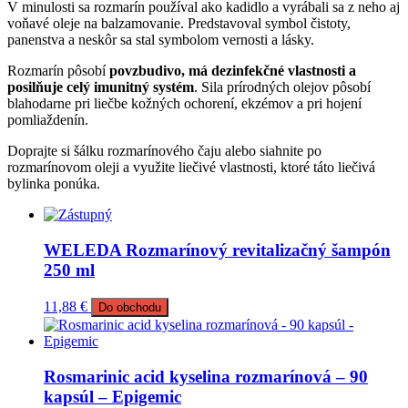
V minulosti sa rozmarín používal ako kadidlo a vyrábali sa z neho aj
voňavé oleje na balzamovanie. Predstavoval symbol čistoty,
panenstva a neskôr sa stal symbolom vernosti a lásky.
Rozmarín pôsobí
povzbudivo, má dezinfekčné vlastnosti a
posilňuje celý imunitný systém
. Sila prírodných olejov pôsobí
blahodarne pri liečbe kožných ochorení, ekzémov a pri hojení
pomliaždenín.
Doprajte si šálku rozmarínového čaju alebo siahnite po
rozmarínovom oleji a využite liečivé vlastnosti, ktoré táto liečivá
bylinka ponúka.
WELEDA Rozmarínový revitalizačný šampón
250 ml
11,88
€
Do obchodu
Rosmarinic acid kyselina rozmarínová – 90
kapsúl – Epigemic