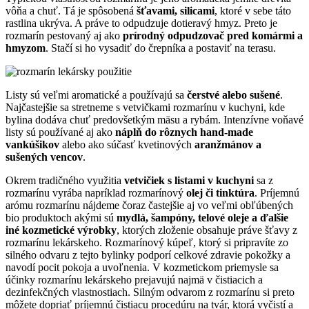
vôňa a chuť. Tá je spôsobená
šťavami, silicami
, ktoré v sebe táto
rastlina ukrýva. A práve to odpudzuje dotieravý hmyz. Preto je
rozmarín pestovaný aj ako
prírodný odpudzovač pred komármi a
hmyzom
. Stačí si ho vysadiť do črepníka a postaviť na terasu.
Listy sú veľmi aromatické a používajú sa
čerstvé alebo sušené
.
Najčastejšie sa stretneme s vetvičkami rozmarínu v kuchyni, kde
bylina dodáva chuť predovšetkým mäsu a rybám. Intenzívne voňavé
listy sú používané aj ako
náplň do rôznych hand-made
vankúšikov
alebo ako súčasť kvetinových
aranžmánov a
sušených vencov
.
Okrem tradičného využitia
vetvičiek s listami v kuchyni
sa z
rozmarínu vyrába napríklad rozmarínový
olej či tinktúra
. Príjemnú
arómu rozmarínu nájdeme čoraz častejšie aj vo veľmi obľúbených
bio produktoch akými sú
mydlá, šampóny, telové oleje a ďalšie
iné kozmetické výrobky
, ktorých zloženie obsahuje práve šťavy z
rozmarínu lekárskeho. Rozmarínový kúpeľ, ktorý si pripravíte zo
silného odvaru z tejto bylinky podporí celkové zdravie pokožky a
navodí pocit pokoja a uvoľnenia. V kozmetickom priemysle sa
účinky rozmarínu lekárskeho prejavujú najmä v čistiacich a
dezinfekčných vlastnostiach. Silným odvarom z rozmarínu si preto
môžete dopriať príjemnú čistiacu procedúru na tvár, ktorá vyčistí a