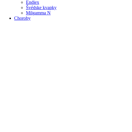
Endiex
Švédske kvapky
Milgamma N
Choroby