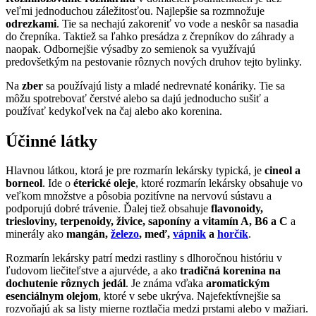
veľmi jednoduchou záležitosťou. Najlepšie sa rozmnožuje
odrezkami
. Tie sa nechajú zakoreniť vo vode a neskôr sa nasadia
do črepníka. Taktiež sa ľahko presádza z črepníkov do záhrady a
naopak. Odbornejšie výsadby zo semienok sa využívajú
predovšetkým na pestovanie rôznych nových druhov tejto bylinky.
Na
zber
sa používajú listy a mladé nedrevnaté konáriky. Tie sa
môžu spotrebovať čerstvé alebo sa dajú jednoducho sušiť a
používať kedykoľvek na čaj alebo ako korenina.
Účinné látky
Hlavnou látkou, ktorá je pre rozmarín lekársky typická, je
cineol a
borneol
. Ide o
éterické oleje
, ktoré rozmarín lekársky obsahuje vo
veľkom množstve a pôsobia pozitívne na nervovú sústavu a
podporujú dobré trávenie. Ďalej tiež obsahuje
flavonoidy,
triesloviny, terpenoidy, živice, saponíny a vitamín A, B6 a C
a
minerály ako
mangán,
železo
, meď,
vápnik
a
horčík
.
Rozmarín lekársky patrí medzi rastliny s dlhoročnou históriu v
ľudovom liečiteľstve a ajurvéde, a ako
tradičná korenina na
dochutenie rôznych jedál
. Je známa vďaka
aromatickým
esenciálnym olejom
, ktoré v sebe ukrýva. Najefektívnejšie sa
rozvoňajú ak sa listy mierne roztlačia medzi prstami alebo v mažiari.