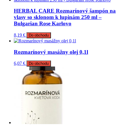
HERBAL CARE Rozmarínový šampón na
vlasy so sklonom k lupinám 250 ml –
Bulgarian Rose Karlovo
8,19
€
Do obchodu
Rozmarínový masážny olej 0,1l
6,07
€
Do obchodu