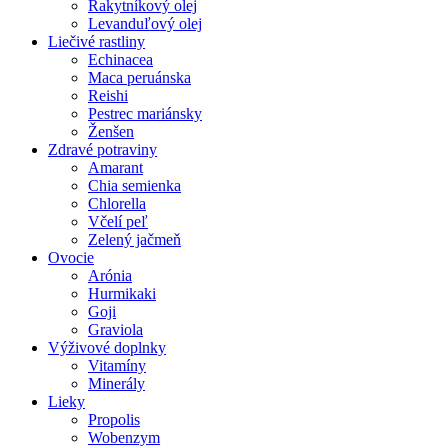
Rakytníkový olej
Levanduľový olej
Liečivé rastliny
Echinacea
Maca peruánska
Reishi
Pestrec mariánsky
Ženšen
Zdravé potraviny
Amarant
Chia semienka
Chlorella
Včelí peľ
Zelený jačmeň
Ovocie
Arónia
Hurmikaki
Goji
Graviola
Výživové doplnky
Vitamíny
Minerály
Lieky
Propolis
Wobenzym