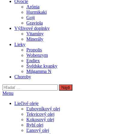
Ovocie
Arónia
Hurmikaki
Goji
Graviola
Výživové doplnky
Vitamíny
Minerály
Lieky
Propolis
Wobenzym
Endiex
Švédske kvapky
Milgamma N
Choroby
Hľadať:
Menu
Liečivé oleje
Ľubovníkový olej
Tekvicový olej
Kokosový olej
Rybí olej
Ľanový olej