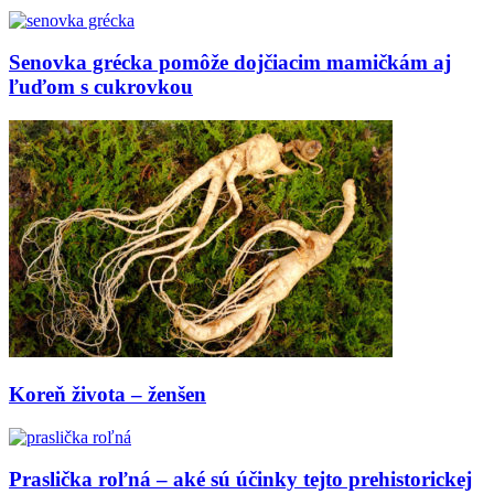
Senovka grécka pomôže dojčiacim mamičkám aj
ľuďom s cukrovkou
Koreň života – ženšen
Praslička roľná – aké sú účinky tejto prehistorickej