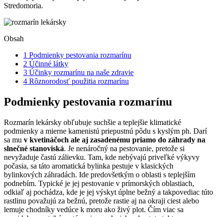
Stredomoria.
Obsah
1
Podmienky pestovania rozmarínu
2
Účinné látky
3
Účinky rozmarínu na naše zdravie
4
Rôznorodosť použitia rozmarínu
Podmienky pestovania rozmarínu
Rozmarín lekársky obľubuje suchšie a teplejšie klimatické
podmienky a mierne kamenistú priepustnú pôdu s kyslým ph. Darí
sa mu
v kvetináčoch ale aj zasadenému priamo do záhrady na
slnečné stanoviská
. Je nenáročný na pestovanie, pretože si
nevyžaduje častú zálievku. Tam, kde nebývajú priveľké výkyvy
počasia, sa táto aromatická bylinka pestuje v klasických
bylinkových záhradách. Ide predovšetkým o oblasti s teplejším
podnebím. Typické je jej pestovanie v prímorských oblastiach,
odkiaľ aj pochádza, kde je jej výskyt úplne bežný a takpovediac túto
rastlinu považujú za bežnú, pretože rastie aj na okraji ciest alebo
lemuje chodníky vedúce k moru ako živý plot. Čím viac sa