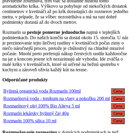
pravidelne zostriháva, tým viac sa dosiahne hustota tohto
aromatického kríka. Výškovo sa pohybuje od niekoľkých desiatok
centimetrov v kvetináči až po krík dorastajúci do rozmerov jedného
metra, v prípade, že sa vôbec nezostriháva a má na rast dobré
podmienky dorastá až do dvoch metrov.
Rozmarín sa
pestuje pomerne jednoducho
najmä v teplejších
podmienkach. Do našich končín sa dostal okolo 15. storočia. U nás
je prezimovanie tejto liečivej rastliny v kvetináčoch počas zimy o
niečo náročnejší proces, pretože je chúlostivý na chladné mrazivé
počasie. Mnohí preto preferujú nákup čerstvých rastlín každoročne
na jar a koncom jesene ich nezazimujú ale vyhodia. Ide zväčša o
malé kríky v kvetináčoch, ktoré sú určené na bežnú spotrebu v
kuchyni a zároveň oživia každý kút na terase.
Odporúčané produkty
Bylinná organická voda Rozmarín 100ml
Cena
Rozmarínová voda - tonikum na vlasy a pokožku 200 ml
Cena
Rozmarínový olej 100% Bio Alteya 5 ml
Cena
Rozmarín lekársky bylinný čaj 40g
Cena
Rozmarín 100% silica 10 ml
Cena
Rozmnožovanie rozmarínu
v domácich podmienkach je tiež