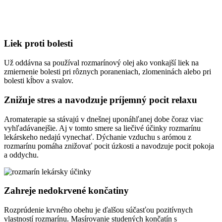
Liek proti bolesti
Už oddávna sa používal rozmarínový olej ako vonkajší liek na
zmiernenie bolesti pri rôznych poraneniach, zlomeninách alebo pri
bolesti kĺbov a svalov.
Znižuje stres a navodzuje príjemný pocit relaxu
Aromaterapie sa stávajú v dnešnej uponáhľanej dobe čoraz viac
vyhľadávanejšie. Aj v tomto smere sa liečivé účinky rozmarínu
lekárskeho nedajú vynechať. Dýchanie vzduchu s arómou z
rozmarínu pomáha znižovať pocit úzkosti a navodzuje pocit pokoja
a oddychu.
Zahreje nedokrvené končatiny
Rozprúdenie krvného obehu je ďalšou súčasťou pozitívnych
vlastností rozmarínu. Masírovanie studených končatín s