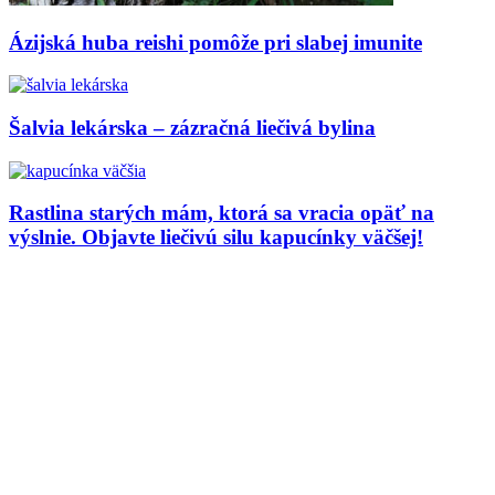
Ázijská huba reishi pomôže pri slabej imunite
Šalvia lekárska – zázračná liečivá bylina
Rastlina starých mám, ktorá sa vracia opäť na
výslnie. Objavte liečivú silu kapucínky väčšej!