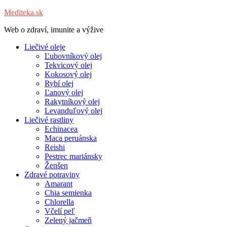
Mediteka.sk
Web o zdraví, imunite a výžive
Liečivé oleje
Ľubovníkový olej
Tekvicový olej
Kokosový olej
Rybí olej
Ľanový olej
Rakytníkový olej
Levanduľový olej
Liečivé rastliny
Echinacea
Maca peruánska
Reishi
Pestrec mariánsky
Ženšen
Zdravé potraviny
Amarant
Chia semienka
Chlorella
Včelí peľ
Zelený jačmeň