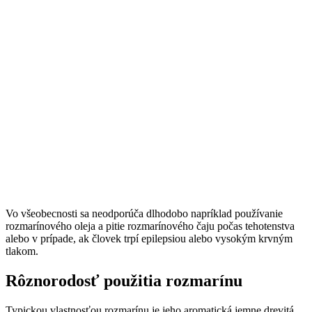
Vo všeobecnosti sa neodporúča dlhodobo napríklad používanie
rozmarínového oleja a pitie rozmarínového čaju počas tehotenstva
alebo v prípade, ak človek trpí epilepsiou alebo vysokým krvným
tlakom.
Rôznorodosť použitia rozmarínu
Typickou vlastnosťou rozmarínu je jeho aromatická jemne drevitá