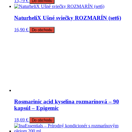
15,79
€
Do obchodu
NaturheliX Ušné sviečky ROZMARÍN (set6)
16,90
€
Do obchodu
Rosmarinic acid kyselina rozmarínová – 90
kapsúl – Epigemic
18,69
€
Do obchodu