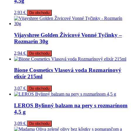
4,5g
2,93
€
Do obchodu
Vijayshree Golden Živicové Vonné Tyčinky –
Rozmarín 30g
2,94
€
Do obchodu
Bione Cosmetics Vlasová voda Rozmarínový
elixír 215ml
3,07
€
Do obchodu
LEROS Bylinný balzam na pery s rozmarínom
4,5 g
3,09
€
Do obchodu