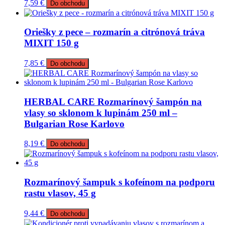
7,59
€
Do obchodu
Oriešky z pece – rozmarín a citrónová tráva
MIXIT 150 g
7,85
€
Do obchodu
HERBAL CARE Rozmarínový šampón na
vlasy so sklonom k lupinám 250 ml –
Bulgarian Rose Karlovo
8,19
€
Do obchodu
Rozmarínový šampuk s kofeínom na podporu
rastu vlasov, 45 g
9,44
€
Do obchodu