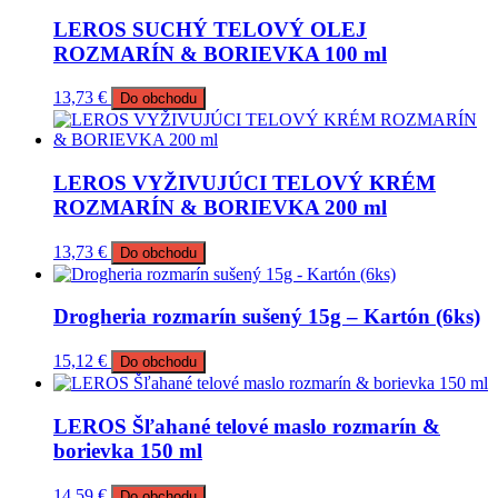
LEROS SUCHÝ TELOVÝ OLEJ
ROZMARÍN & BORIEVKA 100 ml
13,73
€
Do obchodu
LEROS VYŽIVUJÚCI TELOVÝ KRÉM
ROZMARÍN & BORIEVKA 200 ml
13,73
€
Do obchodu
Drogheria rozmarín sušený 15g – Kartón (6ks)
15,12
€
Do obchodu
LEROS Šľahané telové maslo rozmarín &
borievka 150 ml
14,59
€
Do obchodu