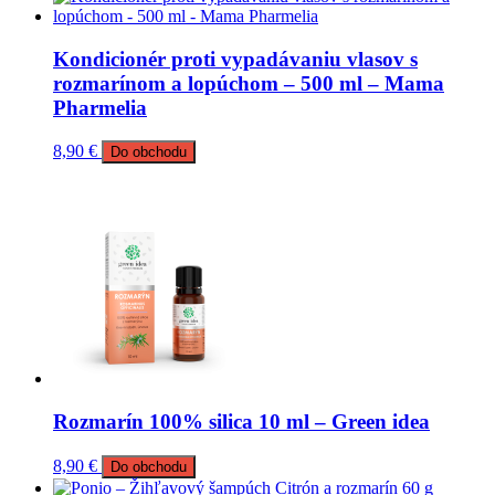
Kondicionér proti vypadávaniu vlasov s
rozmarínom a lopúchom – 500 ml – Mama
Pharmelia
8,90
€
Do obchodu
Rozmarín 100% silica 10 ml – Green idea
8,90
€
Do obchodu