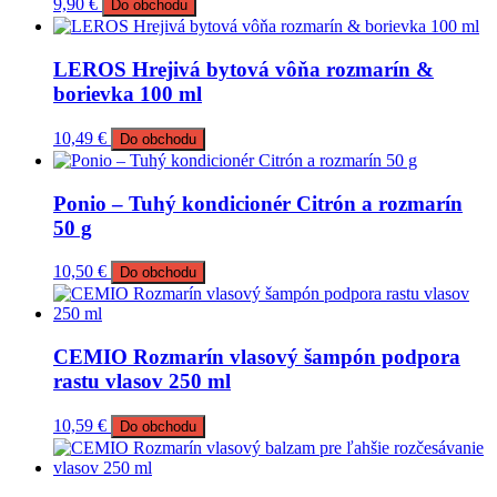
9,90
€
Do obchodu
LEROS Hrejivá bytová vôňa rozmarín &
borievka 100 ml
10,49
€
Do obchodu
Ponio – Tuhý kondicionér Citrón a rozmarín
50 g
10,50
€
Do obchodu
CEMIO Rozmarín vlasový šampón podpora
rastu vlasov 250 ml
10,59
€
Do obchodu