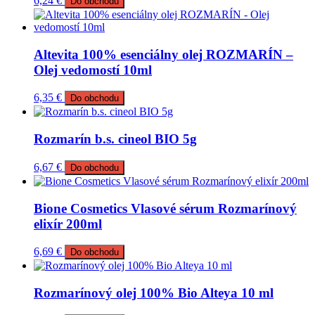
6,24
€
Do obchodu
Altevita 100% esenciálny olej ROZMARÍN –
Olej vedomostí 10ml
6,35
€
Do obchodu
Rozmarín b.s. cineol BIO 5g
6,67
€
Do obchodu
Bione Cosmetics Vlasové sérum Rozmarínový
elixír 200ml
6,69
€
Do obchodu
Rozmarínový olej 100% Bio Alteya 10 ml