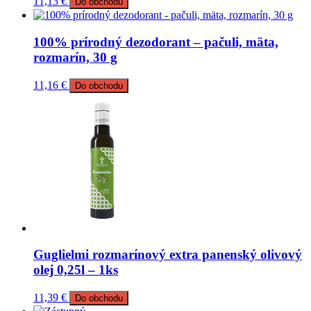
11,13
€
Do obchodu
100% prírodný dezodorant – pačuli, mäta,
rozmarín, 30 g
11,16
€
Do obchodu
Guglielmi rozmarínový extra panenský olivový
olej 0,25l – 1ks
11,39
€
Do obchodu