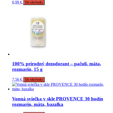
6,99
€
Do obchodu
100% prírodný dezodorant – pačuli, mäta,
rozmarín, 15 g
7,56
€
Do obchodu
Vonná sviečka v skle PROVENCE 30 hodín
rozmarín, mäta, bazalka