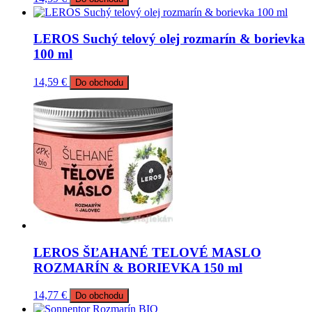
LEROS Suchý telový olej rozmarín & borievka
100 ml
14,59
€
Do obchodu
LEROS ŠĽAHANÉ TELOVÉ MASLO
ROZMARÍN & BORIEVKA 150 ml
14,77
€
Do obchodu