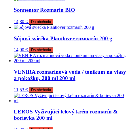
Sonnentor Rozmarín BIO
14,80
€
Do obchodu
Sójová sviečka Plantlover rozmarín 200 g
14,90
€
Do obchodu
VENIRA rozmarínová voda / tonikum na vlasy
a pokožku, 200 ml 200 ml
11,53
€
Do obchodu
LEROS Vyživujúci telový krém rozmarín &
borievka 200 ml