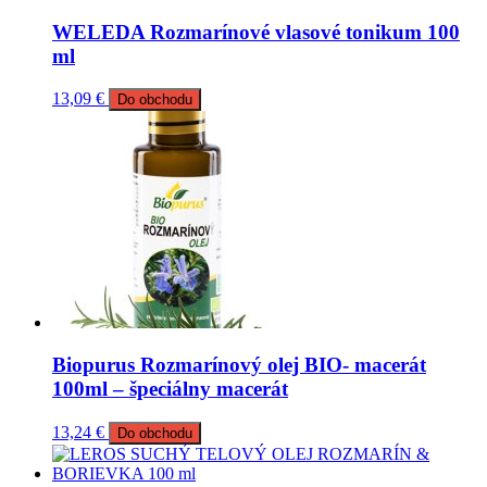
WELEDA Rozmarínové vlasové tonikum 100
ml
13,09
€
Do obchodu
Biopurus Rozmarínový olej BIO- macerát
100ml – špeciálny macerát
13,24
€
Do obchodu