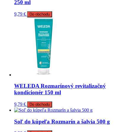
250 ml
9,79
€
Do obchodu
WELEDA Rozmarínový revitalizačný
kondicionér 150 ml
9,79
€
Do obchodu
Soľ do kúpeľa Rozmarín a šalvia 500 g