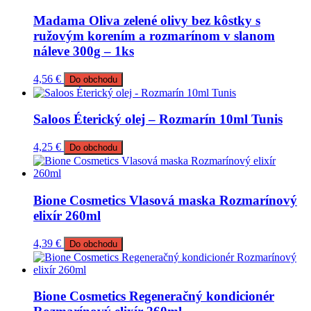
Madama Oliva zelené olivy bez kôstky s
ružovým korením a rozmarínom v slanom
náleve 300g – 1ks
4,56
€
Do obchodu
Saloos Éterický olej – Rozmarín 10ml Tunis
4,25
€
Do obchodu
Bione Cosmetics Vlasová maska Rozmarínový
elixír 260ml
4,39
€
Do obchodu
Bione Cosmetics Regeneračný kondicionér