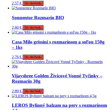
2,57
€
Do obchodu
Sonnentor Rozmarín BIO
2,60
€
Do obchodu
Casa Milo grissini s rozmarínom a soľou 150g
– 1ks
2,76
€
Do obchodu
Vijayshree Golden Živicové Vonné Tyčinky –
Rozmarín 30g
2,89
€
Do obchodu
LEROS Bylinný balzam na pery s rozmarínom