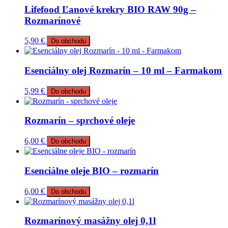
Lifefood Ľanové krekry BIO RAW 90g –
Rozmarínové
5,90
€
Do obchodu
Esenciálny olej Rozmarín – 10 ml – Farmakom
5,99
€
Do obchodu
Rozmarín – sprchové oleje
6,00
€
Do obchodu
Esenciálne oleje BIO – rozmarín
6,00
€
Do obchodu
Rozmarínový masážny olej 0,1l