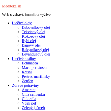
Mediteka.sk
Web o zdraví, imunite a výžive
Liečivé oleje
Ľubovníkový olej
Tekvicový olej
Kokosový olej
Rybí olej
Ľanový olej
Rakytníkový olej
Levanduľový olej
Liečivé rastliny
Echinacea
Maca peruánska
Reishi
Pestrec mariánsky
Ženšen
Zdravé potraviny
Amarant
Chia semienka
Chlorella
Včelí peľ
Zelený jačmeň