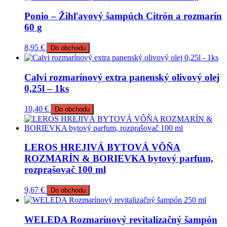
Ponio – Žihľavový šampúch Citrón a rozmarín
60 g
8,95
€
Do obchodu
Calvi rozmarínový extra panenský olivový olej
0,25l – 1ks
10,40
€
Do obchodu
LEROS HREJIVÁ BYTOVÁ VÔŇA
ROZMARÍN & BORIEVKA bytový parfum,
rozprašovač 100 ml
9,67
€
Do obchodu
WELEDA Rozmarínový revitalizačný šampón