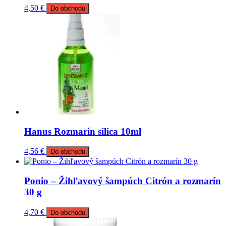
4,50
€
Do obchodu
Hanus Rozmarín silica 10ml
4,56
€
Do obchodu
Ponio – Žihľavový šampúch Citrón a rozmarín
30 g
4,70
€
Do obchodu