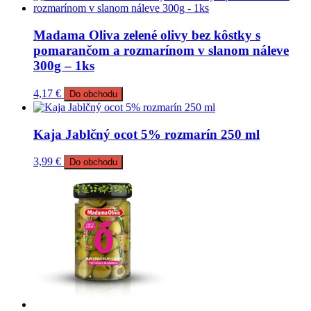
Madama Oliva zelené olivy bez kôstky s
pomarančom a rozmarínom v slanom náleve
300g – 1ks
4,17
€
Do obchodu
Kaja Jablčný ocot 5% rozmarín 250 ml
3,99
€
Do obchodu