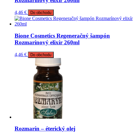
Rozmarínový elixír 260ml
4,46
€
Do obchodu
Bione Cosmetics Regeneračný šampón
Rozmarínový elixír 260ml
4,46
€
Do obchodu
Rozmarín – éterický olej