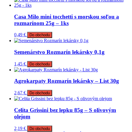
Casa Milo mini tocchetti s morskou soľou a
rozmarínom 25g – 1ks
0,49
€
Do obchodu
Semenárstvo Rozmarín lekársky 0,1g
1,45
€
Do obchodu
Agrokarpaty Rozmarín lekársky – List 30g
2,67
€
Do obchodu
Celita Grissini bez lepku 85g – S olivovým
olejom
2,19
€
Do obchodu