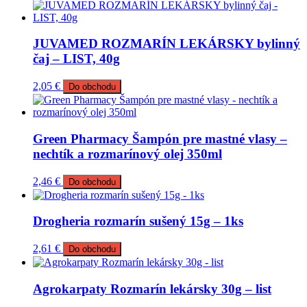
JUVAMED ROZMARÍN LEKÁRSKY bylinný
čaj – LIST, 40g
2,05
€
Do obchodu
Green Pharmacy Šampón pre mastné vlasy –
nechtík a rozmarínový olej 350ml
2,46
€
Do obchodu
Drogheria rozmarín sušený 15g – 1ks
2,61
€
Do obchodu
Agrokarpaty Rozmarín lekársky 30g – list