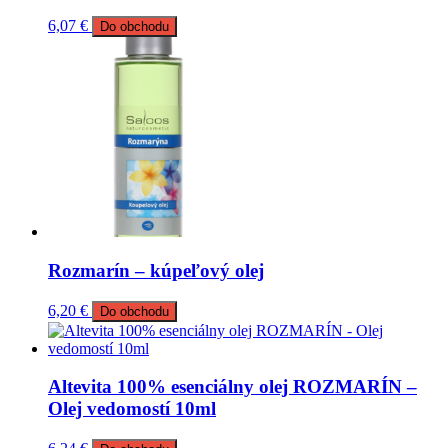
6,07
€
Do obchodu
Rozmarín – kúpeľový olej
6,20
€
Do obchodu
Altevita 100% esenciálny olej ROZMARÍN –
Olej vedomostí 10ml