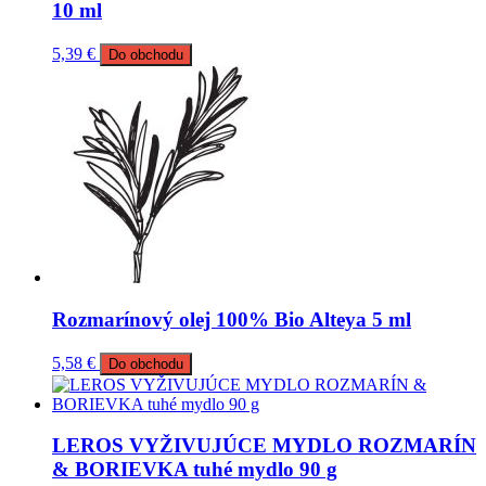
10 ml
5,39
€
Do obchodu
Rozmarínový olej 100% Bio Alteya 5 ml
5,58
€
Do obchodu
LEROS VYŽIVUJÚCE MYDLO ROZMARÍN
& BORIEVKA tuhé mydlo 90 g