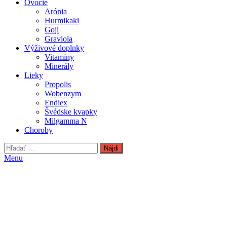
Ovocie
Arónia
Hurmikaki
Goji
Graviola
Výživové doplnky
Vitamíny
Minerály
Lieky
Propolis
Wobenzym
Endiex
Švédske kvapky
Milgamma N
Choroby
Hľadať:
Menu