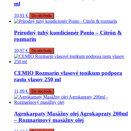
ml
10,91
€
Do obchodu
Prírodný tuhý kondicionér Ponio – Citrón &
rozmarín
10,97
€
Do obchodu
CEMIO Rozmarín vlasové tonikum podpora
rastu vlasov 250 ml
11,09
€
Do obchodu
Agrokarpaty Masážny olej Agrokapraty 200ml
– Rozmarínový masážny olej