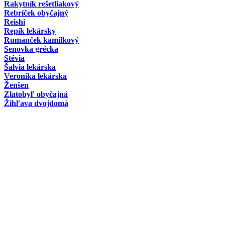
Rakytník rešetliakový
Rebríček obyčajný
Reishi
Repík lekársky
Rumanček kamilkový
Senovka grécka
Stévia
Šalvia lekárska
Veronika lekárska
Ženšen
Zlatobyľ obyčajná
Žihľava dvojdomá