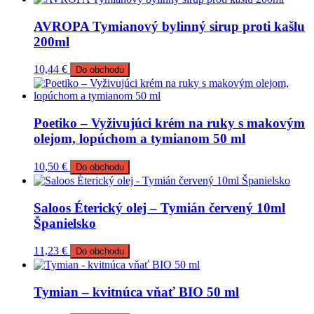
AVROPA Tymianový bylinný sirup proti kašlu
200ml
10,44
€
Do obchodu
Poetiko – Vyživujúci krém na ruky s makovým
olejom, lopúchom a tymianom 50 ml
10,50
€
Do obchodu
Saloos Éterický olej – Tymián červený 10ml
Španielsko
11,23
€
Do obchodu
Tymian – kvitnúca vňať BIO 50 ml