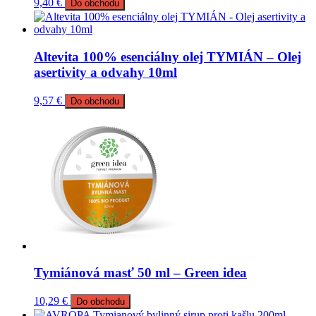
9,40
€
Do obchodu
Altevita 100% esenciálny olej TYMIÁN – Olej
asertivity a odvahy 10ml
9,57
€
Do obchodu
Tymiánová masť 50 ml – Green idea
10,29
€
Do obchodu