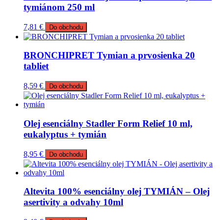
tymiánom 250 ml
7,81
€
Do obchodu
BRONCHIPRET Tymian a prvosienka 20
tabliet
8,59
€
Do obchodu
Olej esenciálny Stadler Form Relief 10 ml,
eukalyptus + tymián
8,95
€
Do obchodu
Altevita 100% esenciálny olej TYMIÁN – Olej
asertivity a odvahy 10ml