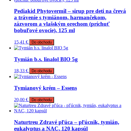
Pediakid Phytovermil – sirup pre deti na črevá
a trávenie s tymiánom, harmančekom,
zázvorom a vlašským orechom (príchuť
bobuľové ovocie), 125 ml
15,41
€
Do obchodu
Tymián b.s. linalol BIO 5g
18,33
€
Do obchodu
Tymianový krém – Essens
20,00
€
Do obchodu
Naturtreu Zdravé pľúca – pľúcnik, tymián,
eukalyptus a NAC, 120 kapsúl