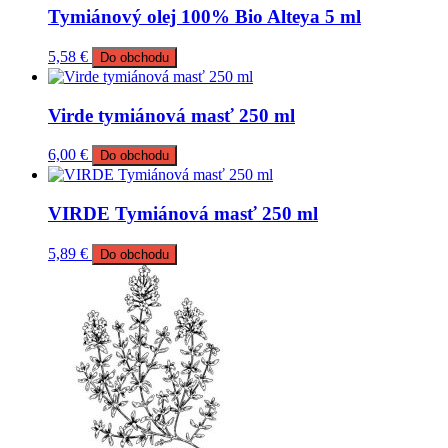
Tymiánový olej 100% Bio Alteya 5 ml
5,58
€
Do obchodu
Virde tymiánová masť 250 ml
6,00
€
Do obchodu
VIRDE Tymiánová masť 250 ml
5,89
€
Do obchodu