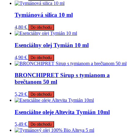
Tymiánová silica 10 ml
4,80
€
Do obchodu
Esenciálny olej Tymián 10 ml
4,90
€
Do obchodu
BRONCHIPRET Sirup s tymianom a
brečtanom 50 ml
5,29
€
Do obchodu
Esenciálne oleje Altevita Tymián 10ml
5,49
€
Do obchodu