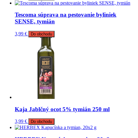
Tescoma súprava na pestovanie byliniek
SENSE, tymián
3,99
€
Do obchodu
Kaja Jablčný ocot 5% tymián 250 ml
3,99
€
Do obchodu