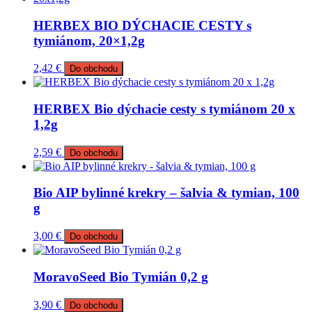
HERBEX BIO DÝCHACIE CESTY s
tymiánom, 20×1,2g
2,42
€
Do obchodu
HERBEX Bio dýchacie cesty s tymiánom 20 x
1,2g
2,59
€
Do obchodu
Bio AIP bylinné krekry – šalvia & tymian, 100
g
3,00
€
Do obchodu
MoravoSeed Bio Tymián 0,2 g
3,90
€
Do obchodu