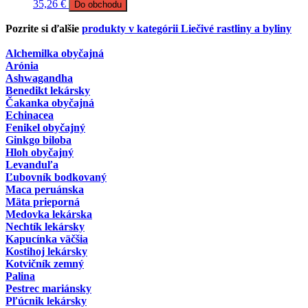
35,26
€
Do obchodu
Pozrite si ďalšie
produkty v kategórii Liečivé rastliny a byliny
Alchemilka obyčajná
Arónia
Ashwagandha
Benedikt lekársky
Čakanka obyčajná
Echinacea
Fenikel obyčajný
Ginkgo biloba
Hloh obyčajný
Levanduľa
Ľubovník bodkovaný
Maca peruánska
Mäta prieporná
Medovka lekárska
Nechtík lekársky
Kapucínka väčšia
Kostihoj lekársky
Kotvičník zemný
Palina
Pestrec mariánsky
Pľúcnik lekársky