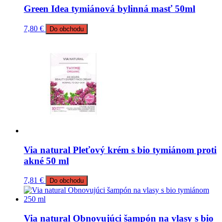
Green Idea tymiánová bylinná masť 50ml
7,80
€
Do obchodu
Via natural Pleťový krém s bio tymiánom proti
akné 50 ml
7,81
€
Do obchodu
Via natural Obnovujúci šampón na vlasy s bio