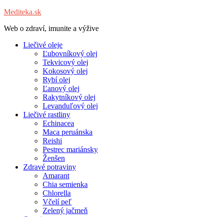
Mediteka.sk
Web o zdraví, imunite a výžive
Liečivé oleje
Ľubovníkový olej
Tekvicový olej
Kokosový olej
Rybí olej
Ľanový olej
Rakytníkový olej
Levanduľový olej
Liečivé rastliny
Echinacea
Maca peruánska
Reishi
Pestrec mariánsky
Ženšen
Zdravé potraviny
Amarant
Chia semienka
Chlorella
Včelí peľ
Zelený jačmeň