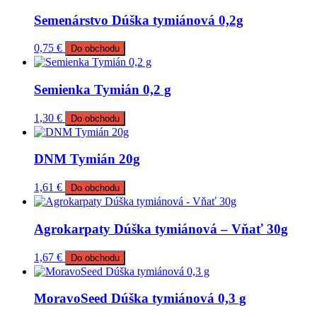
Semenárstvo Dúška tymiánová 0,2g
0,75
€
Do obchodu
Semienka Tymián 0,2 g
1,30
€
Do obchodu
DNM Tymián 20g
1,61
€
Do obchodu
Agrokarpaty Dúška tymiánová – Vňať 30g
1,67
€
Do obchodu
MoravoSeed Dúška tymiánová 0,3 g