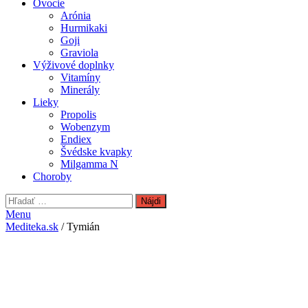
Ovocie
Arónia
Hurmikaki
Goji
Graviola
Výživové doplnky
Vitamíny
Minerály
Lieky
Propolis
Wobenzym
Endiex
Švédske kvapky
Milgamma N
Choroby
Hľadať:
Menu
Mediteka.sk
/ Tymián