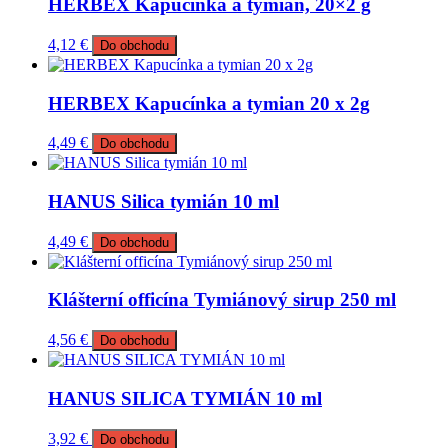
HERBEX Kapucínka a tymian, 20×2 g
4,12
€
Do obchodu
HERBEX Kapucínka a tymian 20 x 2g
4,49
€
Do obchodu
HANUS Silica tymián 10 ml
4,49
€
Do obchodu
Klášterní officína Tymiánový sirup 250 ml
4,56
€
Do obchodu
HANUS SILICA TYMIÁN 10 ml
3,92
€
Do obchodu