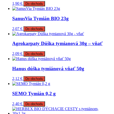
1,90
€
Do obchodu
SanusVia Tymián BIO 23g
2,07
€
Do obchodu
Agrokarpaty Dúška tymianová 30g – vňať
2,09
€
Do obchodu
Hanus dúška tymiánová vňať 50g
2,12
€
Do obchodu
SEMO Tymián 0,2 g
2,40
€
Do obchodu