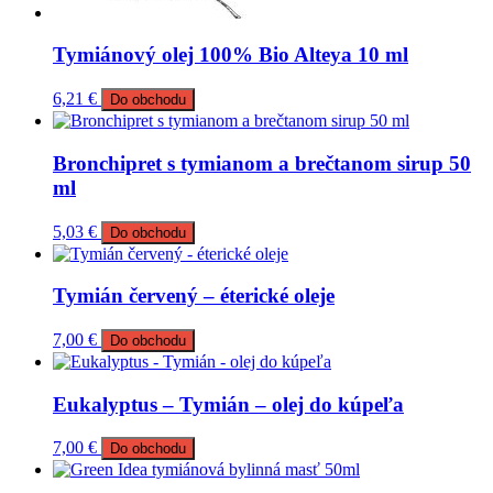
Tymiánový olej 100% Bio Alteya 10 ml
6,21
€
Do obchodu
Bronchipret s tymianom a brečtanom sirup 50
ml
5,03
€
Do obchodu
Tymián červený – éterické oleje
7,00
€
Do obchodu
Eukalyptus – Tymián – olej do kúpeľa
7,00
€
Do obchodu