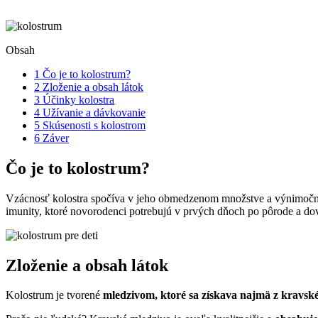
Obsah
1
Čo je to kolostrum?
2
Zloženie a obsah látok
3
Účinky kolostra
4
Užívanie a dávkovanie
5
Skúsenosti s kolostrom
6
Záver
Čo je to kolostrum?
Vzácnosť kolostra spočíva v jeho obmedzenom množstve a výnimoč
imunity, ktoré novorodenci potrebujú v prvých dňoch po pôrode a dovt
Zloženie a obsah látok
Kolostrum je tvorené
mledzivom, ktoré sa získava najmä z kravsk