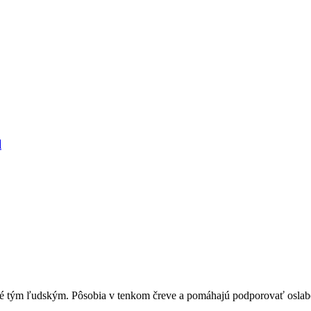
l
né tým ľudským. Pôsobia v tenkom čreve a pomáhajú podporovať oslab