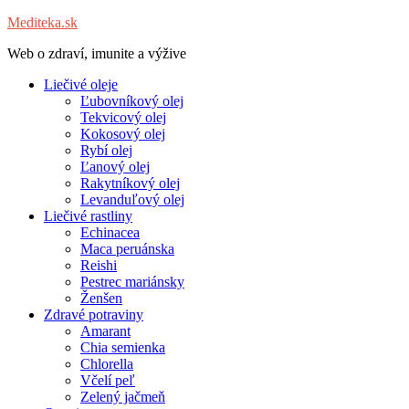
Mediteka.sk
Web o zdraví, imunite a výžive
Liečivé oleje
Ľubovníkový olej
Tekvicový olej
Kokosový olej
Rybí olej
Ľanový olej
Rakytníkový olej
Levanduľový olej
Liečivé rastliny
Echinacea
Maca peruánska
Reishi
Pestrec mariánsky
Ženšen
Zdravé potraviny
Amarant
Chia semienka
Chlorella
Včelí peľ
Zelený jačmeň