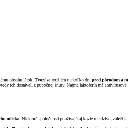
nému obsahu látok.
Tvorí sa
totiž len niekoľko dní
pred pôrodom a ma
edy ich dostávali z pupočnej šnúry. Najmä laktoferín má antivírusové 
ého mlieka
. Niektoré spoločnosti používajú aj kozie mledzivo, záleží le