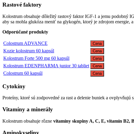
Rastové faktory
Kolostrum obsahuje dôležitý rastový faktor IGF-1 a jemu podobný IGF
aby sa mohla glukóza meniť na glykogén, ktorý je zdrojom energie, a
Odporúčané produkty
Colostrum ADVANCE
Cena
Kozie kolostrum 60 kapsúl
Cena
Kolostrum Forte 500 mg 60 kapsúl
Cena
Kolostrum EDENPHARMA junior 30 tabliet
Cena
Colostrum 60 kapsúl
Cena
Cytokíny
Proteíny, ktoré sú zodpovedné za rast a delenie buniek a ovplyvňujú 
Vitamíny a minerály
Kolostrum obsahuje rôzne
vitamíny skupiny A, C, E, vitamín B2, 
Aminokyseliny