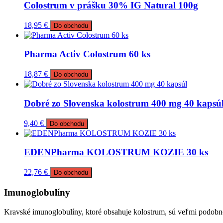
Colostrum v prášku 30% IG Natural 100g
18,95
€
Do obchodu
Pharma Activ Colostrum 60 ks
18,87
€
Do obchodu
Dobré zo Slovenska kolostrum 400 mg 40 kapsú
9,40
€
Do obchodu
EDENPharma KOLOSTRUM KOZIE 30 ks
22,76
€
Do obchodu
Imunoglobulíny
Kravské imunoglobulíny, ktoré obsahuje kolostrum, sú veľmi podob