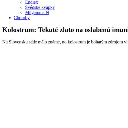
Endiex
Švédske kvapky
Milgamma N
Choroby
Kolostrum: Tekuté zlato na oslabenú imun
Na Slovensku stále málo známe, no kolostrum je bohatým zdrojom vit