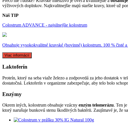
Prečo nie ľudské? Kravské mledzivo je oveľa kvalitnejšie a
obsahuje
výživových doplnkov. Najkvalitnejšie majú staršie kravy, ktoré už poro
Náš TIP
Colostrum ADVANCE - najsilnejšie kolostrum
Obsahuje vysokokvalitné kravské (bovinné) kolostrum. 100 % čisté a 
Viac informácií
Laktoferín
Proteín, ktorý na seba viaže železo a zodpovedá za jeho dostatok v te
dostatočná. Lektoferín v organizme zabezpečuje, aby telo bolo schop
Enzýmy
Okrem iných, kolostrum obsahuje vzácny
enzým telomerázu
. Ten j
ktorý narušuje bunkovú stenu škodlivých baktérii. Zaujímavé je, že sa