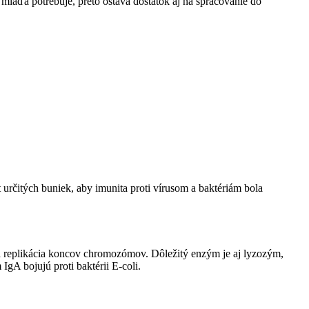
 mláďa potrebuje, preto ostáva dostatok aj na spracovanie do
t určitých buniek, aby imunita proti vírusom a baktériám bola
á replikácia koncov chromozómov. Dôležitý enzým je aj lyzozým,
IgA bojujú proti baktérii E-coli.