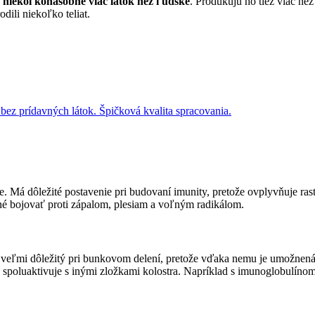
 niekoľkonásobne viac látok než ľudské
. Produkujú ho tiež viac než
dili niekoľko teliat.
bez prídavných látok. Špičková kvalita spracovania.
le. Má dôležité postavenie pri budovaní imunity, pretože ovplyvňuje ras
né bojovať proti zápalom, plesiam a voľným radikálom.
e veľmi dôležitý pri bunkovom delení, pretože vďaka nemu je umožnen
 spoluaktivuje s inými zložkami kolostra. Napríklad s imunoglobulínom 