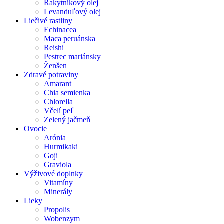
Rakytníkový olej
Levanduľový olej
Liečivé rastliny
Echinacea
Maca peruánska
Reishi
Pestrec mariánsky
Ženšen
Zdravé potraviny
Amarant
Chia semienka
Chlorella
Včelí peľ
Zelený jačmeň
Ovocie
Arónia
Hurmikaki
Goji
Graviola
Výživové doplnky
Vitamíny
Minerály
Lieky
Propolis
Wobenzym