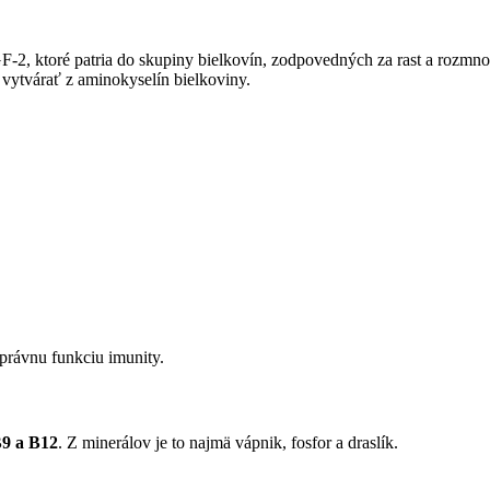
-2, ktoré patria do skupiny bielkovín, zodpovedných za rast a rozmnož
 vytvárať z aminokyselín bielkoviny.
správnu funkciu imunity.
B9 a B12
. Z minerálov je to najmä vápnik, fosfor a draslík.