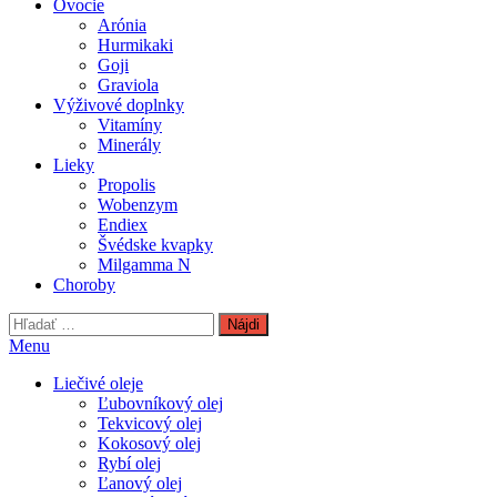
Ovocie
Arónia
Hurmikaki
Goji
Graviola
Výživové doplnky
Vitamíny
Minerály
Lieky
Propolis
Wobenzym
Endiex
Švédske kvapky
Milgamma N
Choroby
Hľadať:
Menu
Liečivé oleje
Ľubovníkový olej
Tekvicový olej
Kokosový olej
Rybí olej
Ľanový olej